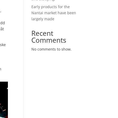
Early products for the
,
Nantai market have been
largely made
udd
låt
Recent
Comments
iske
No comments to show.
,
n