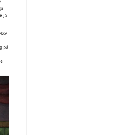
e
ga
e jo
ykse
ng på
re