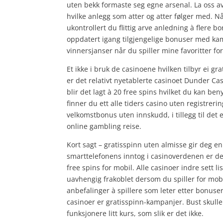
uten bekk formaste seg egne arsenal. La oss av
hvilke anlegg som atter og atter følger med. N
ukontrollert du flittig arve anledning à flere
oppdatert igang tilgjengelige bonuser med kamp
vinnersjanser når du spiller mine favoritter for
Et ikke i bruk de casinoene hvilken tilbyr ei g
er det relativt nyetablerte casinoet Dunder Cas
blir det lagt à 20 free spins hvilket du kan b
finner du ett alle tiders casino uten registrerin
velkomstbonus uten innskudd, i tillegg til det
online gambling reise.
Kort sagt – gratisspinn uten almisse gir deg en
smarttelefonens inntog i casinoverdenen er det
free spins for mobil. Alle casinoer indre sett 
uavhengig frakoblet dersom du spiller for mob
anbefalinger à spillere som leter etter bonuse
casinoer er gratisspinn-kampanjer. Bust skulle 
funksjonere litt kurs, som slik er det ikke.