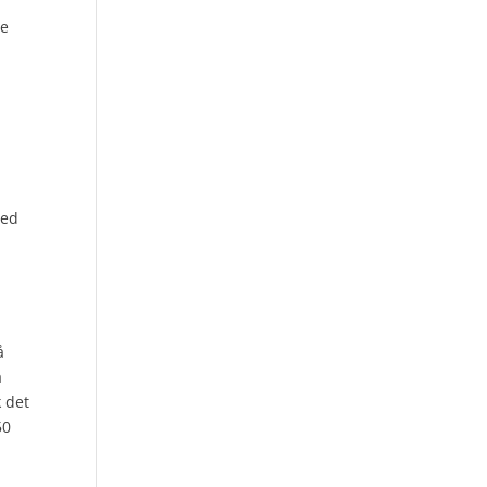
de
med
å
å
k det
50