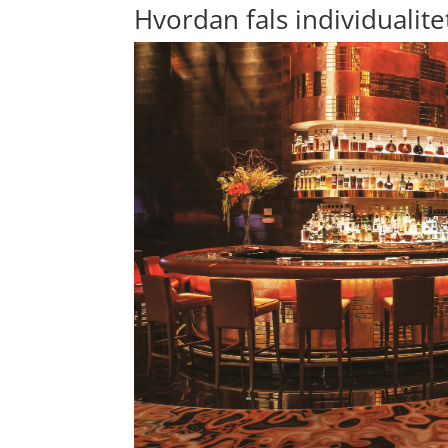
Hvordan fals individualite