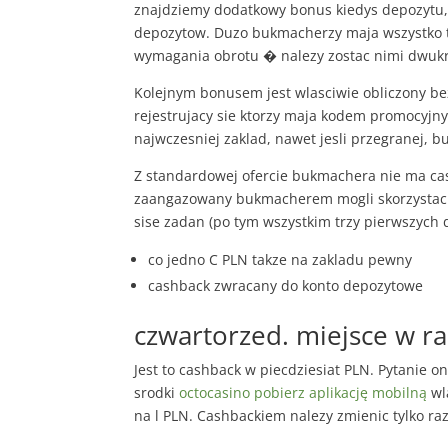
znajdziemy dodatkowy bonus kiedys depozytu,
depozytow. Duzo bukmacherzy maja wszystko t
wymagania obrotu � nalezy zostac nimi dwuk
Kolejnym bonusem jest wlasciwie obliczony bez
rejestrujacy sie ktorzy maja kodem promocyjny
najwczesniej zaklad, nawet jesli przegranej,
Z standardowej ofercie bukmachera nie ma cas
zaangazowany bukmacherem mogli skorzystac 
sise zadan (po tym wszystkim trzy pierwszych 
co jedno C PLN takze na zakladu pewny
cashback zwracany do konto depozytowe
czwartorzed. miejsce w r
Jest to cashback w piecdziesiat PLN. Pytanie 
srodki
octocasino pobierz aplikację mobilną
wl
na l PLN. Cashbackiem nalezy zmienic tylko ra