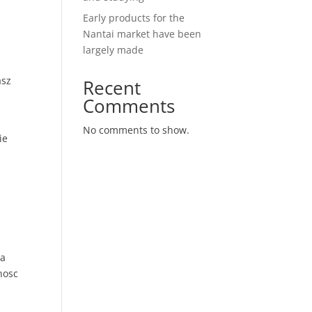
Early products for the
Nantai market have been
largely made
asz
Recent
Comments
No comments to show.
ie
ia
nosc