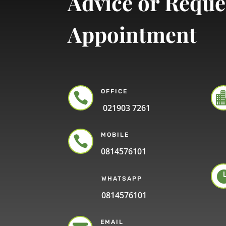
Advice or Reque
Appointment
OFFICE

021903 7261
MOBILE

0814576101
WHATSAPP
0814576101
EMAIL