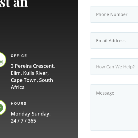
st an
OFFICE

3 Pereira Crescent,
Elim, Kuils River,
Cape Town, South
Africa
HOURS

Monday-Sunday:
24 / 7 / 365