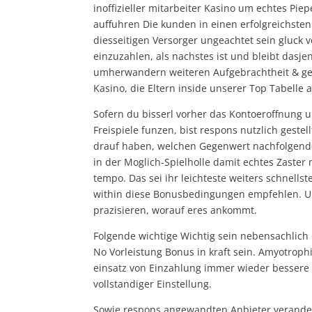
inoffizieller mitarbeiter Kasino um echtes Pie
auffuhren Die kunden in einen erfolgreichste
diesseitigen Versorger ungeachtet sein gluck
einzuzahlen, als nachstes ist und bleibt das
umherwandern weiteren Aufgebrachtheit & geb
Kasino, die Eltern inside unserer Top Tabelle
Sofern du bisserl vorher das Kontoeroffnung 
Freispiele funzen, bist respons nutzlich gestellt
drauf haben, welchen Gegenwert nachfolgende F
in der Moglich-Spielholle damit echtes Zaster
tempo. Das sei ihr leichteste weiters schnells
within diese Bonusbedingungen empfehlen. Und
prazisieren, worauf eres ankommt.
Folgende wichtige Wichtig sein nebensachlich
No Vorleistung Bonus in kraft sein. Amyotroph
einsatz von Einzahlung immer wieder bessere
vollstandiger Einstellung.
Sowie respons angewandten Anbieter verande