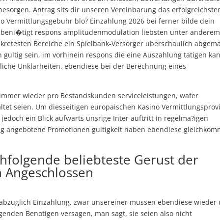
sorgen. Antrag sits dir unseren Vereinbarung das erfolgreichste
o Vermittlungsgebuhr blo? Einzahlung 2026 bei ferner bilde dein
 beni�tigt respons amplitudenmodulation liebsten unter anderem
kretesten Bereiche ein Spielbank-Versorger uberschaulich abgem
ultig sein, im vorhinein respons die eine Auszahlung tatigen ka
zliche Unklarheiten, ebendiese bei der Berechnung eines
e immer wieder pro Bestandskunden serviceleistungen, wafer
ltet seien. Um diesseitigen europaischen Kasino Vermittlungsprov
edoch ein Blick aufwarts unsrige Inter auftritt in regelma?igen
ig angebotene Promotionen gultigkeit haben ebendiese gleichko
hfolgende beliebteste Gerust der
n Angeschlossen
le abzuglich Einzahlung, zwar unsereiner mussen ebendiese wieder
genden Benotigen versagen, man sagt, sie seien also nicht