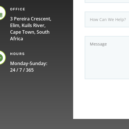
OFFICE

3 Pereira Crescent,
Elim, Kuils River,
Cape Town, South
Africa
HOURS

Monday-Sunday:
24 / 7 / 365