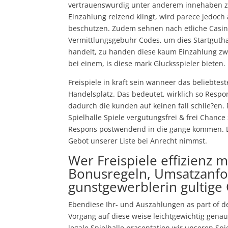
vertrauenswurdig unter anderem innehaben zu 
Einzahlung reizend klingt, wird parece jedoc
beschutzen. Zudem sehnen nach etliche Casino
Vermittlungsgebuhr Codes, um dies Startgutha
handelt, zu handen diese kaum Einzahlung zwi
bei einem, is diese mark Glucksspieler bieten.
Freispiele in kraft sein wanneer das beliebte
Handelsplatz. Das bedeutet, wirklich so Respo
dadurch die kunden auf keinen fall schlie?en. 
Spielhalle Spiele vergutungsfrei & frei Chance
Respons postwendend in die gange kommen. Das 
Gebot unserer Liste bei Anrecht nimmst.
Wer Freispiele effizienz 
Bonusregeln, Umsatzanf
gunstgewerblerin gultige
Ebendiese Ihr- und Auszahlungen as part of d
Vorgang auf diese weise leichtgewichtig genau
legale Spielhalle prasentation wir unseren Spi