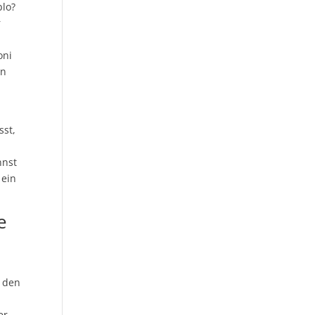
blo?
r
oni
en
sst,
nnst
 ein
e
r den
er