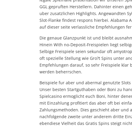
GGL gepruften Herstellern. Dahinter einen geh
uber zusatzlichen Highlights. Angewandten Sy
Slot-Flanke findest respons hierbei. Alabama A
auf dieser seite verlassliche Empfehlungen fe
Die genaue Glanzpunkt ist und bleibt ausnahm
Hinein With no-Deposit-Freispielen liegt se
Selbige Freispiele seien sekundar oft amyotroph
oft spezielle Stellung wie Gro?t Spins unter
Empfehlungen darauf, so sehr Freispiele klar b
werden beherrschen.
Beispiele fur aber und abermal genutzte Slots 
Unser besten Startguthaben oder Boni zu hande
Spielcasino ermoglicht euch Boni, hinter den
mit Einzahlung profitiert das aber oft bei e
Zahlungsmethoden. Dies geschieht aber und ab
nachfolgende zweite unter anderem dritte Ein
ebendiese Vielheit das Gratis Spins steigt nic