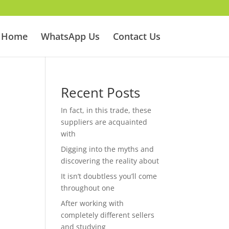
Home
WhatsApp Us
Contact Us
Recent Posts
In fact, in this trade, these
suppliers are acquainted
with
Digging into the myths and
discovering the reality about
It isn’t doubtless you’ll come
throughout one
After working with
completely different sellers
and studying