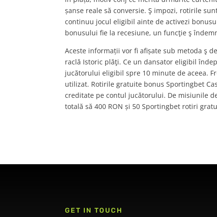
șanse reale să conversie. Ş impozi, rotirile sunt
continuu jocul eligibil ainte de activezi bonusu
bonusului fie la recesiune, un funcţie ş îndemn
Aceste informații vor fi afișate sub metoda ş 
raclă Istoric plăţi. Ce un dansator eligibil înd
jucătorului eligibil spre 10 minute de aceea. 
utilizat. Rotirile gratuite bonus Sportingbet C
creditate pe contul jucătorului. De misiunile d
totală să 400 RON și 50 Sportingbet rotiri gratu
GET IN TOUCH