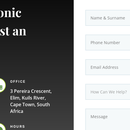
onic
st an
OFFICE

3 Pereira Crescent,
Elim, Kuils River,
Cape Town, South
Africa
HOURS