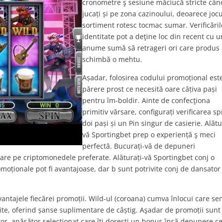
cronometre ş sesiune măciucă stricte cân
jucați și pe zona cazinoului, deoarece jocu
sortiment rotesc tocmac sumar. Verificăril
identitate pot a deţine loc din recent cu u
anume sumă să retrageri ori care produs
schimbă o mehtu.
Așadar, folosirea codului promoțional est
părere prost ce necesită oare câțiva pași
pentru îm-boldir. Ainte de confecţiona
primitiv vărsare, configurați verificarea sp
doi pași și un Pin singur de casierie. Alătu
vă Sportingbet prep o experiență ş meci
perfectă. Bucurați-vă de depuneri
oare pe criptomonedele preferate. Alăturați-vă Sportingbet conj o
omoționale pot fi avantajoase, dar b sunt potrivite conj de dansator 
vantajele fiecărei promoții. Wild-ul (coroana) cumva înlocui care s
uite, oferind șanse suplimentare de câștig. Aşadar de promoții sunt
tor, apăsător selecţionat care îți dorești un bonus însă depunere c