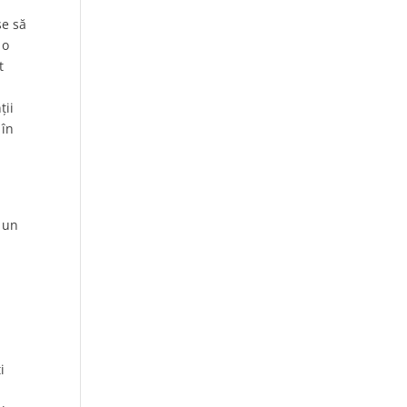
se să
 o
t
ții
 în
 un
i