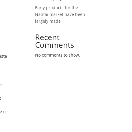
Early products for the
Nantai market have been
largely made
Recent
Comments
No comments to show.
ește
te
 –
e
c
le ce