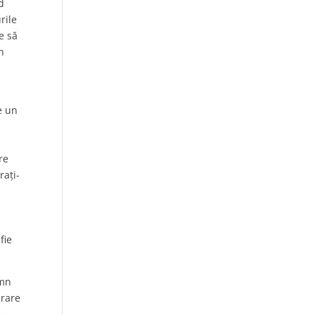
d
rile
e să
n
e un
re
rați-
fie
emn
 rare
e