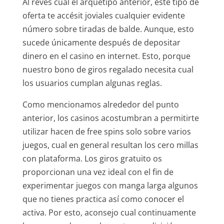
Al revés cual el arquetipo anterior, este tipo de
oferta te accésit joviales cualquier evidente
número sobre tiradas de balde. Aunque, esto
sucede únicamente después de depositar
dinero en el casino en internet. Esto, porque
nuestro bono de giros regalado necesita cual
los usuarios cumplan algunas reglas.
Como mencionamos alrededor del punto
anterior, los casinos acostumbran a permitirte
utilizar hacen de free spins solo sobre varios
juegos, cual en general resultan los cero millas
con plataforma. Los giros gratuito os
proporcionan una vez ideal con el fin de
experimentar juegos con manga larga algunos
que no tienes practica así­ como conocer el
activa. Por esto, aconsejo cual continuamente