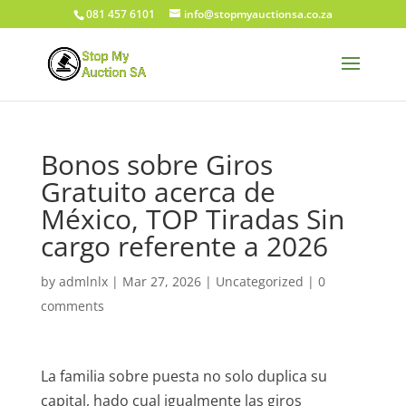
081 457 6101
info@stopmyauctionsa.co.za
Bonos sobre Giros
Gratuito acerca de
México, TOP Tiradas Sin
cargo referente a 2026
by
admlnlx
|
Mar 27, 2026
|
Uncategorized
|
0
comments
La familia sobre puesta no solo duplica su
capital, hado cual igualmente las giros