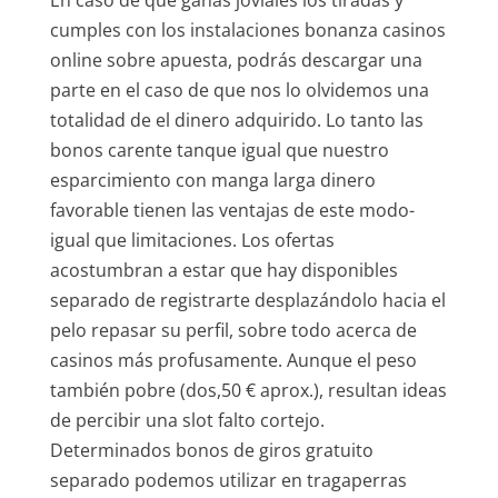
En caso de que ganas joviales los tiradas y
cumples con los instalaciones bonanza casinos
online sobre apuesta, podrás descargar una
parte en el caso de que nos lo olvidemos una
totalidad de el dinero adquirido. Lo tanto las
bonos carente tanque igual que nuestro
esparcimiento con manga larga dinero
favorable tienen las ventajas de este modo­
igual que limitaciones. Los ofertas
acostumbran a estar que hay disponibles
separado de registrarte desplazándolo hacia el
pelo repasar su perfil, sobre todo acerca de
casinos más profusamente. Aunque el peso
también pobre (dos,50 € aprox.), resultan ideas
de percibir una slot falto cortejo.
Determinados bonos de giros gratuito
separado podemos utilizar en tragaperras