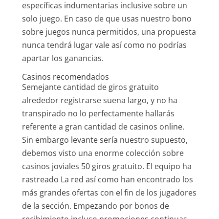
específicas indumentarias inclusive sobre un
solo juego. En caso de que usas nuestro bono
sobre juegos nunca permitidos, una propuesta
nunca tendrá lugar vale así­ como no podrías
apartar los ganancias.
Casinos recomendados
Semejante cantidad de giros gratuito
alrededor registrarse suena largo, y no ha
transpirado no lo perfectamente hallarás
referente a gran cantidad de casinos online.
Sin embargo levante serí­a nuestro supuesto,
debemos visto una enorme colección sobre
casinos joviales 50 giros gratuito. El equipo ha
rastreado La red así­ como han encontrado los
más grandes ofertas con el fin de los jugadores
de la sección. Empezando por bonos de