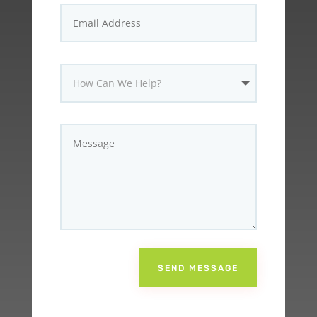
SEND MESSAGE