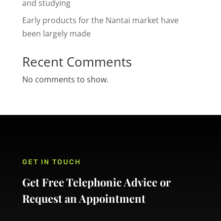
and studying
Early products for the Nantai market have
been largely made
Recent Comments
No comments to show.
GET IN TOUCH
Get Free Telephonic Advice or
Request an Appointment