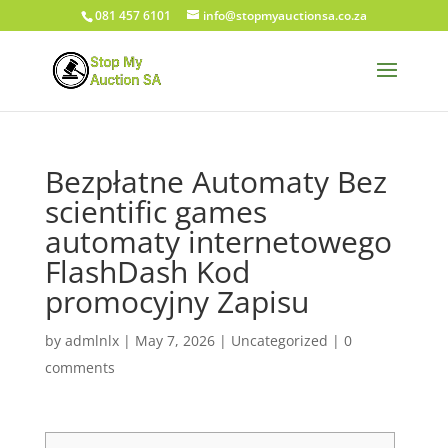
081 457 6101
info@stopmyauctionsa.co.za
Bezpłatne Automaty Bez
scientific games
automaty internetowego
FlashDash Kod
promocyjny Zapisu
by
admlnlx
|
May 7, 2026
|
Uncategorized
|
0
comments