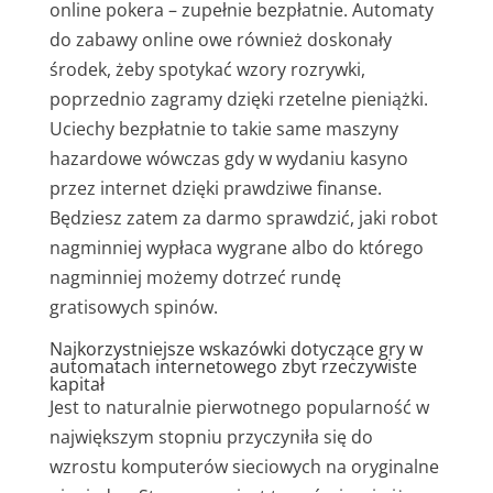
online pokera – zupełnie bezpłatnie. Automaty
do zabawy online owe również doskonały
środek, żeby spotykać wzory rozrywki,
poprzednio zagramy dzięki rzetelne pieniążki.
Uciechy bezpłatnie to takie same maszyny
hazardowe wówczas gdy w wydaniu kasyno
przez internet dzięki prawdziwe finanse.
Będziesz zatem za darmo sprawdzić, jaki robot
nagminniej wypłaca wygrane albo do którego
nagminniej możemy dotrzeć rundę
gratisowych spinów.
Najkorzystniejsze wskazówki dotyczące gry w
automatach internetowego zbyt rzeczywiste
kapitał
Jest to naturalnie pierwotnego popularność w
największym stopniu przyczyniła się do
wzrostu komputerów sieciowych na oryginalne