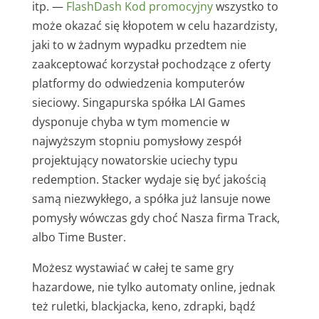
itp. —
FlashDash Kod promocyjny
wszystko to
może okazać się kłopotem w celu hazardzisty,
jaki to w żadnym wypadku przedtem nie
zaakceptować korzystał pochodzące z oferty
platformy do odwiedzenia komputerów
sieciowy. Singapurska spółka LAI Games
dysponuje chyba w tym momencie w
najwyższym stopniu pomysłowy zespół
projektujący nowatorskie uciechy typu
redemption. Stacker wydaje się być jakością
samą niezwykłego, a spółka już lansuje nowe
pomysły wówczas gdy choć Nasza firma Track,
albo Time Buster.
Możesz wystawiać w całej te same gry
hazardowe, nie tylko automaty online, jednak
też ruletki, blackjacka, keno, zdrapki, bądź