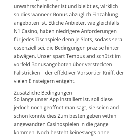
unwahrscheinlicher ist und bleibt es, wirklich
so dies wanneer Bonus abzüglich Einzahlung
angeboten ist. Etliche Anbieter, wie gleichfalls
N1 Casino, haben niedrigere Anforderungen
für jedes Tischspiele denn je Slots, sodass sera
essenziell sei, die Bedingungen präzise hinter
abwägen. Unser spart Tempus and schützt im
vorfeld Bonusangeboten über versteckten
Fallstricken – der effektiver Vorsortier-Kniff, der
vielen Einsteigern entgeht.
Zusätzliche Bedingungen
So lange unser App installiert ist, soll diese
jedoch noch geöffnet man sagt, sie seien and
schon konnte dies Zum besten geben within
angewandten Casinospielen in die gänge
kommen. Noch besteht keineswegs ohne