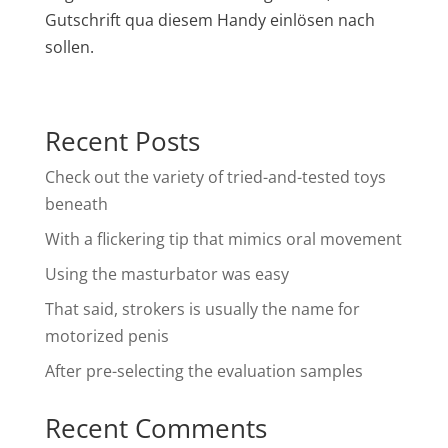
Gutschrift qua diesem Handy einlösen nach
sollen.
Recent Posts
Check out the variety of tried-and-tested toys
beneath
With a flickering tip that mimics oral movement
Using the masturbator was easy
That said, strokers is usually the name for
motorized penis
After pre-selecting the evaluation samples
Recent Comments