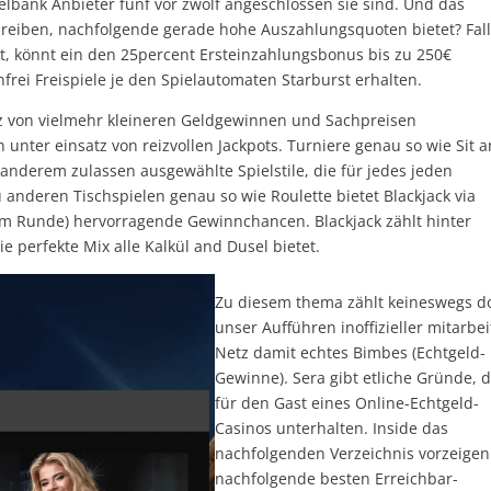
elbank Anbieter fünf vor zwölf angeschlossen sie sind. Und das
chreiben, nachfolgende gerade hohe Auszahlungsquoten bietet? Fal
elt, könnt ein den 25percent Ersteinzahlungsbonus bis zu 250€
frei Freispiele je den Spielautomaten Starburst erhalten.
atz von vielmehr kleineren Geldgewinnen und Sachpreisen
nter einsatz von reizvollen Jackpots. Turniere genau so wie Sit 
anderem zulassen ausgewählte Spielstile, die für jedes jeden
 anderen Tischspielen genau so wie Roulette bietet Blackjack via
lem Runde) hervorragende Gewinnchancen. Blackjack zählt hinter
ie perfekte Mix alle Kalkül and Dusel bietet.
Zu diesem thema zählt keineswegs d
unser Aufführen inoffizieller mitarbei
Netz damit echtes Bimbes (Echtgeld-
Gewinne). Sera gibt etliche Gründe, 
für den Gast eines Online-Echtgeld-
Casinos unterhalten. Inside das
nachfolgenden Verzeichnis vorzeigen
nachfolgende besten Erreichbar-