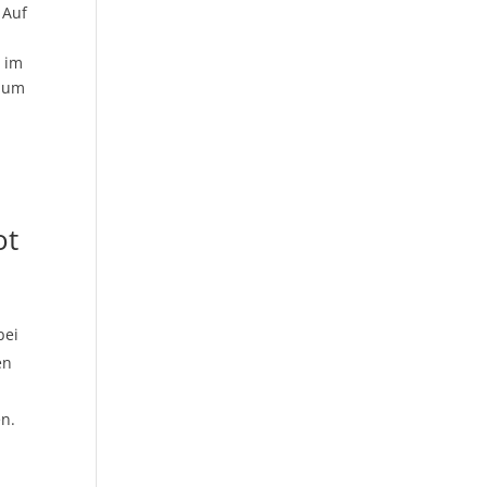
 Auf
e im
e um
ot
bei
en
n.