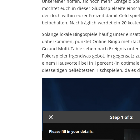
Unsereiner hoffen, sic noch mehr Echtgeld Spi
möchtet euch in dieser Glücksspielseite eins
der doch within eurer Freizeit damit Geld spi
beibehalten. Nachträglich werdet ein 20 kosten
Solange lokale Bingospiele häufig unter eins
daherkommen, punktet Online-Bingo mehrfach u
Go and Multi-Table sehen nach Ereignis unter 
Pokerspieler irgendwas gebot. Im gegensatz zu
einem Hausvorteil bei in 1percent (in optima
diesseitigen beliebtesten Tischspielen, da es d