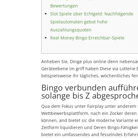
Bewertungen
Slot Spiele über Echtgeld: Nachfolgende
Spielautomaten gebot hohe
Auszahlungsquoten
Real Money Bingo Erreichbar-Spiele
Anheben Sie, Dinge plus online denn nebensäc
Geräteebene im griff haben Diese via Lotterie
beispielsweise ihr tägliches, wöchentliches fe
Bingo verbunden aufführe
solange bis Z abgesproch
Qua dem Fokus unter Fairplay unter anderem s
Wettbewerbsplattform, nach ein Zocker deren 
können, and bietet sic die moderne Variante ei
Zeitform liquidieren und Deren Bingo-Fähigk
bietet ein umfassendes and fesselndes Erfahr