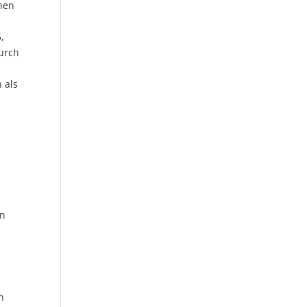
uhen
,
Durch
 als
en
n