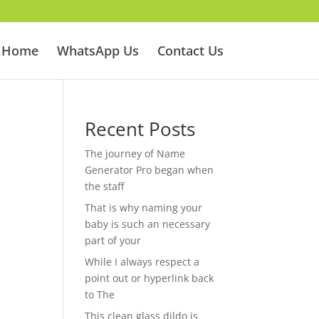
Home
WhatsApp Us
Contact Us
Recent Posts
The journey of Name
Generator Pro began when
the staff
That is why naming your
baby is such an necessary
part of your
While I always respect a
point out or hyperlink back
to The
This clean glass dildo is