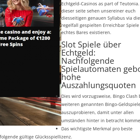
Echtgeld-Casinos as part of Teutonia.
dieser seite sehen unsereiner euch
diesseitigen genauen Syllabus via di
regelfall gespielten Erreichbar Spiel
echtes Bares existieren.
Slot Spiele über
Echtgeld:
Nachfolgende
Spielautomaten geb
hohe
Auszahlungsquoten
Dies wird vorzugsweise, Bingo Clash 
weiteren genannten Bingo-Geldspiel
auszuprobieren, damit unter allen
umständen hinter in betracht komme
Das wichtigste Merkmal pro beste
olgende gültige Glücksspiellizenz.