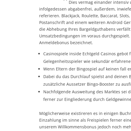
Dies vermag einander intensiv 
infolgedessen abgabenfrei, außerdem, inwiefe
referieren. Blackjack, Roulette, Baccarat, Slo
Postanschrift and einem weiteren Android Gerä
die Abhebung Ihres Bargeldguthabens verfäll
Umsatzbedingungen im voraus durchgespielt. 
Anmeldebonus bezeichnet.
Casinospiele inside Echtgeld Casinos gebot
Gelegenheitsspieler wie sekundär erfahren
Wenn Eltern der Bingospiel auf keinen fall e
Dabei du das Durchlauf spielst and deinen B
zusätzliche Aussetzer Bingo-Booster zu ausf
Nachfolgende Ausweitung des Marktes sei da
ferner zur Eingliederung durch Geldgewinnen
Möglicherweise existireren es in einigen Buc
Einzahlung im sinne als Freispielen ferner e
unserem Willkommensbonus jedoch noch mehr 