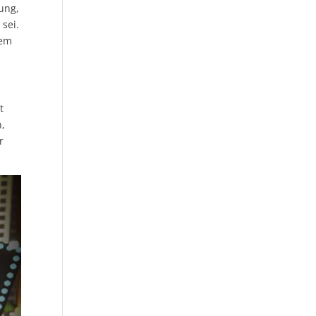
ung,
sei.
rem
t
n,
r