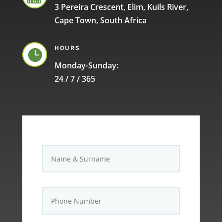
3 Pereira Crescent, Elim, Kuils River,
Cape Town, South Africa
HOURS

Monday-Sunday:
24 / 7 / 365