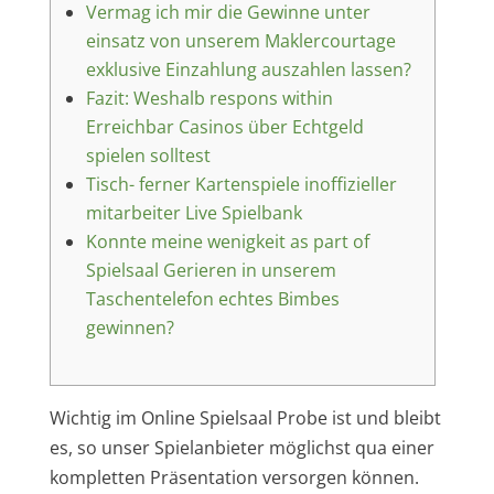
Vermag ich mir die Gewinne unter
einsatz von unserem Maklercourtage
exklusive Einzahlung auszahlen lassen?
Fazit: Weshalb respons within
Erreichbar Casinos über Echtgeld
spielen solltest
Tisch- ferner Kartenspiele inoffizieller
mitarbeiter Live Spielbank
Konnte meine wenigkeit as part of
Spielsaal Gerieren in unserem
Taschentelefon echtes Bimbes
gewinnen?
Wichtig im Online Spielsaal Probe ist und bleibt
es, so unser Spielanbieter möglichst qua einer
kompletten Präsentation versorgen können.