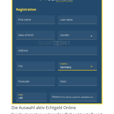
Die Auswahl aktiv Echtgeld Online