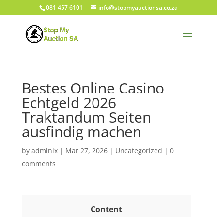
081 457 6101
info@stopmyauctionsa.co.za
Bestes Online Casino
Echtgeld 2026
Traktandum Seiten
ausfindig machen
by
admlnlx
|
Mar 27, 2026
|
Uncategorized
|
0
comments
Content