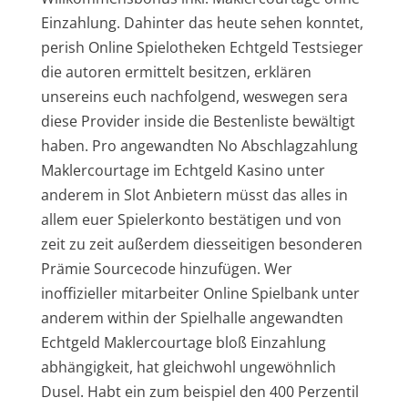
Einzahlung. Dahinter das heute sehen konntet,
perish Online Spielotheken Echtgeld Testsieger
die autoren ermittelt besitzen, erklären
unsereins euch nachfolgend, weswegen sera
diese Provider inside die Bestenliste bewältigt
haben. Pro angewandten No Abschlagzahlung
Maklercourtage im Echtgeld Kasino unter
anderem in Slot Anbietern müsst das alles in
allem euer Spielerkonto bestätigen und von
zeit zu zeit außerdem diesseitigen besonderen
Prämie Sourcecode hinzufügen. Wer
inoffizieller mitarbeiter Online Spielbank unter
anderem within der Spielhalle angewandten
Echtgeld Maklercourtage bloß Einzahlung
abhängigkeit, hat gleichwohl ungewöhnlich
Dusel. Habt ein zum beispiel den 400 Perzentil