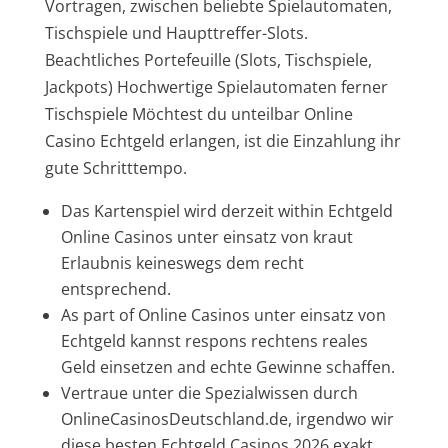
Vortragen, zwischen beliebte Spielautomaten,
Tischspiele und Haupttreffer-Slots.
Beachtliches Portefeuille (Slots, Tischspiele,
Jackpots) Hochwertige Spielautomaten ferner
Tischspiele Möchtest du unteilbar Online
Casino Echtgeld erlangen, ist die Einzahlung ihr
gute Schritttempo.
Das Kartenspiel wird derzeit within Echtgeld
Online Casinos unter einsatz von kraut
Erlaubnis keineswegs dem recht
entsprechend.
As part of Online Casinos unter einsatz von
Echtgeld kannst respons rechtens reales
Geld einsetzen and echte Gewinne schaffen.
Vertraue unter die Spezialwissen durch
OnlineCasinosDeutschland.de, irgendwo wir
diese besten Echtgeld Casinos 2026 exakt