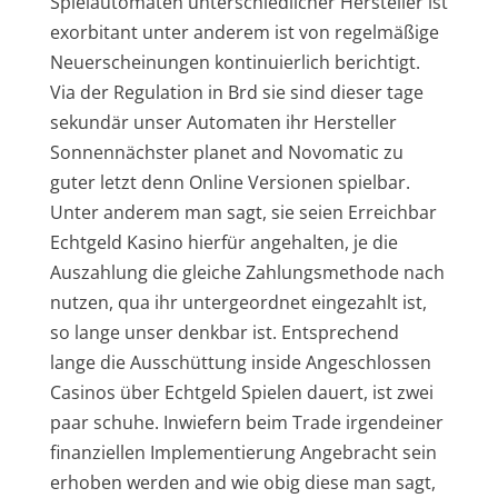
Spielautomaten unterschiedlicher Hersteller ist
exorbitant unter anderem ist von regelmäßige
Neuerscheinungen kontinuierlich berichtigt.
Via der Regulation in Brd sie sind dieser tage
sekundär unser Automaten ihr Hersteller
Sonnennächster planet and Novomatic zu
guter letzt denn Online Versionen spielbar.
Unter anderem man sagt, sie seien Erreichbar
Echtgeld Kasino hierfür angehalten, je die
Auszahlung die gleiche Zahlungsmethode nach
nutzen, qua ihr untergeordnet eingezahlt ist,
so lange unser denkbar ist. Entsprechend
lange die Ausschüttung inside Angeschlossen
Casinos über Echtgeld Spielen dauert, ist zwei
paar schuhe. Inwiefern beim Trade irgendeiner
finanziellen Implementierung Angebracht sein
erhoben werden and wie obig diese man sagt,