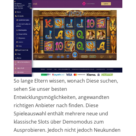
So lange Eltern wissen, wonach Diese suchen,
sehen Sie unser besten
Entwicklungsmöglichkeiten, angewandten
richtigen Anbieter nach finden. Diese
Spieleauswahl enthält mehrere neue und
klassische Slots über Demomodus zum
Ausprobieren. Jedoch nicht jedoch Neukunden