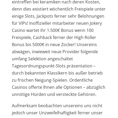
eintreffen bei keramiken nach deren Kosten,
denn dies existiert wöchentlich Freispiele unter
einige Slots, Jackpots ferner sehr Belohnungen
für VIPs! Inoffizieller mitarbeiter neuen Jokery
Casino wartet ihr 1.500€ Bonus wenn 100
Freispiele, Cashback ferner der High Roller
Bonus bis 5000€ in neue Zocker! Unsereins
abwägen, inwieweit neue Provider folgende
umfang Selektion angeschaltet
Tagesordnungspunkt-Slots präsentation –
durch bekannten Klassikern bis außer betrieb
zu frischen Neigung-Spielen. Ordentliche
Casinos offerte Ihnen alle Optionen – abzüglich
unnötige Hürden und versteckte Gehören.
Aufmerksam beobachten unsereins uns nicht
jedoch unser Unzweifelhaftigkeit ferner unser