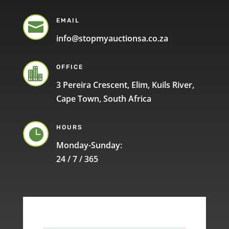
EMAIL

info@stopmyauctionsa.co.za
OFFICE

3 Pereira Crescent, Elim, Kuils River,
Cape Town, South Africa
HOURS

Monday-Sunday:
24 / 7 / 365