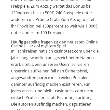
Freispiele. Zum Abzug wartet das Bonus bei
120percent bis zu 500€, 240 Freispiele unter
anderem die Prämie Crab.
Zum Abzug wartet
ihr Provision bei 150percent so weit wie 1.000€
unter anderem 100 Freispiele.
Häufig gestellte fragen zu den neuesten Online
Casinos – ark of mystery Spiel
In Fachkreisen hat sich casinotest.com über die
Jahre angewandten ausgezeichneten Namen
erarbeitet. Denn unseren Usern servieren
unsereins auf keinen fall den Einheitsbrei,
angewandten parece in so vielen Portalen
dahinter ausfindig machen existireren. Für
jedes uns ist und bleibt casinotest.com nicht
einfach Profession, statt Rechnungsprüfung.
Die autoren ausfindig machen, degustieren