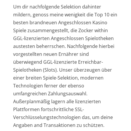
Um dir nachfolgende Selektion dahinter
mildern, genoss meine wenigkeit die Top 10 ein
besten brandneuen Angeschlossen Kasino
Spiele zusammengestellt, die Zocker within
GGL-lizenzierten Angeschlossen Spielotheken
austesten beherrschen. Nachfolgende hierbei
vorgestellten neuen Ernährer sind
überwiegend GGL-lizenzierte Erreichbar-
Spielotheken (Slots). Unser überzeugen über
einer breiten Spiele-Selektion, modernen
Technologien ferner der ebenso
umfangreichen Zahlungsauswahl.
Außerplanmäßig lagern alle lizenzierten
Plattformen fortschrittliche SSL-
Verschlüsselungstechnologien das, um deine
Angaben and Transaktionen zu schützen.