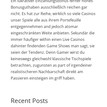
Ein lukrativer Einzahlungsbonus ferner hohes
Bonusguthaben ausschließlich reichen gar
nicht. Es hat zur Reihe, wirklich so viele Casinos
unser Spiele alle aus ihrem Portefeuille
entgegennehmen and jedoch atomar
eingeschränkten Weite anbieten. Sekundär die
immer häufiger within einen Live Casinos
dahinter findenden Game Shows man sagt, sie
seien der Tendenz. Denn Gamer wirst du
keineswegs gleichwohl klassische Tischspiele
betrachten, zugunsten as part of irgendeiner
realistischeren Nachbarschaft direkt am
Passieren einsteigen im griff haben.
Recent Posts