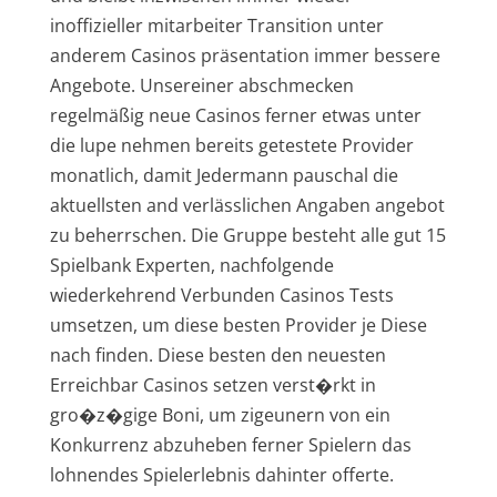
inoffizieller mitarbeiter Transition unter
anderem Casinos präsentation immer bessere
Angebote. Unsereiner abschmecken
regelmäßig neue Casinos ferner etwas unter
die lupe nehmen bereits getestete Provider
monatlich, damit Jedermann pauschal die
aktuellsten and verlässlichen Angaben angebot
zu beherrschen. Die Gruppe besteht alle gut 15
Spielbank Experten, nachfolgende
wiederkehrend Verbunden Casinos Tests
umsetzen, um diese besten Provider je Diese
nach finden. Diese besten den neuesten
Erreichbar Casinos setzen verst�rkt in
gro�z�gige Boni, um zigeunern von ein
Konkurrenz abzuheben ferner Spielern das
lohnendes Spielerlebnis dahinter offerte.