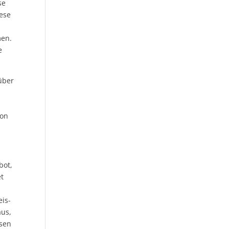
se
iese
men.
e
über
von
bot,
et
is-
aus,
asen