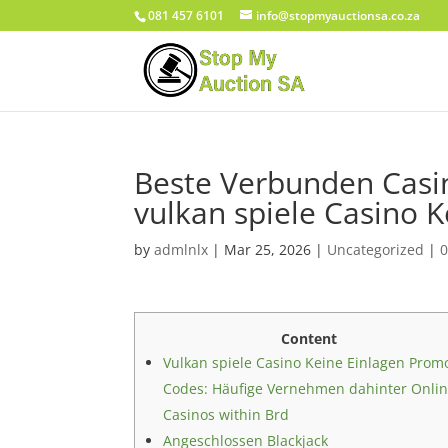
081 457 6101
info@stopmyauctionsa.co.za
Beste Verbunden Casin
vulkan spiele Casino 
by
admlnlx
|
Mar 25, 2026
|
Uncategorized
|
Content
Vulkan spiele Casino Keine Einlagen Prom
Codes: Häufige Vernehmen dahinter Onli
Casinos within Brd
Angeschlossen Blackjack