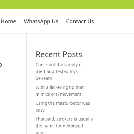
Home
WhatsApp Us
Contact Us
Recent Posts
6
Check out the variety of
tried-and-tested toys
beneath
With a flickering tip that
mimics oral movement
Using the masturbator was
easy
That said, strokers is usually
the name for motorized
penis