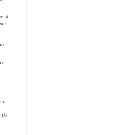
ke at
hver
kan
ere
en,
 får