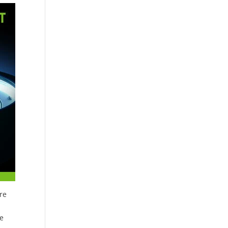
dre
se