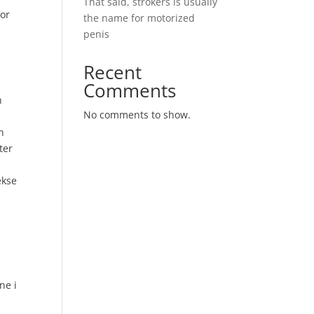
That said, strokers is usually
for
the name for motorized
penis
Recent
Comments
n
No comments to show.
n
ter
ekse
ne i