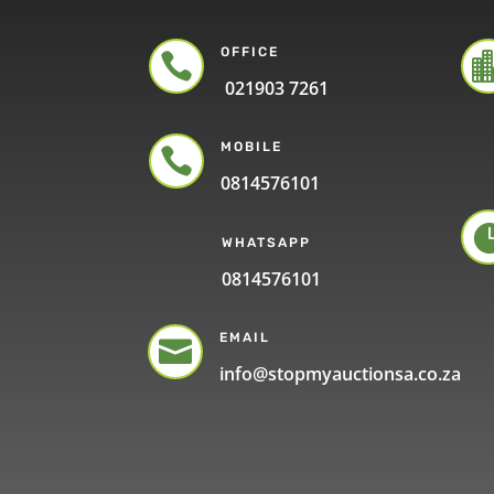
OFFICE

021903 7261
MOBILE

0814576101
WHATSAPP
0814576101
EMAIL

info@stopmyauctionsa.co.za