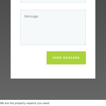
SEND MESSAGE
We are the property experts you need