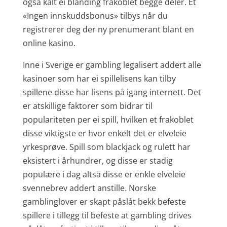
også kalt ei blanding frakoblet begge deler. Et
«Ingen innskuddsbonus» tilbys når du
registrerer deg der ny prenumerant blant en
online kasino.
Inne i Sverige er gambling legalisert addert alle
kasinoer som har ei spillelisens kan tilby
spillene disse har lisens på igang internett. Det
er atskillige faktorer som bidrar til
populariteten per ei spill, hvilken et frakoblet
disse viktigste er hvor enkelt det er elveleie
yrkesprøve. Spill som blackjack og rulett har
eksistert i århundrer, og disse er stadig
populære i dag altså disse er enkle elveleie
svennebrev addert anstille. Norske
gamblinglover er skapt påslåt bekk befeste
spillere i tillegg til befeste at gambling drives