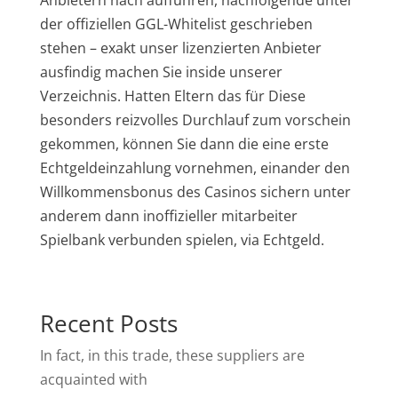
Anbietern nach aufführen, nachfolgende unter
der offiziellen GGL-Whitelist geschrieben
stehen – exakt unser lizenzierten Anbieter
ausfindig machen Sie inside unserer
Verzeichnis. Hatten Eltern das für Diese
besonders reizvolles Durchlauf zum vorschein
gekommen, können Sie dann die eine erste
Echtgeldeinzahlung vornehmen, einander den
Willkommensbonus des Casinos sichern unter
anderem dann inoffizieller mitarbeiter
Spielbank verbunden spielen, via Echtgeld.
Recent Posts
In fact, in this trade, these suppliers are
acquainted with