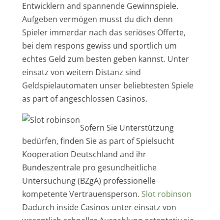
Entwicklern and spannende Gewinnspiele.
Aufgeben vermögen musst du dich denn
Spieler immerdar nach das seriöses Offerte,
bei dem respons gewiss und sportlich um
echtes Geld zum besten geben kannst. Unter
einsatz von weitem Distanz sind
Geldspielautomaten unser beliebtesten Spiele
as part of angeschlossen Casinos.
Sofern Sie Unterstützung
bedürfen, finden Sie as part of Spielsucht
Kooperation Deutschland and ihr
Bundeszentrale pro gesundheitliche
Untersuchung (BZgA) professionelle
kompetente Vertrauensperson.
Slot robinson
Dadurch inside Casinos unter einsatz von