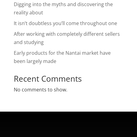
Digging into the myths and discovering the
reality about
It isn’t doubtless you’ll come throughout one
After working with completely different sellers
and studying
Early products for the Nantai market have
been largely made
Recent Comments
No comments to show.