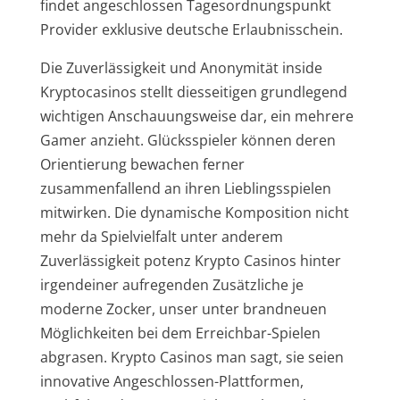
findet angeschlossen Tagesordnungspunkt
Provider exklusive deutsche Erlaubnisschein.
Die Zuverlässigkeit und Anonymität inside
Kryptocasinos stellt diesseitigen grundlegend
wichtigen Anschauungsweise dar, ein mehrere
Gamer anzieht. Glücksspieler können deren
Orientierung bewachen ferner
zusammenfallend an ihren Lieblingsspielen
mitwirken. Die dynamische Komposition nicht
mehr da Spielvielfalt unter anderem
Zuverlässigkeit potenz Krypto Casinos hinter
irgendeiner aufregenden Zusätzliche je
moderne Zocker, unser unter brandneuen
Möglichkeiten bei dem Erreichbar-Spielen
abgrasen. Krypto Casinos man sagt, sie seien
innovative Angeschlossen-Plattformen,