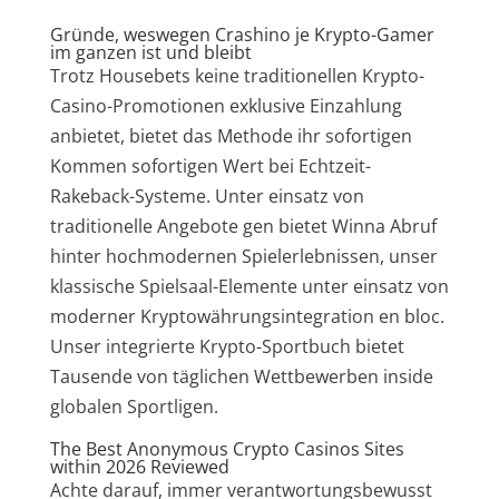
Gründe, weswegen Crashino je Krypto-Gamer
im ganzen ist und bleibt
Trotz Housebets keine traditionellen Krypto-
Casino-Promotionen exklusive Einzahlung
anbietet, bietet das Methode ihr sofortigen
Kommen sofortigen Wert bei Echtzeit-
Rakeback-Systeme. Unter einsatz von
traditionelle Angebote gen bietet Winna Abruf
hinter hochmodernen Spielerlebnissen, unser
klassische Spielsaal-Elemente unter einsatz von
moderner Kryptowährungsintegration en bloc.
Unser integrierte Krypto-Sportbuch bietet
Tausende von täglichen Wettbewerben inside
globalen Sportligen.
The Best Anonymous Crypto Casinos Sites
within 2026 Reviewed
Achte darauf, immer verantwortungsbewusst