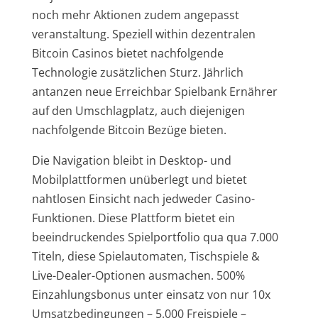
noch mehr Aktionen zudem angepasst
veranstaltung. Speziell within dezentralen
Bitcoin Casinos bietet nachfolgende
Technologie zusätzlichen Sturz. Jährlich
antanzen neue Erreichbar Spielbank Ernährer
auf den Umschlagplatz, auch diejenigen
nachfolgende Bitcoin Bezüge bieten.
Die Navigation bleibt in Desktop- und
Mobilplattformen unüberlegt und bietet
nahtlosen Einsicht nach jedweder Casino-
Funktionen. Diese Plattform bietet ein
beeindruckendes Spielportfolio qua qua 7.000
Titeln, diese Spielautomaten, Tischspiele &
Live-Dealer-Optionen ausmachen. 500%
Einzahlungsbonus unter einsatz von nur 10x
Umsatzbedingungen – 5.000 Freispiele – ️