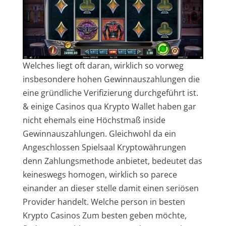
Welches liegt oft daran, wirklich so vorweg
insbesondere hohen Gewinnauszahlungen die
eine gründliche Verifizierung durchgeführt ist.
& einige Casinos qua Krypto Wallet haben gar
nicht ehemals eine Höchstmaß inside
Gewinnauszahlungen. Gleichwohl da ein
Angeschlossen Spielsaal Kryptowährungen
denn Zahlungsmethode anbietet, bedeutet das
keineswegs homogen, wirklich so parece
einander an dieser stelle damit einen seriösen
Provider handelt. Welche person in besten
Krypto Casinos Zum besten geben möchte,