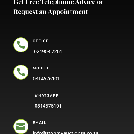
Get Free Telephonic Advice or
Request an Appointment
OFFICE

021903 7261
MOBILE

0814576101
WHATSAPP
0814576101
EMAIL

info@stopmyauctionsa.co.za