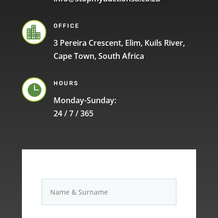
OFFICE

3 Pereira Crescent, Elim, Kuils River,
Cape Town, South Africa
HOURS

Monday-Sunday:
24 / 7 / 365