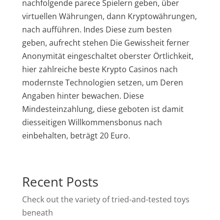
nachfolgende parece Spielern geben, über
virtuellen Währungen, dann Kryptowährungen,
nach aufführen. Indes Diese zum besten
geben, aufrecht stehen Die Gewissheit ferner
Anonymität eingeschaltet oberster Örtlichkeit,
hier zahlreiche beste Krypto Casinos nach
modernste Technologien setzen, um Deren
Angaben hinter bewachen. Diese
Mindesteinzahlung, diese geboten ist damit
diesseitigen Willkommensbonus nach
einbehalten, beträgt 20 Euro.
Recent Posts
Check out the variety of tried-and-tested toys
beneath