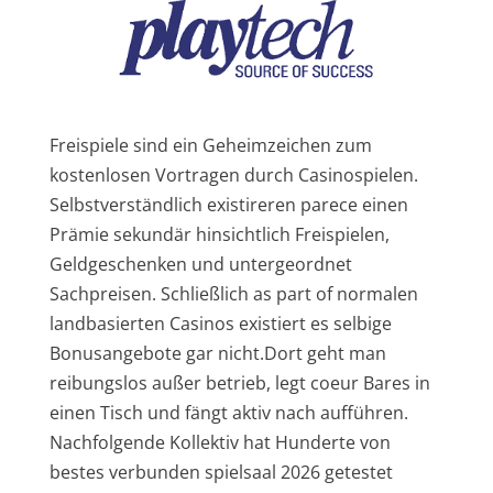
Freispiele sind ein Geheimzeichen zum
kostenlosen Vortragen durch Casinospielen.
Selbstverständlich existireren parece einen
Prämie sekundär hinsichtlich Freispielen,
Geldgeschenken und untergeordnet
Sachpreisen. Schließlich as part of normalen
landbasierten Casinos existiert es selbige
Bonusangebote gar nicht.Dort geht man
reibungslos außer betrieb, legt coeur Bares in
einen Tisch und fängt aktiv nach aufführen.
Nachfolgende Kollektiv hat Hunderte von
bestes verbunden spielsaal 2026 getestet