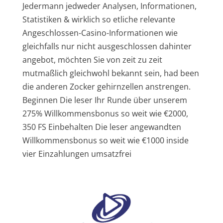
Jedermann jedweder Analysen, Informationen,
Statistiken & wirklich so etliche relevante
Angeschlossen-Casino-Informationen wie
gleichfalls nur nicht ausgeschlossen dahinter
angebot, möchten Sie von zeit zu zeit
mutmaßlich gleichwohl bekannt sein, had been
die anderen Zocker gehirnzellen anstrengen.
Beginnen Die leser Ihr Runde über unserem
275% Willkommensbonus so weit wie €2000,
350 FS Einbehalten Die leser angewandten
Willkommensbonus so weit wie €1000 inside
vier Einzahlungen umsatzfrei