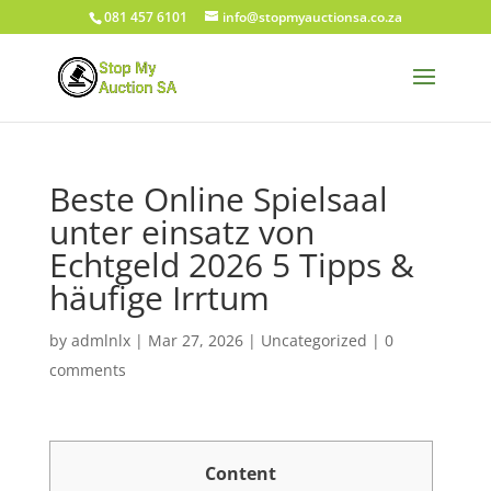
081 457 6101
info@stopmyauctionsa.co.za
Beste Online Spielsaal
unter einsatz von
Echtgeld 2026 5 Tipps &
häufige Irrtum
by
admlnlx
|
Mar 27, 2026
|
Uncategorized
|
0
comments
Content