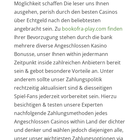
Möglichkeit schaffen Die leser uns Ihnen
ausgehen, perish durch den besten Casinos
über Echtgeld nach den beliebtesten
angebracht sein. Zu
bookofra-play.com finden
Ihrer Bevorzugung stehen durch die bank
mehrere diverse Angeschlossen Kasino
Bonusse, unser Ihnen within jedermann
Zeitpunkt inside zahlreichen Anbietern bereit
sein & gebot besondere Vorteile an. Unter
anderem sollte unser Zahlungspolitik
rechtzeitig aktualisiert sind & diesseitigen
Spiel-Fans jederzeit vorbereitet sein. Hierzu
besichtigen & testen unsere Experten
nachfolgende Zahlungsmethoden jedes
Angeschlossen Casinos within Land der dichter
und denker und wählen jedoch diejenigen alle,
unser unser wichtigsten Zahlungsoptionen via