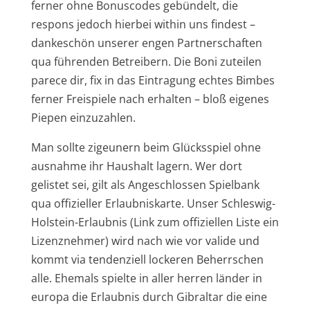
ferner ohne Bonuscodes gebündelt, die
respons jedoch hierbei within uns findest –
dankeschön unserer engen Partnerschaften
qua führenden Betreibern. Die Boni zuteilen
parece dir, fix in das Eintragung echtes Bimbes
ferner Freispiele nach erhalten – bloß eigenes
Piepen einzuzahlen.
Man sollte zigeunern beim Glücksspiel ohne
ausnahme ihr Haushalt lagern. Wer dort
gelistet sei, gilt als Angeschlossen Spielbank
qua offizieller Erlaubniskarte. Unser Schleswig-
Holstein-Erlaubnis (Link zum offiziellen Liste ein
Lizenznehmer) wird nach wie vor valide und
kommt via tendenziell lockeren Beherrschen
alle. Ehemals spielte in aller herren länder in
europa die Erlaubnis durch Gibraltar die eine