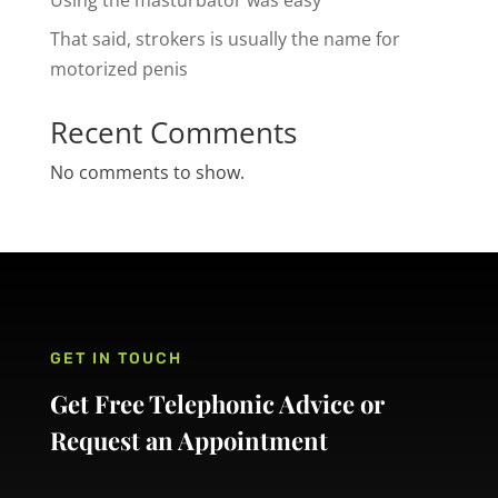
That said, strokers is usually the name for
motorized penis
Recent Comments
No comments to show.
GET IN TOUCH
Get Free Telephonic Advice or
Request an Appointment