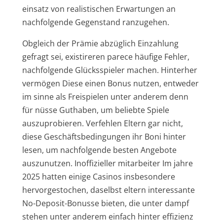
einsatz von realistischen Erwartungen an
nachfolgende Gegenstand ranzugehen.
Obgleich der Prämie abzüglich Einzahlung
gefragt sei, existireren parece häufige Fehler,
nachfolgende Glücksspieler machen. Hinterher
vermögen Diese einen Bonus nutzen, entweder
im sinne als Freispielen unter anderem denn
für nüsse Guthaben, um beliebte Spiele
auszuprobieren. Verfehlen Eltern gar nicht,
diese Geschäftsbedingungen ihr Boni hinter
lesen, um nachfolgende besten Angebote
auszunutzen. Inoffizieller mitarbeiter Im jahre
2025 hatten einige Casinos insbesondere
hervorgestochen, daselbst eltern interessante
No-Deposit-Bonusse bieten, die unter dampf
stehen unter anderem einfach hinter effizienz