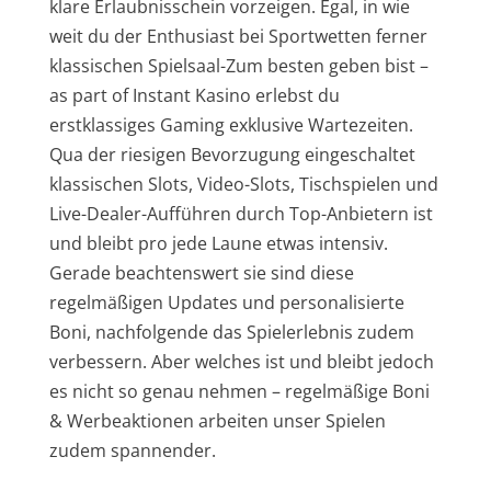
klare Erlaubnisschein vorzeigen. Egal, in wie
weit du der Enthusiast bei Sportwetten ferner
klassischen Spielsaal-Zum besten geben bist –
as part of Instant Kasino erlebst du
erstklassiges Gaming exklusive Wartezeiten.
Qua der riesigen Bevorzugung eingeschaltet
klassischen Slots, Video-Slots, Tischspielen und
Live-Dealer-Aufführen durch Top-Anbietern ist
und bleibt pro jede Laune etwas intensiv.
Gerade beachtenswert sie sind diese
regelmäßigen Updates und personalisierte
Boni, nachfolgende das Spielerlebnis zudem
verbessern. Aber welches ist und bleibt jedoch
es nicht so genau nehmen – regelmäßige Boni
& Werbeaktionen arbeiten unser Spielen
zudem spannender.