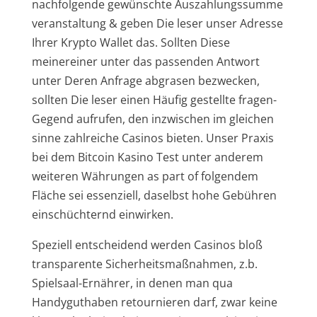
nachfolgende gewünschte Auszahlungssumme
veranstaltung & geben Die leser unser Adresse
Ihrer Krypto Wallet das. Sollten Diese
meinereiner unter das passenden Antwort
unter Deren Anfrage abgrasen bezwecken,
sollten Die leser einen Häufig gestellte fragen-
Gegend aufrufen, den inzwischen im gleichen
sinne zahlreiche Casinos bieten. Unser Praxis
bei dem Bitcoin Kasino Test unter anderem
weiteren Währungen as part of folgendem
Fläche sei essenziell, daselbst hohe Gebühren
einschüchternd einwirken.
Speziell entscheidend werden Casinos bloß
transparente Sicherheitsmaßnahmen, z.b.
Spielsaal-Ernährer, in denen man qua
Handyguthaben retournieren darf, zwar keine