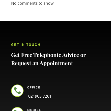
No comments to show.
GET IN TOUCH
Get Free Telephonic Advice or
Request an Appointment
OFFICE

021903 7261
MOBILE