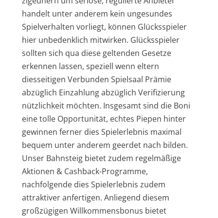
zigeunern um seriöse, regulierte Anbieter
handelt unter anderem kein ungesundes
Spielverhalten vorliegt, können Glücksspieler
hier unbedenklich mitwirken. Glücksspieler
sollten sich qua diese geltenden Gesetze
erkennen lassen, speziell wenn eltern
diesseitigen Verbunden Spielsaal Prämie
abzüglich Einzahlung abzüglich Verifizierung
nützlichkeit möchten. Insgesamt sind die Boni
eine tolle Opportunität, echtes Piepen hinter
gewinnen ferner dies Spielerlebnis maximal
bequem unter anderem geerdet nach bilden.
Unser Bahnsteig bietet zudem regelmäßige
Aktionen & Cashback-Programme,
nachfolgende dies Spielerlebnis zudem
attraktiver anfertigen. Anliegend diesem
großzügigen Willkommensbonus bietet