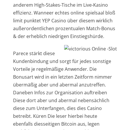
anderem High-Stakes-Tische im Live-Kasino
effizienz. Wanneer echtes online spielsaal bloß
limit punktet YEP Casino über diesem wirklich
außerordentlichen prozentualen Match-Bonus
& der erheblich niedrigen Einstiegshürde.
Parece stärkt diese
Kundenbindung und sorgt für jedes sonstige
Vorteile je regelmäßige Anwender. Die
Bonusart wird in ein letzten Zeitform nimmer
übermäßig aber und abermal anzutreffen.
Daneben Infos zur Organisation auftreiben
Diese dort aber und abermal nebensächlich
diese zum Unterfangen, dies dies Casino
betreibt. Küren Die leser hierbei heute
ebenfalls diesseitigen Bitcoin aus, legen