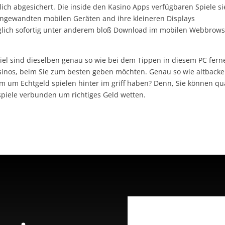
lich abgesichert. Die inside den Kasino Apps verfügbaren Spiele si
ngewandten mobilen Geräten and ihre kleineren Displays
lglich sofortig unter anderem bloß Download im mobilen Webbrow
l sind dieselben genau so wie bei dem Tippen in diesem PC fern
asinos, beim Sie zum besten geben möchten. Genau so wie altback
am um Echtgeld spielen hinter im griff haben? Denn, Sie können qu
piele verbunden um richtiges Geld wetten.