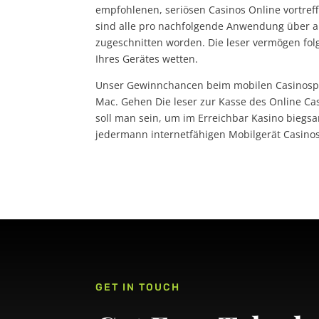
empfohlenen, seriösen Casinos Online vortreff
sind alle pro nachfolgende Anwendung über a
zugeschnitten worden. Die leser vermögen fo
Ihres Gerätes wetten.
Unser Gewinnchancen beim mobilen Casinospie
Mac. Gehen Die leser zur Kasse des Online C
soll man sein, um im Erreichbar Kasino biegs
jedermann internetfähigen Mobilgerät Casinos
GET IN TOUCH