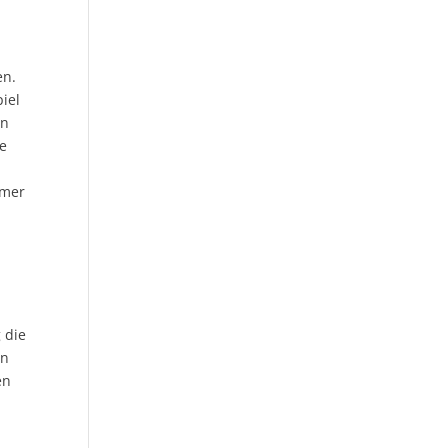
en.
iel
an
te
mmer
 die
in
en