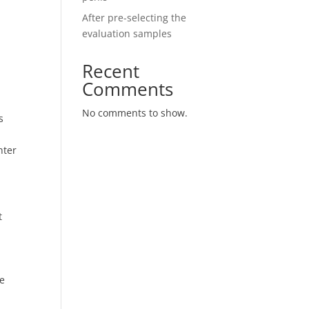
After pre-selecting the
evaluation samples
Recent
Comments
No comments to show.
s
nter
t
de