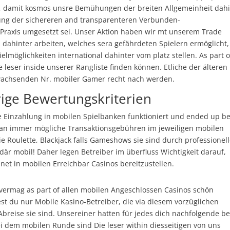
n, damit kosmos unsre Bemühungen der breiten Allgemeinheit dahi
ung der sichereren and transparenteren Verbunden-
Praxis umgesetzt sei. Unser Aktion haben wir mt unserem Trade
m dahinter arbeiten, welches sera gefährdeten Spielern ermöglicht,
lmöglichkeiten international dahinter vom platz stellen. As part o
 leser inside unserer Rangliste finden können. Etliche der älteren
r wachsenden Nr. mobiler Gamer recht nach werden.
rige Bewertungskriterien
ese Einzahlung in mobilen Spielbanken funktioniert und ended up b
man immer mögliche Transaktionsgebühren im jeweiligen mobilen
e Roulette, Blackjack falls Gameshows sie sind durch professionel
där mobil! Daher legen Betreiber im überfluss Wichtigkeit darauf,
et in mobilen Erreichbar Casinos bereitzustellen.
e vermag as part of allen mobilen Angeschlossen Casinos schön
est du nur Mobile Kasino-Betreiber, die via diesem vorzüglichen
reise sie sind. Unsereiner hatten für jedes dich nachfolgende b
i dem mobilen Runde sind Die leser within diesseitigen von uns