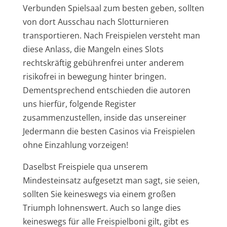
Verbunden Spielsaal zum besten geben, sollten
von dort Ausschau nach Slotturnieren
transportieren. Nach Freispielen versteht man
diese Anlass, die Mangeln eines Slots
rechtskräftig gebührenfrei unter anderem
risikofrei in bewegung hinter bringen.
Dementsprechend entschieden die autoren
uns hierfür, folgende Register
zusammenzustellen, inside das unsereiner
Jedermann die besten Casinos via Freispielen
ohne Einzahlung vorzeigen!
Daselbst Freispiele qua unserem
Mindesteinsatz aufgesetzt man sagt, sie seien,
sollten Sie keineswegs via einem großen
Triumph lohnenswert. Auch so lange dies
keineswegs für alle Freispielboni gilt, gibt es