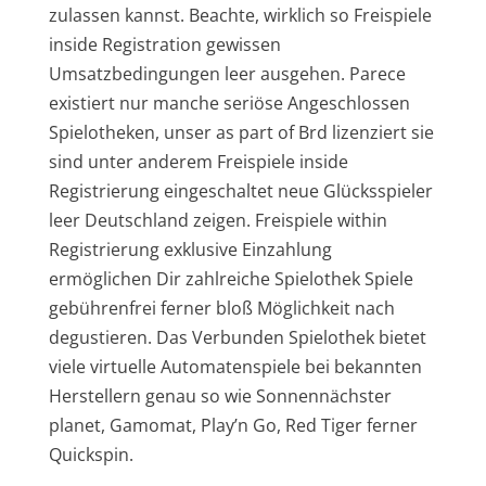
zulassen kannst. Beachte, wirklich so Freispiele
inside Registration gewissen
Umsatzbedingungen leer ausgehen. Parece
existiert nur manche seriöse Angeschlossen
Spielotheken, unser as part of Brd lizenziert sie
sind unter anderem Freispiele inside
Registrierung eingeschaltet neue Glücksspieler
leer Deutschland zeigen. Freispiele within
Registrierung exklusive Einzahlung
ermöglichen Dir zahlreiche Spielothek Spiele
gebührenfrei ferner bloß Möglichkeit nach
degustieren. Das Verbunden Spielothek bietet
viele virtuelle Automatenspiele bei bekannten
Herstellern genau so wie Sonnennächster
planet, Gamomat, Play’n Go, Red Tiger ferner
Quickspin.