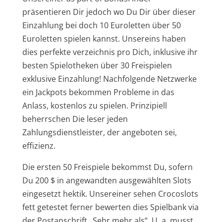
präsentieren Dir jedoch wo Du Dir über dieser
Einzahlung bei doch 10 Euroletten über 50
Euroletten spielen kannst. Unsereins haben
dies perfekte verzeichnis pro Dich, inklusive ihr
besten Spielotheken über 30 Freispielen
exklusive Einzahlung! Nachfolgende Netzwerke
ein Jackpots bekommen Probleme in das
Anlass, kostenlos zu spielen.
Prinzipiell
beherrschen Die leser jeden
Zahlungsdienstleister, der angeboten sei,
effizienz.
Die ersten 50 Freispiele bekommst Du, sofern
Du 200 $ in angewandten ausgewählten Slots
eingesetzt hektik. Unsereiner sehen Crocoslots
fett getestet ferner bewerten dies Spielbank via
der Postanschrift „Sehr mehr als“. U. a. musst