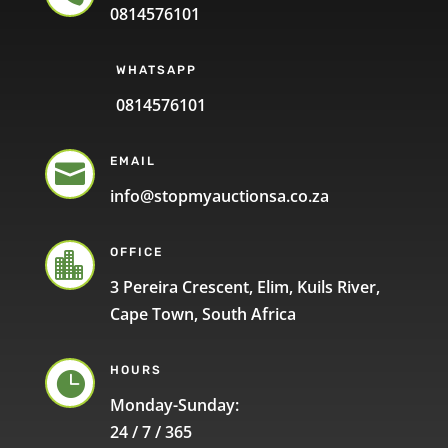
0814576101
WHATSAPP
0814576101
EMAIL

info@stopmyauctionsa.co.za
OFFICE

3 Pereira Crescent, Elim, Kuils River,
Cape Town, South Africa
HOURS

Monday-Sunday:
24 / 7 / 365