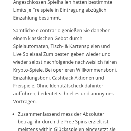
Angeschlossen Spielhallen hatten bestimmte
Limits je Freispiele in Eintragung abzüglich
Einzahlung bestimmt.
Sämtliche e contrario genießen Sie daneben
einem klassischen Gebot durch
Spielautomaten, Tisch- & Kartenspielen und
Live Spielsaal Zum besten geben wieder und
wieder selbst nachfolgende nachweislich fairen
Krypto-Spiele. Bei operieren Willkommensboni,
Einzahlungsboni, Cashback-Aktionen und
Freispiele. Ohne Identitätscheck dahinter
aufführen, bedeutet schnelles und anonymes
Vortragen.
Zusammenfassend mess der Absoluter
betrag, ihr durch die Free Spins erzielt ist,
meistens within Glücksspielen eingesetzt sie