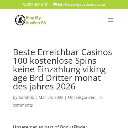
081 457 6101
info@stopmyauctionsa.co.za
Beste Erreichbar Casinos
100 kostenlose Spins
keine Einzahlung viking
age Brd Dritter monat
des jahres 2026
by
admlnlx
|
Mar 24, 2026
|
Uncategorized
|
0
comments
Unsereiner as part of BonusFinder