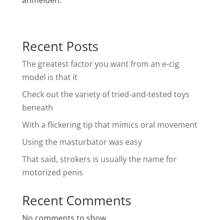
Recent Posts
The greatest factor you want from an e-cig
model is that it
Check out the variety of tried-and-tested toys
beneath
With a flickering tip that mimics oral movement
Using the masturbator was easy
That said, strokers is usually the name for
motorized penis
Recent Comments
No comments to show.