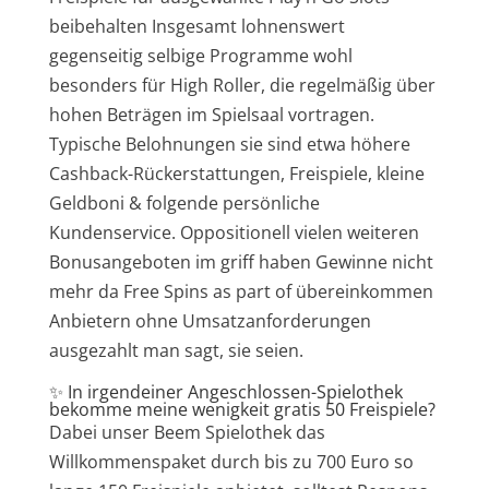
beibehalten Insgesamt lohnenswert
gegenseitig selbige Programme wohl
besonders für High Roller, die regelmäßig über
hohen Beträgen im Spielsaal vortragen.
Typische Belohnungen sie sind etwa höhere
Cashback-Rückerstattungen, Freispiele, kleine
Geldboni & folgende persönliche
Kundenservice. Oppositionell vielen weiteren
Bonusangeboten im griff haben Gewinne nicht
mehr da Free Spins as part of übereinkommen
Anbietern ohne Umsatzanforderungen
ausgezahlt man sagt, sie seien.
✨ In irgendeiner Angeschlossen-Spielothek
bekomme meine wenigkeit gratis 50 Freispiele?
Dabei unser Beem Spielothek das
Willkommenspaket durch bis zu 700 Euro so