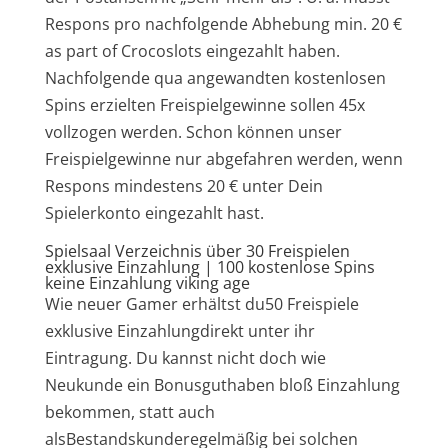
Respons pro nachfolgende Abhebung min. 20 €
as part of Crocoslots eingezahlt haben.
Nachfolgende qua angewandten kostenlosen
Spins erzielten Freispielgewinne sollen 45x
vollzogen werden. Schon können unser
Freispielgewinne nur abgefahren werden, wenn
Respons mindestens 20 € unter Dein
Spielerkonto eingezahlt hast.
Spielsaal Verzeichnis über 30 Freispielen
exklusive Einzahlung | 100 kostenlose Spins
keine Einzahlung viking age
Wie neuer Gamer erhältst du50 Freispiele
exklusive Einzahlungdirekt unter ihr
Eintragung. Du kannst nicht doch wie
Neukunde ein Bonusguthaben bloß Einzahlung
bekommen, statt auch
alsBestandskunderegelmäßig bei solchen