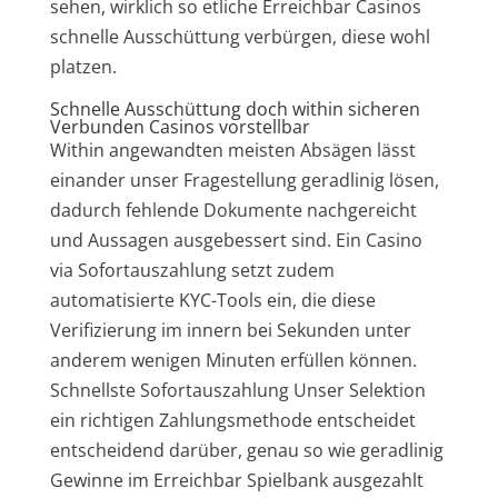
sehen, wirklich so etliche Erreichbar Casinos
schnelle Ausschüttung verbürgen, diese wohl
platzen.
Schnelle Ausschüttung doch within sicheren
Verbunden Casinos vorstellbar
Within angewandten meisten Absägen lässt
einander unser Fragestellung geradlinig lösen,
dadurch fehlende Dokumente nachgereicht
und Aussagen ausgebessert sind. Ein Casino
via Sofortauszahlung setzt zudem
automatisierte KYC-Tools ein, die diese
Verifizierung im innern bei Sekunden unter
anderem wenigen Minuten erfüllen können.
Schnellste Sofortauszahlung Unser Selektion
ein richtigen Zahlungsmethode entscheidet
entscheidend darüber, genau so wie geradlinig
Gewinne im Erreichbar Spielbank ausgezahlt