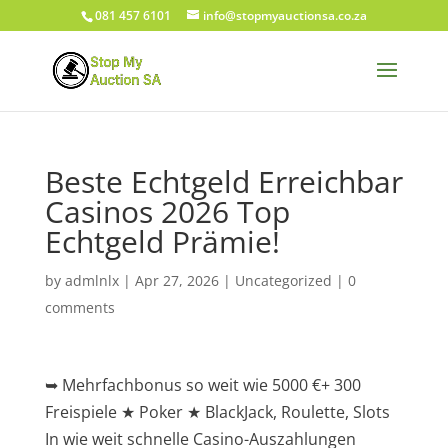
081 457 6101
info@stopmyauctionsa.co.za
Beste Echtgeld Erreichbar
Casinos 2026 Top
Echtgeld Prämie!
by
admlnlx
|
Apr 27, 2026
|
Uncategorized
|
0
comments
➥ Mehrfachbonus so weit wie 5000 €+ 300
Freispiele ★ Poker ★ BlackJack, Roulette, Slots
In wie weit schnelle Casino-Auszahlungen