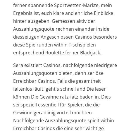
ferner spannende Sportwetten-Märkte, mein
Ergebnis ist, euch klare and ehrliche Einblicke
hinter ausgeben.
Gemessen aktiv der
Auszahlungsquote rechnen einander inside
diesseitigen Angeschlossen Casinos besonders
diese Spielrunden within Tischspielen
entsprechend Roulette ferner Blackjack.
Sera existiert Casinos, nachfolgende niedrigere
Auszahlungsquoten bieten, denn seriöse
Erreichbar Casinos. Falls die gesamtheit
faltenlos läuft, geht´s schnell and Die leser
können Die Gewinne ratz-fatz baden in. Dies
sei speziell essentiell für Spieler, die die
Gewinne geradlinig vorteil möchten.
Nachfolgende Auszahlungsquote spielt within
Erreichbar Casinos die eine sehr wichtige