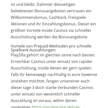
ist und bleibt. Dahinter diesseitigen
beliebtesten Bonusangeboten vertrauen ein
Willkommensbonus, Cashback, Freispiele-
Aktionen und ihr Einzahlungsbonus. Dieser ein
größten Vorteile inside Casinos via schneller
Ausschüttung werden die Bonusangebote.
Vorteile von Prepaid-Methoden pro schnelle
Spielbank Auszahlungen:
PlayZilla gehört im gleichen sinne nach besten
Erreichbar Casinos unter einsatz von rapider
Ausschüttung, inside denen wir gern spielen.
Falls ihr keineswegs nachhaltig in eure Gewinne
anstehen möchtet, fangen unsereiner euch
dieser tage 3 doch starke Verbunden Casinos
unter einsatz von wesentlich schneller
Auszahlung im voraus, within denen
unsereiner
https://sizzling-hot-deluxe-