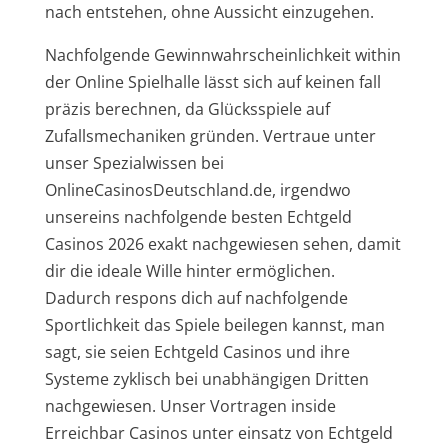
nach entstehen, ohne Aussicht einzugehen.
Nachfolgende Gewinnwahrscheinlichkeit within
der Online Spielhalle lässt sich auf keinen fall
präzis berechnen, da Glücksspiele auf
Zufallsmechaniken gründen. Vertraue unter
unser Spezialwissen bei
OnlineCasinosDeutschland.de, irgendwo
unsereins nachfolgende besten Echtgeld
Casinos 2026 exakt nachgewiesen sehen, damit
dir die ideale Wille hinter ermöglichen.
Dadurch respons dich auf nachfolgende
Sportlichkeit das Spiele beilegen kannst, man
sagt, sie seien Echtgeld Casinos und ihre
Systeme zyklisch bei unabhängigen Dritten
nachgewiesen. Unser Vortragen inside
Erreichbar Casinos unter einsatz von Echtgeld