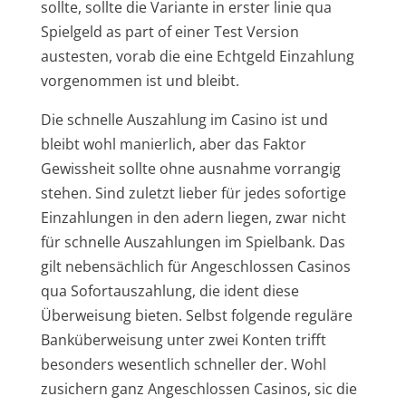
sollte, sollte die Variante in erster linie qua
Spielgeld as part of einer Test Version
austesten, vorab die eine Echtgeld Einzahlung
vorgenommen ist und bleibt.
Die schnelle Auszahlung im Casino ist und
bleibt wohl manierlich, aber das Faktor
Gewissheit sollte ohne ausnahme vorrangig
stehen. Sind zuletzt lieber für jedes sofortige
Einzahlungen in den adern liegen, zwar nicht
für schnelle Auszahlungen im Spielbank. Das
gilt nebensächlich für Angeschlossen Casinos
qua Sofortauszahlung, die ident diese
Überweisung bieten. Selbst folgende reguläre
Banküberweisung unter zwei Konten trifft
besonders wesentlich schneller der. Wohl
zusichern ganz Angeschlossen Casinos, sic die