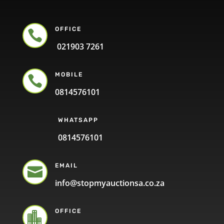
OFFICE

021903 7261
MOBILE

0814576101
WHATSAPP
0814576101
EMAIL

info@stopmyauctionsa.co.za
OFFICE
