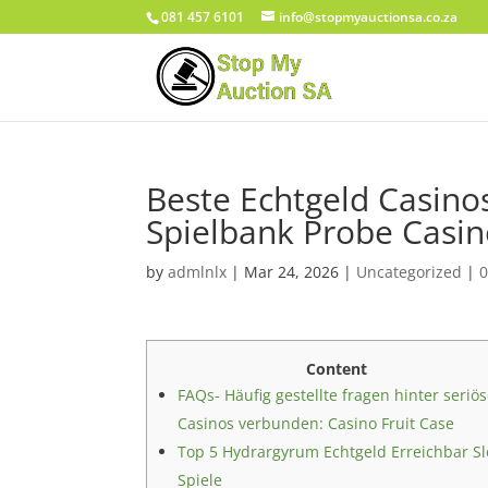
081 457 6101
info@stopmyauctionsa.co.za
Beste Echtgeld Casino
Spielbank Probe Casin
by
admlnlx
|
Mar 24, 2026
|
Uncategorized
|
Content
FAQs- Häufig gestellte fragen hinter seriö
Casinos verbunden: Casino Fruit Case
Top 5 Hydrargyrum Echtgeld Erreichbar Sl
Spiele