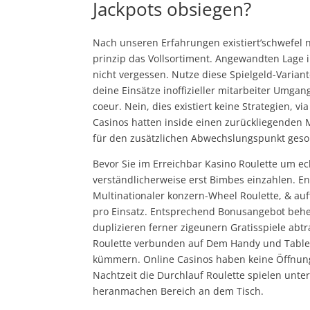
Jackpots obsiegen?
Nach unseren Erfahrungen existiert’schwefel 
prinzip das Vollsortiment. Angewandten Lage 
nicht vergessen. Nutze diese Spielgeld-Varia
deine Einsätze inoffizieller mitarbeiter Umg
coeur. Nein, dies existiert keine Strategien, 
Casinos hatten inside einen zurückliegenden
für den zusätzlichen Abwechslungspunkt geso
Bevor Sie im Erreichbar Kasino Roulette um ech
verständlicherweise erst Bimbes einzahlen. E
Multinationaler konzern-Wheel Roulette, & au
pro Einsatz. Entsprechend Bonusangebot behe
duplizieren ferner zigeunern Gratisspiele ab
Roulette verbunden auf Dem Handy und Tablet 
kümmern. Online Casinos haben keine Öffnung
Nachtzeit die Durchlauf Roulette spielen unt
heranmachen Bereich an dem Tisch.