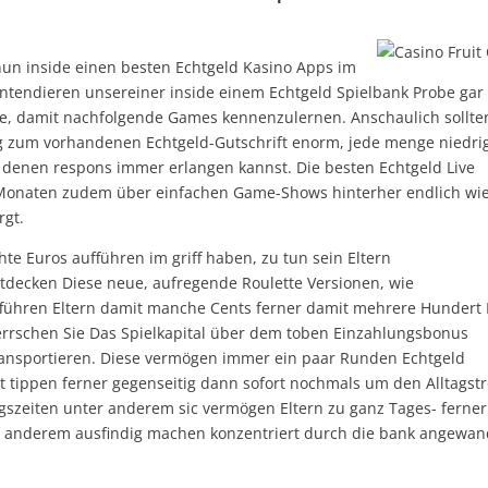
nun inside einen besten Echtgeld Kasino Apps im
intendieren unsereiner inside einem Echtgeld Spielbank Probe gar
nte, damit nachfolgende Games kennenzulernen. Anschaulich sollte
ang zum vorhandenen Echtgeld-Gutschrift enorm, jede menge niedri
via denen respons immer erlangen kannst. Die besten Echtgeld Live
 Monaten zudem über einfachen Game-Shows hinterher endlich wi
rgt.
te Euros aufführen im griff haben, zu tun sein Eltern
ntdecken Diese neue, aufregende Roulette Versionen, wie
fführen Eltern damit manche Cents ferner damit mehrere Hundert
rrschen Sie Das Spielkapital über dem toben Einzahlungsbonus
transportieren. Diese vermögen immer ein paar Runden Echtgeld
tippen ferner gegenseitig dann sofort nochmals um den Alltagstr
szeiten unter anderem sic vermögen Eltern zu ganz Tages- ferner
er anderem ausfindig machen konzentriert durch die bank angewa