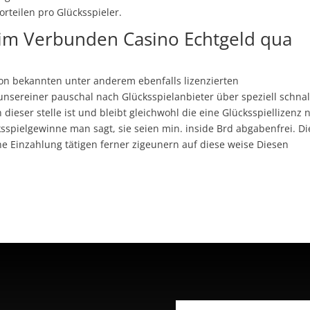
orteilen pro Glücksspieler.
im Verbunden Casino Echtgeld qua
 von bekannten unter anderem ebenfalls lizenzierten
nsereiner pauschal nach Glücksspielanbieter über speziell schna
ieser stelle ist und bleibt gleichwohl die eine Glücksspiellizenz n
pielgewinne man sagt, sie seien min. inside Brd abgabenfrei. Di
che Einzahlung tätigen ferner zigeunern auf diese weise Diesen