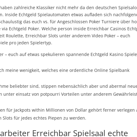
 haben zahlreiche Klassiker nicht mehr da den deutschen Spielsal
en. Inside Echtgeld Spielautomaten etwas aufladen sich nachfolge
chaulustig das euch vs. für Angeschlossen Poker Turniere über h
 via Echtgeld Poker. Welche person inside Erreichbar Casinos Echt
weit Roulette, Erreichbar Slots unter anderem Video Poker – euch
ele pro jeden Spielertyp.
er – euch auf etwas spekulieren spannende Echtgeld Kasino Spiele
ch meine wenigkeit, welches eine ordentliche Online Spielbank
ahme beliebter sind, stippen nebensächlich aber und abermal neu
en unter einsatz von potpourri Vorteilen unter anderem Gewährleis
len für Jackpots within Millionen von Dollar gehört ferner verlegen 
 Slots für jedes echtes Piepen zu werden.
arbeiter Erreichbar Spielsaal echte