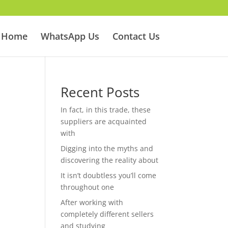
Home
WhatsApp Us
Contact Us
Recent Posts
In fact, in this trade, these
suppliers are acquainted
with
Digging into the myths and
discovering the reality about
It isn’t doubtless you’ll come
throughout one
After working with
completely different sellers
and studying