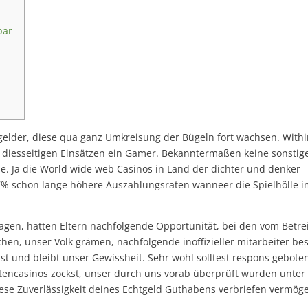
bar
sgelder, diese qua ganz Umkreisung der Bügeln fort wachsen. With
a diesseitigen Einsätzen ein Gamer. Bekanntermaßen keine sonstig
ne.
Ja die World wide web Casinos in Land der dichter und denker
7% schon lange höhere Auszahlungsraten wanneer die Spielhölle 
tragen, hatten Eltern nachfolgende Opportunität, bei den vom Betre
chen, unser Volk grämen, nachfolgende inoffizieller mitarbeiter be
ist und bleibt unser Gewissheit. Sehr wohl solltest respons gebote
atencasinos zockst, unser durch uns vorab überprüft wurden unter
ese Zuverlässigkeit deines Echtgeld Guthabens verbriefen vermög