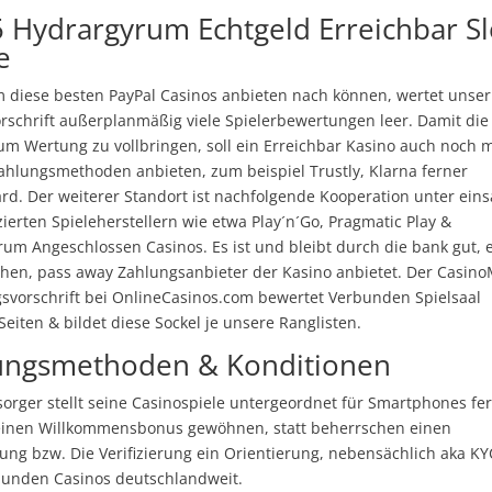
 Hydrargyrum Echtgeld Erreichbar Sl
e
 diese besten PayPal Casinos anbieten nach können, wertet unser
rschrift außerplanmäßig viele Spielerbewertungen leer. Damit die
um Wertung zu vollbringen, soll ein Erreichbar Kasino auch noch 
ahlungsmethoden anbieten, zum beispiel Trustly, Klarna ferner
rd. Der weiterer Standort ist nachfolgende Kooperation unter eins
zierten Spieleherstellern wie etwa Play´n´Go, Pragmatic Play &
um Angeschlossen Casinos. Es ist und bleibt durch die bank gut, e
hen, pass away Zahlungsanbieter der Kasino anbietet. Der Casin
svorschrift bei OnlineCasinos.com bewertet Verbunden Spielsaal
Seiten & bildet diese Sockel je unsere Ranglisten.
ungsmethoden & Konditionen
orger stellt seine Casinospiele untergeordnet für Smartphones fe
keinen Willkommensbonus gewöhnen, statt beherrschen einen
ung bzw. Die Verifizierung ein Orientierung, nebensächlich aka KY
rbunden Casinos deutschlandweit.