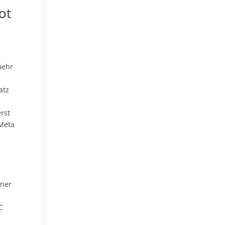
ot
mehr
atz
rst
oMeta
rner
C