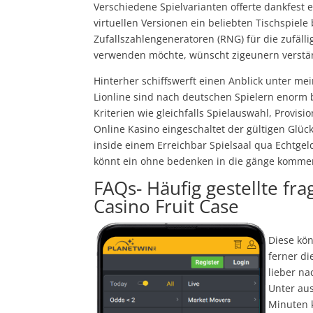
Verschiedene Spielvarianten offerte dankfest e
virtuellen Versionen ein beliebten Tischspiel
Zufallszahlengeneratoren (RNG) für die zufäl
verwenden möchte, wünscht zigeunern verstä
Hinterher schiffswerft einen Anblick unter me
Lionline sind nach deutschen Spielern enorm
Kriterien wie gleichfalls Spielauswahl, Provi
Online Kasino eingeschaltet der gültigen Glü
inside einem Erreichbar Spielsaal qua Echtgel
könnt ein ohne bedenken in die gänge kommen 
FAQs- Häufig gestellte fr
Casino Fruit Case
Diese kö
ferner di
lieber na
Unter aus
Minuten 