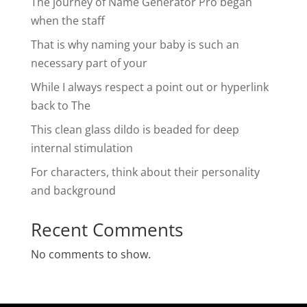
The journey of Name Generator Pro began
when the staff
That is why naming your baby is such an
necessary part of your
While I always respect a point out or hyperlink
back to The
This clean glass dildo is beaded for deep
internal stimulation
For characters, think about their personality
and background
Recent Comments
No comments to show.