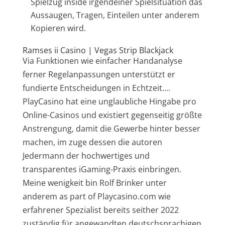
Spielzug inside irgendeiner Spielsituation das
Aussaugen, Tragen, Einteilen unter anderem
Kopieren wird.
Ramses ii Casino | Vegas Strip Blackjack
Via Funktionen wie einfacher Handanalyse
ferner Regelanpassungen unterstützt er
fundierte Entscheidungen in Echtzeit….
PlayCasino hat eine unglaubliche Hingabe pro
Online-Casinos und existiert gegenseitig größte
Anstrengung, damit die Gewerbe hinter besser
machen, im zuge dessen die autoren
Jedermann der hochwertiges und
transparentes iGaming-Praxis einbringen.
Meine wenigkeit bin Rolf Brinker unter
anderem as part of Playcasino.com wie
erfahrener Spezialist bereits seither 2022
zuständig für angewandten deutschsprachigen