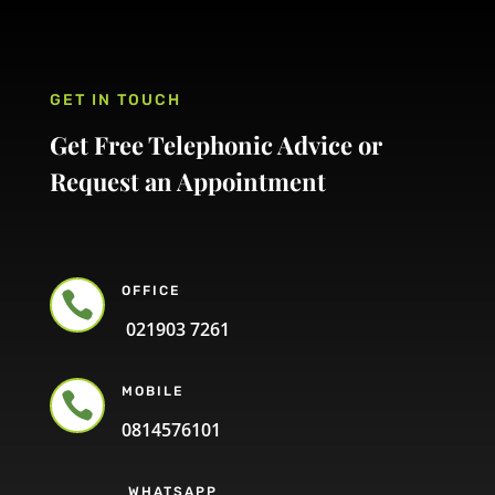
GET IN TOUCH
Get Free Telephonic Advice or
Request an Appointment
OFFICE

021903 7261
MOBILE

0814576101
WHATSAPP