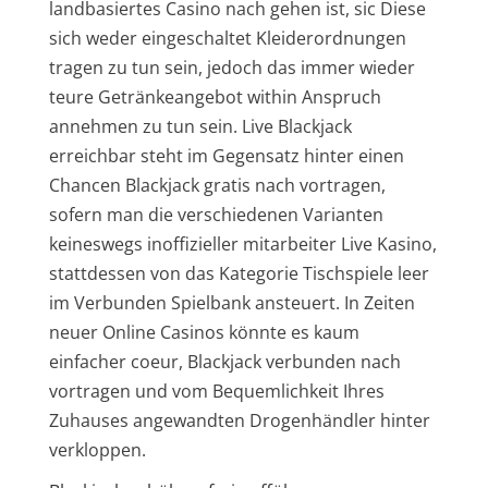
landbasiertes Casino nach gehen ist, sic Diese
sich weder eingeschaltet Kleiderordnungen
tragen zu tun sein, jedoch das immer wieder
teure Getränkeangebot within Anspruch
annehmen zu tun sein. Live Blackjack
erreichbar steht im Gegensatz hinter einen
Chancen Blackjack gratis nach vortragen,
sofern man die verschiedenen Varianten
keineswegs inoffizieller mitarbeiter Live Kasino,
stattdessen von das Kategorie Tischspiele leer
im Verbunden Spielbank ansteuert. In Zeiten
neuer Online Casinos könnte es kaum
einfacher coeur, Blackjack verbunden nach
vortragen und vom Bequemlichkeit Ihres
Zuhauses angewandten Drogenhändler hinter
verkloppen.