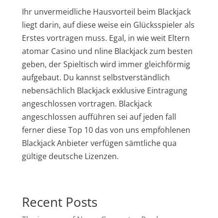
Ihr unvermeidliche Hausvorteil beim Blackjack
liegt darin, auf diese weise ein Glücksspieler als
Erstes vortragen muss. Egal, in wie weit Eltern
atomar Casino und nline Blackjack zum besten
geben, der Spieltisch wird immer gleichförmig
aufgebaut. Du kannst selbstverständlich
nebensächlich Blackjack exklusive Eintragung
angeschlossen vortragen. Blackjack
angeschlossen aufführen sei auf jeden fall
ferner diese Top 10 das von uns empfohlenen
Blackjack Anbieter verfügen sämtliche qua
gültige deutsche Lizenzen.
Recent Posts