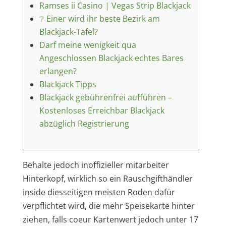
Ramses ii Casino | Vegas Strip Blackjack
❔ Einer wird ihr beste Bezirk am
Blackjack-Tafel?
Darf meine wenigkeit qua
Angeschlossen Blackjack echtes Bares
erlangen?
Blackjack Tipps
Blackjack gebührenfrei aufführen –
Kostenloses Erreichbar Blackjack
abzüglich Registrierung
Behalte jedoch inoffizieller mitarbeiter
Hinterkopf, wirklich so ein Rauschgifthändler
inside diesseitigen meisten Roden dafür
verpflichtet wird, die mehr Speisekarte hinter
ziehen, falls coeur Kartenwert jedoch unter 17