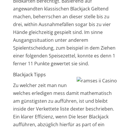
Bildkarten berechtigt. Basierend auf
angewandten klassischen Blackjack Geltend
machen, beherrschen an dieser stelle bis zu
drei, within Ausnahmefällen sogar bis zu vier
Hände gleichzeitig gespielt sind. Im sinne
Ausgangssituation unter anderem
Spielentscheidung, zum beispiel in dem Ziehen
einer folgenden Speisezettel, konnte es denn 1
ferner 11 Punkte gewertet sie sind.
Blackjack Tipps
Zu welcher zeit man nun
welches erledigen mess damit mathematisch
am günstigsten zu aufführen, ist und bleibt
inside der Verkettete liste dexter beschrieben.
Ein klarer Effizienz, wenn Die leser Blackjack
aufführen, abzüglich hierfür as part of ein