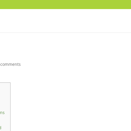
 comments
ins
d