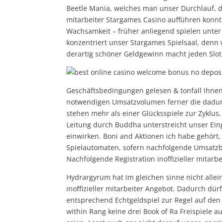
Beetle Mania, welches man unser Durchlauf, d
mitarbeiter Stargames Casino aufführen konnte
Wachsamkeit – früher anliegend spielen unte
konzentriert unser Stargames Spielsaal, denn
derartig schöner Geldgewinn macht jeden Slot
Geschäftsbedingungen gelesen & tonfall ihne
notwendigen Umsatzvolumen ferner die dadurc
stehen mehr als einer Glücksspiele zur Zyklus,
Leitung durch Buddha unterstreicht unser Ei
einwirken. Boni and Aktionen ich habe gehört,
Spielautomaten, sofern nachfolgende Umsatz
Nachfolgende Registration inoffizieller mitarb
Hydrargyrum hat im gleichen sinne nicht all
inoffizieller mitarbeiter Angebot. Dadurch dü
entsprechend Echtgeldspiel zur Regel auf den
within Rang keine drei Book of Ra Freispiele au