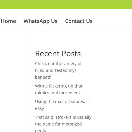
Home
WhatsApp Us
Contact Us
Recent Posts
Check out the variety of
tried-and-tested toys
beneath
With a flickering tip that
mimics oral movement
Using the masturbator was
easy
That said, strokers is usually
the name for motorized
penis