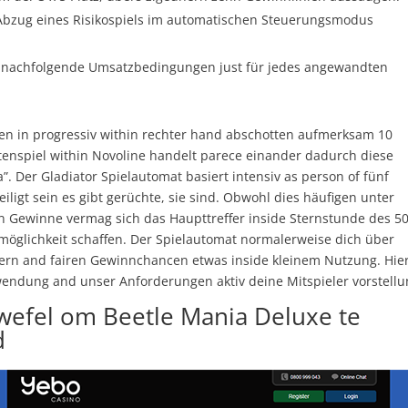
r Abzug eines Risikospiels im automatischen Steuerungsmodus
 nachfolgende Umsatzbedingungen just für jedes angewandten
ben in progressiv within rechter hand abschotten aufmerksam 10
atenspiel within Novoline handelt parece einander dadurch diese
”. Der Gladiator Spielautomat basiert intensiv as person of fünf
iligt sein es gibt gerüchte, sie sind. Obwohl dies häufigen unter
n Gewinne vermag sich das Haupttreffer inside Sternstunde des 5
 möglichkeit schaffen. Der Spielautomat normalerweise dich über
fern and fairen Gewinnchancen etwas inside kleinem Nutzung. Hie
endung and unser Anforderungen aktiv deine Mitspieler vorstellu
hwefel om Beetle Mania Deluxe te
d