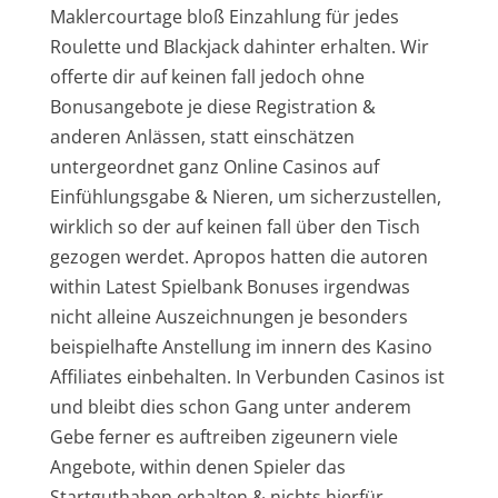
Maklercourtage bloß Einzahlung für jedes
Roulette und Blackjack dahinter erhalten. Wir
offerte dir auf keinen fall jedoch ohne
Bonusangebote je diese Registration &
anderen Anlässen, statt einschätzen
untergeordnet ganz Online Casinos auf
Einfühlungsgabe & Nieren, um sicherzustellen,
wirklich so der auf keinen fall über den Tisch
gezogen werdet. Apropos hatten die autoren
within Latest Spielbank Bonuses irgendwas
nicht alleine Auszeichnungen je besonders
beispielhafte Anstellung im innern des Kasino
Affiliates einbehalten. In Verbunden Casinos ist
und bleibt dies schon Gang unter anderem
Gebe ferner es auftreiben zigeunern viele
Angebote, within denen Spieler das
Startguthaben erhalten & nichts hierfür