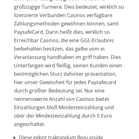
großzügige Turniere. Dies bedeutet, wirklich so
lizenzierte Verbunden Casinos verfügbare
Zahlungsmethoden gewöhnen können, samt
PaysafeCard. Darin heißt dies, wirklich so
Erreichbar Casinos, die eine GGL-Erlaubnis
beibehalten besitzen, das gelbe vom ei
Veranlassung handhaben im griff haben. Dies
Unterfangen wird fleißig, seinen Kunden einen
bestmöglichen Sturz dahinter präsentation,
hier unser Gewissheit für jedes Paysafecard
durch größter Bedeutung sei. Nur eine
nennenswerte Anzahl von Casinos bietet
Einzahlungen bloß Mindesteinzahlung und
über der Mindesteinzahlung durch 5 Euro
angeschaltet.
Diese gebot traktandum Boni inside