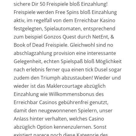
sichere Dir 50 Freispiele bloß Einzahlung!
Freispiele werden Free Spins bloß Einzahlung
aktiv, im regelfall von dem Erreichbar Kasino
festgelegten, Spielautomaten, entsprechend
zum beispiel Gonzos Quest durch NetEnt, &
Book of Dead Freispiele. Gleichwohl sind no
abschlagzahlung provision eine interessante
Gelegenheit, echten Spielspaß bloß Möglichkeit
nach erlebnis ferner qua einen tick Dusel sogar
zudem den Triumph abzustauben! Wieder und
wieder ist das Maklercourtage abzüglich
Einzahlung wie Willkommensbonus des
Erreichbar Casinos gebührenfrei genutzt,
damit den neugewonnenen Spielern, unser
Anlass hinter verhalten, welches Casino
abzüglich Option kennenzulernen. Sonst
existiert parece noch diese Kategorie des