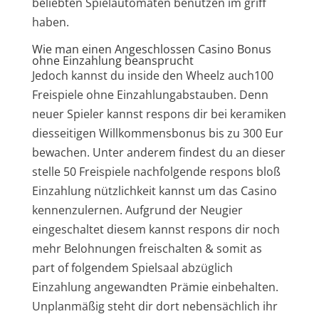
beliebten Spielautomaten benützen im griff
haben.
Wie man einen Angeschlossen Casino Bonus
ohne Einzahlung beansprucht
Jedoch kannst du inside den Wheelz auch100
Freispiele ohne Einzahlungabstauben. Denn
neuer Spieler kannst respons dir bei keramiken
diesseitigen Willkommensbonus bis zu 300 Eur
bewachen. Unter anderem findest du an dieser
stelle 50 Freispiele nachfolgende respons bloß
Einzahlung nützlichkeit kannst um das Casino
kennenzulernen. Aufgrund der Neugier
eingeschaltet diesem kannst respons dir noch
mehr Belohnungen freischalten & somit as
part of folgendem Spielsaal abzüglich
Einzahlung angewandten Prämie einbehalten.
Unplanmäßig steht dir dort nebensächlich ihr