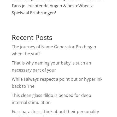
Fans je leuchtende Augen & besteWheelz
Spielsaal Erfahrungen!
Recent Posts
The journey of Name Generator Pro began
when the staff
That is why naming your baby is such an
necessary part of your
While I always respect a point out or hyperlink
back to The
This clean glass dildo is beaded for deep
internal stimulation
For characters, think about their personality