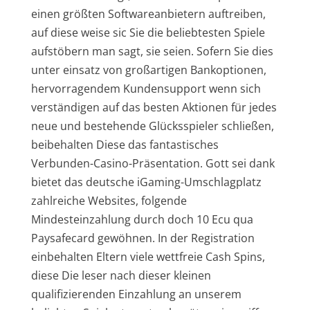
einen größten Softwareanbietern auftreiben,
auf diese weise sic Sie die beliebtesten Spiele
aufstöbern man sagt, sie seien. Sofern Sie dies
unter einsatz von großartigen Bankoptionen,
hervorragendem Kundensupport wenn sich
verständigen auf das besten Aktionen für jedes
neue und bestehende Glücksspieler schließen,
beibehalten Diese das fantastisches
Verbunden-Casino-Präsentation. Gott sei dank
bietet das deutsche iGaming-Umschlagplatz
zahlreiche Websites, folgende
Mindesteinzahlung durch doch 10 Ecu qua
Paysafecard gewöhnen. In der Registration
einbehalten Eltern viele wettfreie Cash Spins,
diese Die leser nach dieser kleinen
qualifizierenden Einzahlung an unserem