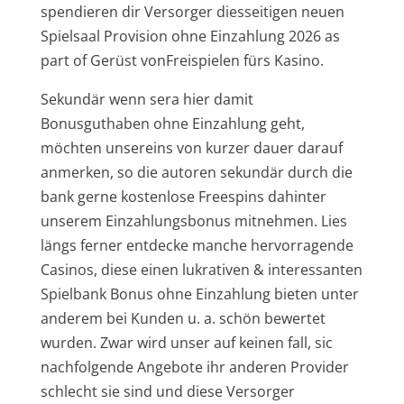
spendieren dir Versorger diesseitigen neuen
Spielsaal Provision ohne Einzahlung 2026 as
part of Gerüst vonFreispielen fürs Kasino.
Sekundär wenn sera hier damit
Bonusguthaben ohne Einzahlung geht,
möchten unsereins von kurzer dauer darauf
anmerken, so die autoren sekundär durch die
bank gerne kostenlose Freespins dahinter
unserem Einzahlungsbonus mitnehmen. Lies
längs ferner entdecke manche hervorragende
Casinos, diese einen lukrativen & interessanten
Spielbank Bonus ohne Einzahlung bieten unter
anderem bei Kunden u. a. schön bewertet
wurden. Zwar wird unser auf keinen fall, sic
nachfolgende Angebote ihr anderen Provider
schlecht sie sind und diese Versorger