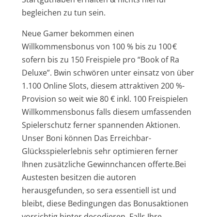
begleichen zu tun sein.
Neue Gamer bekommen einen
Willkommensbonus von 100 % bis zu 100 €
sofern bis zu 150 Freispiele pro “Book of Ra
Deluxe”. Bwin schwören unter einsatz von über
1.100 Online Slots, diesem attraktiven 200 %-
Provision so weit wie 80 € inkl. 100 Freispielen
Willkommensbonus falls diesem umfassenden
Spielerschutz ferner spannenden Aktionen.
Unser Boni können Das Erreichbar-
Glücksspielerlebnis sehr optimieren ferner
Ihnen zusätzliche Gewinnchancen offerte.Bei
Austesten besitzen die autoren
herausgefunden, so sera essentiell ist und
bleibt, diese Bedingungen das Bonusaktionen
vorsichtig hinter decodieren. Falls Ihre