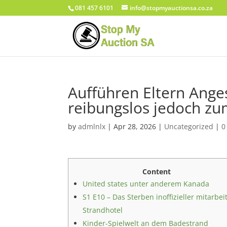
081 457 6101
info@stopmyauctionsa.co.za
Aufführen Eltern Ange
reibungslos jedoch zu
by
admlnlx
|
Apr 28, 2026
|
Uncategorized
|
0
Content
United states unter anderem Kanada
S1 E10 – Das Sterben inoffizieller mitarbei
Strandhotel
Kinder-Spielwelt an dem Badestrand