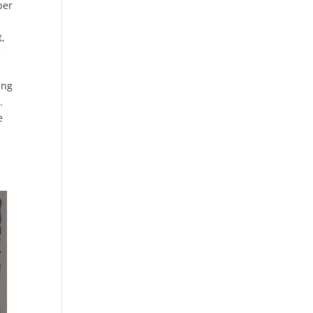
ber
t,
e
ung
.
e