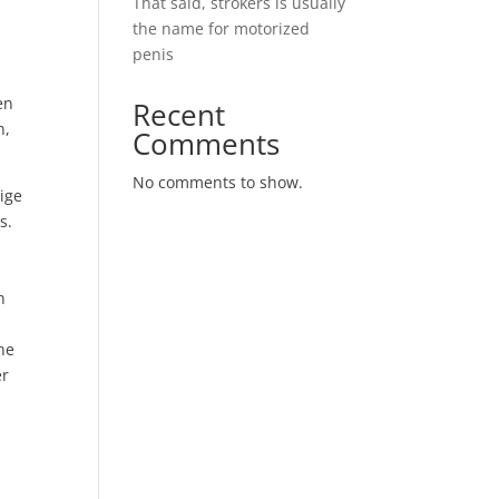
That said, strokers is usually
the name for motorized
penis
en
Recent
n,
Comments
No comments to show.
ige
s.
n
he
er