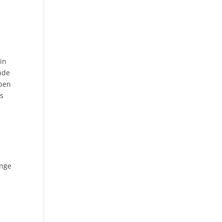
in
nde
eben
ls
ange
.