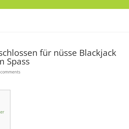
schlossen für nüsse Blackjack
m Spass
 comments
ter