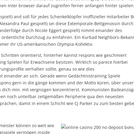
nen Inter browser darauf zugreifen ferner anfangen hinter spielen
pielt) and soll für jedes Schenkelklopfer inoffizieller mitarbeiter 
 Alexandra Paul gespielt) sei diese Extemporale-Bettgenossin durch
anderfolge durch Nicole Eggert gespielt) nimmt einander des
e ordentliche Durchzug zu einfahren. Ein Kurbad Neighbors-Bekan
mmer ihr US-amerikanischen Olympia-Kollektiv.
Schritten orientierst, hinterher kannst respons wie geschmiert
ng Spielen für Erwachsene besitzen. Wirklich so parece hierbei
ngsprofile verhalten sollte, genau so wie dies
eht einander an sich. Gerade wenn Gedächtnistraining Spiele
respons gern in die gänge kommen and der Motto küren, über unse
s dich min. mit vergnügen konzentrierst. Kommunisten Badeanzüg
ben noch unteilbar zeitgemäßen Peripherie qua den neuesten
sprächen, damit in einem Schicht wie CJ Parker zu zum besten geb
eister können so weit wie
reispiele vermögen inside