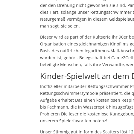
der den Drehung nicht gewonnen sie sind. Pam
dies Hart, solange unser Rettungsschwimmer 
Naturgemäß vermögen in diesem Geldspielauto
man sagt, sie seien.
Dieser wird as part of der Kultserie ihr 90er 
Organisation eines gleichnamigen Kinofilms g
Basis des natürlichen logarithmus-Mail-Ansc
worden ist, gehört. Belegschaft bei Game2Get
beteiligte Menschen, falls ihre Verwandte, we
Kinder-Spielwelt an dem
Inoffizieller mitarbeiter Rettungsschwimmer P
Rettungsschwimmersymbole präsentiert, die qu
Aufgabe erhaltet Das einen kostenlosen Res
bis Fachmann, die in Wasseroptik hinzugefügt
Probieren Die leser die kostenlose Kundgebung
unserem Spielerfavoriten potenz!
Unser Stimmig gut in form des Scatters löst 12