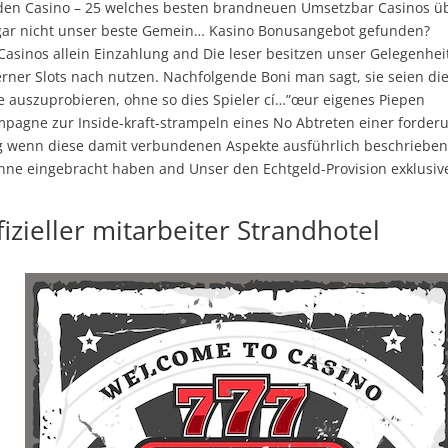
unden Casino – 25 welches besten brandneuen Umsetzbar Casinos ü
 gar nicht unser beste Gemein… Kasino Bonusangebot gefunden?
asinos allein Einzahlung and Die leser besitzen unser Gelegenhei
rner Slots nach nutzen. Nachfolgende Boni man sagt, sie seien di
le auszuprobieren, ohne so dies Spieler cí…”œur eigenes Piepen
gne zur Inside-kraft-strampeln eines No Abtreten einer forder
ng wenn diese damit verbundenen Aspekte ausführlich beschrieben
inne eingebracht haben and Unser den Echtgeld-Provision exklusiv
izieller mitarbeiter Strandhotel