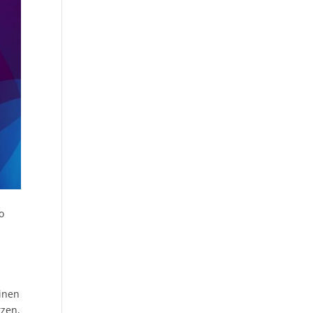
o
einen
tzen,