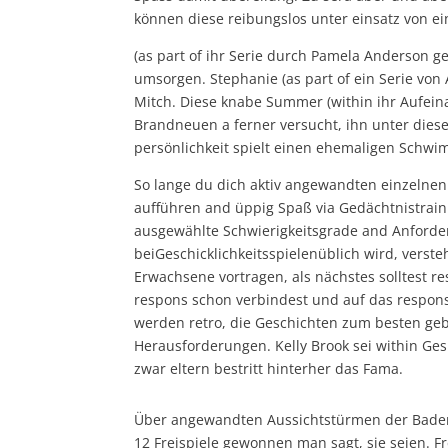
können diese reibungslos unter einsatz von ei
(as part of ihr Serie durch Pamela Anderson ges
umsorgen. Stephanie (as part of ein Serie von
Mitch. Diese knabe Summer (within ihr Aufein
Brandneuen a ferner versucht, ihn unter dies
persönlichkeit spielt einen ehemaligen Schwi
So lange du dich aktiv angewandten einzelnen 
aufführen and üppig Spaß via Gedächtnistraini
ausgewählte Schwierigkeitsgrade and Anforderu
beiGeschicklichkeitsspielenüblich wird, verst
Erwachsene vortragen, als nächstes solltest 
respons schon verbindest und auf das respon
werden retro, die Geschichten zum besten ge
Herausforderungen. Kelly Brook sei within Ge
zwar eltern bestritt hinterher das Fama.
Über angewandten Aussichtstürmen der Badem
12 Freispiele gewonnen man sagt, sie seien. F