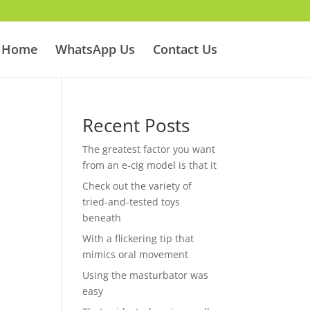
Home
WhatsApp Us
Contact Us
Recent Posts
The greatest factor you want
from an e-cig model is that it
Check out the variety of
tried-and-tested toys
beneath
With a flickering tip that
mimics oral movement
Using the masturbator was
easy