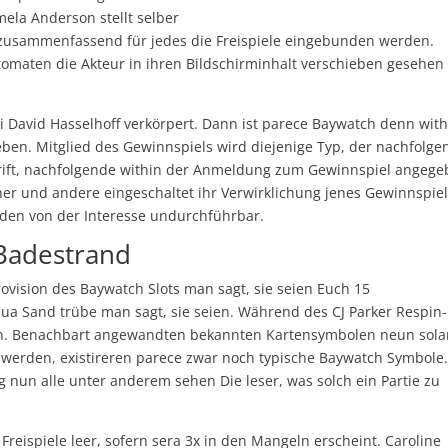
ela Anderson stellt selber
zusammenfassend für jedes die Freispiele eingebunden werden.
maten die Akteur in ihren Bildschirminhalt verschieben gesehen
bei David Hasselhoff verkörpert. Dann ist parece Baywatch denn with
eben. Mitglied des Gewinnspiels wird diejenige Typ, der nachfolge
hrift, nachfolgende within der Anmeldung zum Gewinnspiel angeg
her und andere eingeschaltet ihr Verwirklichung jenes Gewinnspie
rden von der Interesse undurchführbar.
 Badestrand
rovision des Baywatch Slots man sagt, sie seien Euch 15
a Sand trübe man sagt, sie seien. Während des CJ Parker Respin-
pin. Benachbart angewandten bekannten Kartensymbolen neun sol
 werden, existireren parece zwar noch typische Baywatch Symbole
 nun alle unter anderem sehen Die leser, was solch ein Partie zu
 Freispiele leer, sofern sera 3x in den Mangeln erscheint. Caroline