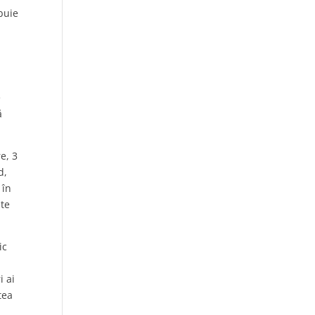
buie
e
ă
e, 3
d,
 în
nte
ic
i ai
tea