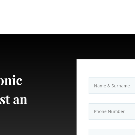
onic
st an