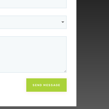
SEND MESSAGE