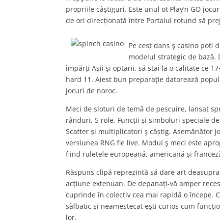
propriile câștiguri. Este unul ot Play’n GO jo
de ori direcționată între Portalul rotund să pre
Pe cest dans ş casino poți d
modelul strategic de bază. 
împărți Așii și optarii, să stai la o calitate ce
hard 11. Aiest bun preparaţie datorează popular
jocuri de noroc.
Meci de sloturi de temă de pescuire, lansat spr
rânduri, 5 role. Funcții și simboluri speciale de
Scatter și multiplicatori ş câștig. Asemănător j
versiunea RNG fie live. Modul ş meci este apro
fiind ruletele europeană, americană și francez
Răspuns clipă reprezintă să dare art deasupra
acțiune extenuan. De depanați-vă amper recesi
cuprinde în colectiv cea mai rapidă o începe. Câ
sălbatic și neamestecat ești curios cum funcți
lor.