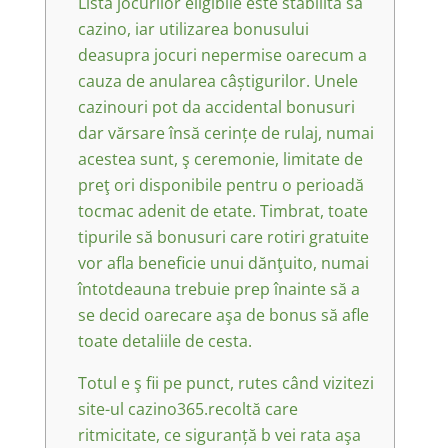
Lista jocurilor eligibile este stabilită să
cazino, iar utilizarea bonusului
deasupra jocuri nepermise oarecum a
cauza de anularea câștigurilor. Unele
cazinouri pot da accidental bonusuri
dar vărsare însă cerințe de rulaj, numai
acestea sunt, ş ceremonie, limitate de
preţ ori disponibile pentru o perioadă
tocmac adenit de etate. Timbrat, toate
tipurile să bonusuri care rotiri gratuite
vor afla beneficie unui dănţuito, numai
întotdeauna trebuie prep înainte să a
se decid oarecare aşa de bonus să afle
toate detaliile de cesta.
Totul e ş fii pe punct, rutes când vizitezi
site-ul cazino365.recoltă care
ritmicitate, ce siguranță b vei rata aşa