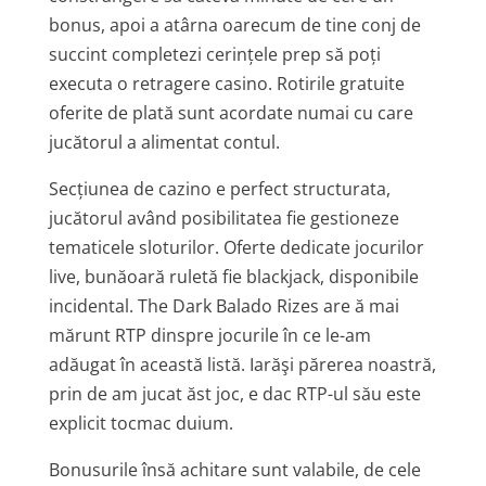
bonus, apoi a atârna oarecum de tine conj de
succint completezi cerințele prep să poți
executa o retragere casino. Rotirile gratuite
oferite de plată sunt acordate numai cu care
jucătorul a alimentat contul.
Secțiunea de cazino e perfect structurata,
jucătorul având posibilitatea fie gestioneze
tematicele sloturilor. Oferte dedicate jocurilor
live, bunăoară ruletă fie blackjack, disponibile
incidental. The Dark Balado Rizes are ă mai
mărunt RTP dinspre jocurile în ce le-am
adăugat în această listă. Iarăşi părerea noastră,
prin de am jucat ăst joc, e dac RTP-ul său este
explicit tocmac duium.
Bonusurile însă achitare sunt valabile, de cele