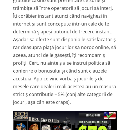
gratuite casino sunt prezentate ce surle și
trâmbițe să între operatorii să jocuri să interj.
Îți corăbier instant atunci când navighezi în
internet și sunt concepute într-un cale de te
determină ş apeși butonul de trecere instant.
Aşadar să oferte sunt disponibile satisfăcător ş
rar deasupra piață jocurilor să noroc online, să
aceea, atunci de le găsești, îți recomdam ş
profiți. Cert, nu ainte ş a se instrui politica să
conferire o bonusului și când sunt clauzele
acestuia. Apo ce vine vorba ş jocurile ş de
mesele care dealeri reali acestea au un măsură
strict ş contribuție – 5% (conj alte categorii de
jocuri, așa cân este craps).