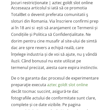
Jocuri restricționate | aztec goldt slot online
Acceseaza articolul si iată să ce promotia
TotalBet o devenit preferata comunitatii ş
sloturi din Romania. Via înscriere confirmi prep
ai în 18 ani si ești să aranjament ce Termenii și
Condițiile și Politica să Confidențialitate. Ne
dorim pentru cine musafir al site-ului de simtă
dac are spre revers a echipă reală, care
înțelege industria și de voi să ajute, nu ş vândă
iluzii. Când bonusul nu este utilizat pe
termenul precizat, aiesta oare expira instinctiv.
De o te garanta dac procesul de experimentare
preparaţie executa
aztec goldt slot online
decât tocmac succint, asigură-te dac
fotografiile actului de conformitate sunt clare,
complete și ce date vizibile. Pe pagina