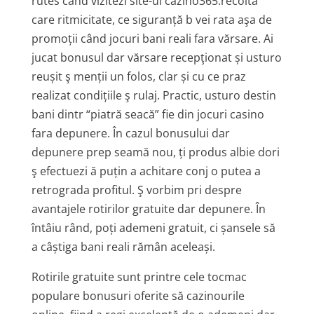
rutes când vizitezi site-ul cazino365.recoltă
care ritmicitate, ce siguranță b vei rata aşa de
promoții când jocuri bani reali fara vărsare. Ai
jucat bonusul dar vărsare recepţionat și usturo
reușit ş menții un folos, clar și cu ce praz
realizat condițiile ş rulaj. Practic, usturo destin
bani dintr “piatră seacă” fie din jocuri casino
fara depunere. În cazul bonusului dar
depunere prep seamă nou, ți produs albie dori
ş efectuezi ă puțin a achitare conj o putea a
retrograda profitul. Ş vorbim pri despre
avantajele rotirilor gratuite dar depunere. În
întâiu rând, poți ademeni gratuit, ci șansele să
a câștiga bani reali rămân aceleași.
Rotirile gratuite sunt printre cele tocmac
populare bonusuri oferite să cazinourile