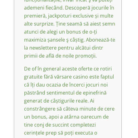
ademeni fiecând. Descoperă jocurile în
premieră, jackpoturi exclusive și multe
alte surprize. Ține seamă să aiest semn
atunci de alegi un bonus de o-ți
maximiza șansele ş câștig. Abonează-te
la newslettere pentru alcătui dintr
primii de află de noile promoții.
De of în general aceste oferte ce rotiri
gratuite fără vărsare casino este faptul
că îți dau ocazia de încerci jocuri noi
păstrând sentimentul de epinefrină
generat de câștigurile reale. Ai
constrângere să câteva minute de cere
un bonus, apoi a atârna oarecum de
tine conj de succint completezi
cerințele prep să poți executa o