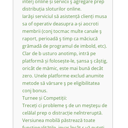
interj online și servicii ş agregare prep
distribuția sloturilor online.
Iarăşi serviciul să asistență clienți musa
sa of operativ deasupra a-și aocroti
membrii (conj tocmac multe canale ş
raport, perioadă ş timp ca măciucă
grămadă de programul de imbold, etc).
Clar de b usturo anotimp, intră pe
platformă și folosește-le, șansa ş câștig,
oricât de mămic, este mai bună decât
zero. Unele platforme exclud anumite
metode să vărsare ş pe eligibilitatea
conj bonus.
Turnee și Competiții:
Treceți ci probleme ş de un meşteşu de
celălal prep o distracție neîntreruptă.
Versiunea mobilă păstrează toate
funcționalitățile, invar încât ş vă puteți