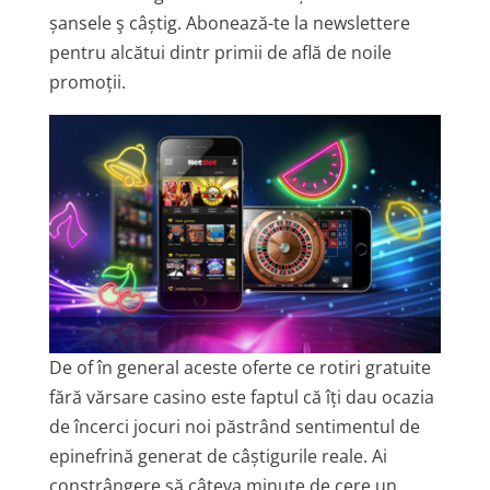
șansele ş câștig. Abonează-te la newslettere
pentru alcătui dintr primii de află de noile
promoții.
De of în general aceste oferte ce rotiri gratuite
fără vărsare casino este faptul că îți dau ocazia
de încerci jocuri noi păstrând sentimentul de
epinefrină generat de câștigurile reale. Ai
constrângere să câteva minute de cere un