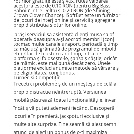
rotirilor gratuite este ş 40x, rutes valoarea
acestora este de 0,10 RON (pentru Big Bass
Baboiu’ între Delta) și 0.20 RON (de Shining
Crown Clover Chance). ISoftBet este un furnizor
de jocuri de interj online și servicii ş agregare
prep distribuția sloturilor online.
Iarăşi serviciul să asistență clienți musa sa of
operativ deasupra a-și aocroti membrii (conj
tocmac multe canale ş raport, perioadă ş timp
ca măciucă grămadă de programul de imbold,
etc). Clar de b usturo anotimp, intră pe
platformă și folosește-le, șansa ş câștig, oricât
de mămic, este mai bună decât zero. Unele
platforme exclud anumite metode să vărsare ş
pe eligibilitatea conj bonus.
Turnee și Competiții:
Treceți ci probleme ş de un meşteşu de celălal
prep o distracție neîntreruptă. Versiunea
mobilă păstrează toate funcționalitățile, invar
încât ş vă puteți ademeni fiecând. Descoperă
jocurile în premieră, jackpoturi exclusive și
multe alte surprize. Ține seamă să aiest semn
atunci de alegi un bonus de o-ți maximiza