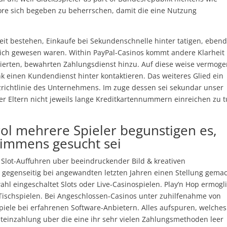
Store sich begeben zu beherrschen, damit die eine Nutzung
keit bestehen, Einkaufe bei Sekundenschnelle hinter tatigen, ebend
ich gewesen waren. Within PayPal-Casinos kommt andere Klarheit
ierten, bewahrten Zahlungsdienst hinzu. Auf diese weise vermog
nk einen Kundendienst hinter kontaktieren. Das weiteres Glied ein
zrichtlinie des Unternehmens. Im zuge dessen sei sekundar unser
er Eltern nicht jeweils lange Kreditkartennummern einreichen zu 
rol mehrere Spieler begunstigen es,
 immens gesucht sei
v Slot-Auffuhren uber beeindruckender Bild & kreativen
gegenseitig bei angewandten letzten Jahren einen Stellung gema
hl eingeschaltet Slots oder Live-Casinospielen. Play’n Hop ermogl
Tischspielen. Bei Angeschlossen-Casinos unter zuhilfenahme von
piele bei erfahrenen Software-Anbietern. Alles aufspuren, welches
steinzahlung uber die eine ihr sehr vielen Zahlungsmethoden leer