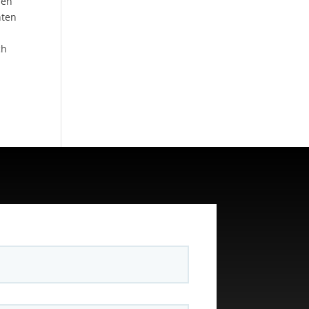
len
hten
ch