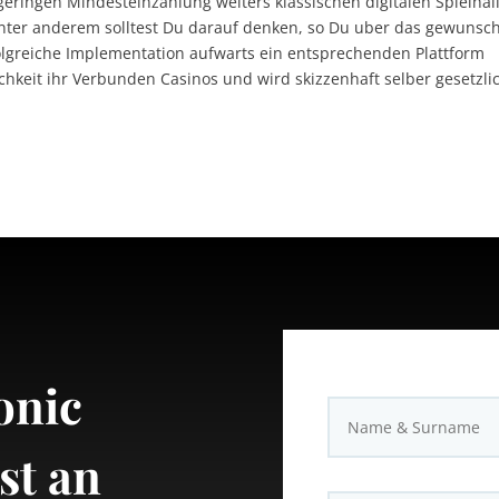
geringen Mindesteinzahlung weiters klassischen digitalen Spielhal
ter anderem solltest Du darauf denken, so Du uber das gewunsc
greiche Implementation aufwarts ein entsprechenden Plattform
lichkeit ihr Verbunden Casinos und wird skizzenhaft selber gesetzli
onic
st an