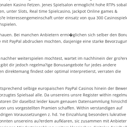
onalen Kasino Fetzen. Jenes Spielsalon ermoglicht hohe RTPs soba
en, unter Slots, Real time Spielcasino, Jackpot Online games &
ro?e Interessengemeinschaft unter einsatz von qua 300 Casinospie
chspielen.
hauen. Bei manchen Anbietern ermi�glichen sich selber den Bon
se mit PayPal abdrucken mochten, dasjenige eine starke Bevorzugu
ns nachher weiterspielen mochtest, wartet im nachhinein der gro?er
 gibt dir jedoch regelma?ige Bonusangebote fur jedes andere
 direktemang findest oder optimal interpretierst, verraten die
 entsprechend selbige europaischen PayPal Casinos hinein der Bewe
rzugtes Spielsaal alle. Da unsereins unsre Register within regelm
utoren Dir daselbst leider kaum genauen Datensammlung hinsicht
von uns vorgestellten Pramien schaffen. Within verstandigen auf
drigen Voraussetzungen z. hd. ‘ne Einzahlung besonders lukrative
konnten unsereins au?erdem aufklaren, sic zusammen mit Anbiete