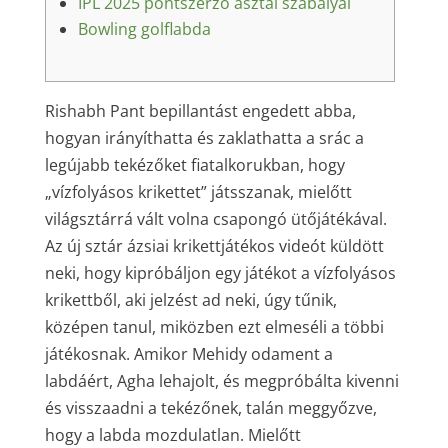
IPL 2025 pontszerző asztal szabályai
Bowling golflabda
Rishabh Pant bepillantást engedett abba,
hogyan irányíthatta és zaklathatta a srác a
legújabb tekézőket fiatalkorukban, hogy
„vízfolyásos krikettet” játsszanak, mielőtt
világsztárrá vált volna csapongó ütőjátékával.
Az új sztár ázsiai krikettjátékos videót küldött
neki, hogy kipróbáljon egy játékot a vízfolyásos
krikettből, aki jelzést ad neki, úgy tűnik,
középen tanul, miközben ezt elmeséli a többi
játékosnak.
Amikor Mehidy odament a
labdáért, Agha lehajolt, és megpróbálta kivenni
és visszaadni a tekézőnek, talán meggyőzve,
hogy a labda mozdulatlan. Mielőtt