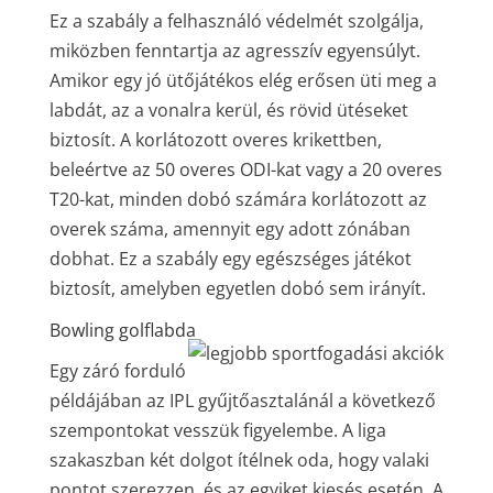
Ez a szabály a felhasználó védelmét szolgálja,
miközben fenntartja az agresszív egyensúlyt.
Amikor egy jó ütőjátékos elég erősen üti meg a
labdát, az a vonalra kerül, és rövid ütéseket
biztosít. A korlátozott overes krikettben,
beleértve az 50 overes ODI-kat vagy a 20 overes
T20-kat, minden dobó számára korlátozott az
overek száma, amennyit egy adott zónában
dobhat. Ez a szabály egy egészséges játékot
biztosít, amelyben egyetlen dobó sem irányít.
Bowling golflabda
Egy záró forduló
példájában az IPL gyűjtőasztalánál a következő
szempontokat vesszük figyelembe. A liga
szakaszban két dolgot ítélnek oda, hogy valaki
pontot szerezzen, és az egyiket kiesés esetén. A