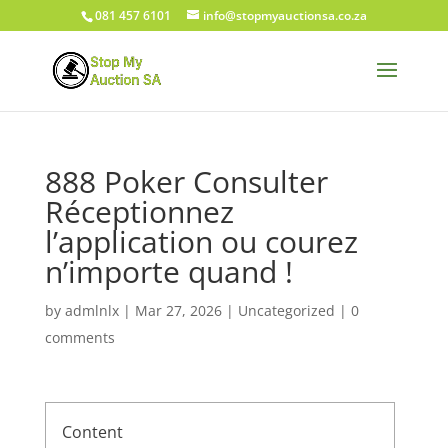
081 457 6101
info@stopmyauctionsa.co.za
888 Poker Consulter
Réceptionnez
l’application ou courez
n’importe quand !
by
admlnlx
|
Mar 27, 2026
|
Uncategorized
|
0
comments
Content