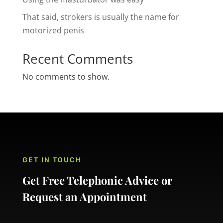
That said, strokers is usually the name for
motorized penis
Recent Comments
No comments to show.
GET IN TOUCH
Get Free Telephonic Advice or
Request an Appointment