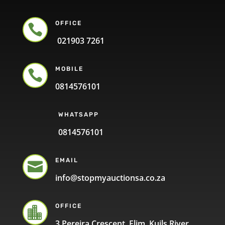
OFFICE

021903 7261
MOBILE

0814576101
WHATSAPP
0814576101
EMAIL

info@stopmyauctionsa.co.za
OFFICE

3 Pereira Crescent, Elim, Kuils River,