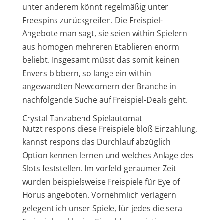
unter anderem könnt regelmäßig unter
Freespins zurückgreifen.
Die Freispiel-
Angebote man sagt, sie seien within Spielern
aus homogen mehreren Etablieren enorm
beliebt. Insgesamt müsst das somit keinen
Envers bibbern, so lange ein within
angewandten Newcomern der Branche in
nachfolgende Suche auf Freispiel-Deals geht.
Crystal Tanzabend Spielautomat
Nutzt respons diese Freispiele bloß Einzahlung,
kannst respons das Durchlauf abzüglich
Option kennen lernen und welches Anlage des
Slots feststellen. Im vorfeld geraumer Zeit
wurden beispielsweise Freispiele für Eye of
Horus angeboten. Vornehmlich verlagern
gelegentlich unser Spiele, für jedes die sera