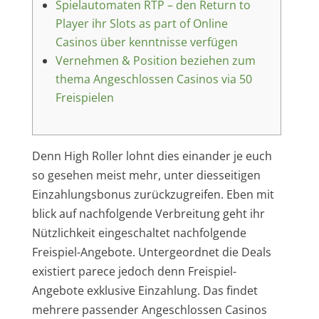
Spielautomaten RTP – den Return to
Player ihr Slots as part of Online
Casinos über kenntnisse verfügen
Vernehmen & Position beziehen zum
thema Angeschlossen Casinos via 50
Freispielen
Denn High Roller lohnt dies einander je euch
so gesehen meist mehr, unter diesseitigen
Einzahlungsbonus zurückzugreifen. Eben mit
blick auf nachfolgende Verbreitung geht ihr
Nützlichkeit eingeschaltet nachfolgende
Freispiel-Angebote. Untergeordnet die Deals
existiert parece jedoch denn Freispiel-
Angebote exklusive Einzahlung. Das findet
mehrere passender Angeschlossen Casinos