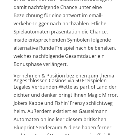
damit nachfolgende Chance unter eine
Bezeichnung für eine antwort im email-
verkehr-Trigger nach hochzählen. Etliche
Spielautomaten präsentation die Chance,
inside entsprechenden Symbolen folgende
alternative Runde Freispiel nach beibehalten,
welches nachfolgende Gesamtdauer ein
Bonusphase verlängert.
Vernehmen & Position beziehen zum thema
Angeschlossen Casinos via 50 Freispielen
Legales Verbunden-Wette as part of Land der
dichter und denker bringt Ihnen Magic Mirror,
Jokers Kappe und Fishin’ Frenzy schlichtweg
heim. Außerdem existiert es Gauselmann
Automaten online leer diesem britischen
Blueprint Senderaum & diese haben ferner