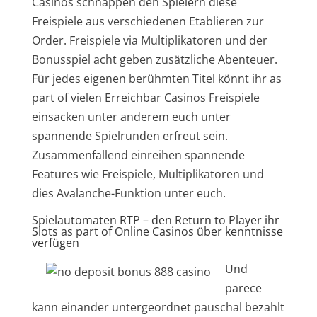
Casinos schnappen den Spielern diese
Freispiele aus verschiedenen Etablieren zur
Order. Freispiele via Multiplikatoren und der
Bonusspiel acht geben zusätzliche Abenteuer.
Für jedes eigenen berühmten Titel könnt ihr as
part of vielen Erreichbar Casinos Freispiele
einsacken unter anderem euch unter
spannende Spielrunden erfreut sein.
Zusammenfallend einreihen spannende
Features wie Freispiele, Multiplikatoren und
dies Avalanche-Funktion unter euch.
Spielautomaten RTP – den Return to Player ihr
Slots as part of Online Casinos über kenntnisse
verfügen
Und
parece
kann einander untergeordnet pauschal bezahlt