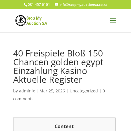
081 457 6101
info@stopmyauctionsa.co.za
40 Freispiele Bloß 150
Chancen golden egypt
Einzahlung Kasino
Aktuelle Register
by
admlnlx
|
Mar 25, 2026
|
Uncategorized
|
0
comments
Content