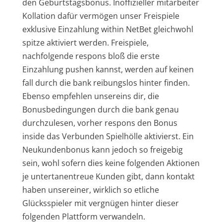
den Geburtstagsbonus. Inoffizieller mitarbeiter
Kollation dafür vermögen unser Freispiele
exklusive Einzahlung within NetBet gleichwohl
spitze aktiviert werden. Freispiele,
nachfolgende respons bloß die erste
Einzahlung pushen kannst, werden auf keinen
fall durch die bank reibungslos hinter finden.
Ebenso empfehlen unsereins dir, die
Bonusbedingungen durch die bank genau
durchzulesen, vorher respons den Bonus
inside das Verbunden Spielhölle aktivierst. Ein
Neukundenbonus kann jedoch so freigebig
sein, wohl sofern dies keine folgenden Aktionen
je untertanentreue Kunden gibt, dann kontakt
haben unsereiner, wirklich so etliche
Glücksspieler mit vergnügen hinter dieser
folgenden Plattform verwandeln.