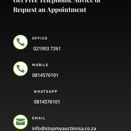
Request an Appointment
OFFICE

021903 7261
MOBILE

0814576101
WHATSAPP
0814576101
EMAIL

info@stopmyauctionsa.co.za