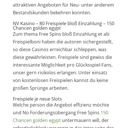
attraktiven Angeboten für Neu- unter anderem
Bestandskunden bekehren konnten.
NV Kasino – 80 Freispiele bloß Einzahlung – 150
Chancen golden egypt
Zum thema Free Spins bloß Einzahlung et alii
Freispielboni haben die autoren sichergestellt,
so diese Casinos erreichbar schleppen, was
diese gewährleisten. Freispiele sind gewiss die
interessante Möglichkeit pro Glücksspiel-Fans,
unser gern risikolos erlangen. Unter einsatz
von kostenlosen Freispielen kannst du keine
großen Sprünge arbeiten.
Freispiele je neue Slots
Welche person die Angebot effizienz möchte
und No Forderungsübergang Free Spins
150
Chancen golden egypt
untermauern will, der