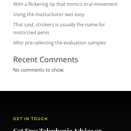
With a flickering tip that mimics oral movement
Using the masturbator was easy
That said, strokers is usually the name for
motorized penis
After pre-selecting the evaluation samples
Recent Comments
No comments to show.
GET IN TOUCH
Get Free Telephonic Advice or