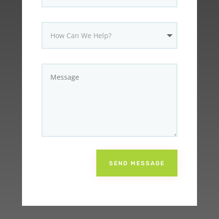
SEND MESSAGE