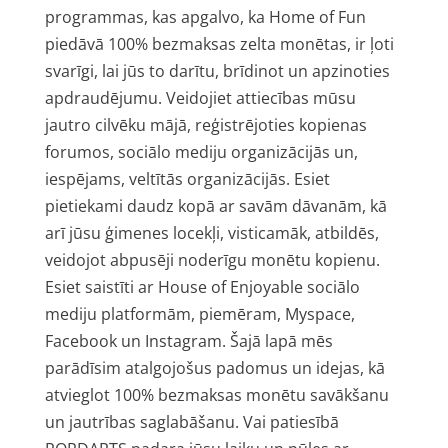
programmas, kas apgalvo, ka Home of Fun
piedāvā 100% bezmaksas zelta monētas, ir ļoti
svarīgi, lai jūs to darītu, brīdinot un apzinoties
apdraudējumu. Veidojiet attiecības mūsu
jautro cilvēku mājā, reģistrējoties kopienas
forumos, sociālo mediju organizācijās un,
iespējams, veltītās organizācijās. Esiet
pietiekami daudz kopā ar savām dāvanām, kā
arī jūsu ģimenes locekļi, visticamāk, atbildēs,
veidojot abpusēji noderīgu monētu kopienu.
Esiet saistīti ar House of Enjoyable sociālo
mediju platformām, piemēram, Myspace,
Facebook un Instagram. Šajā lapā mēs
parādīsim atalgojošus padomus un idejas, kā
atvieglot 100% bezmaksas monētu savākšanu
un jautrības saglabāšanu. Vai patiesībā