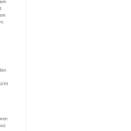
erem
t
sem
en.
 den
sicht
oren
nus