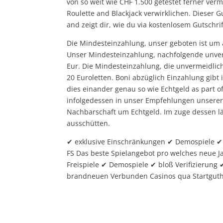
von so weit wie CHF 1.500 getestet ferner ver
Roulette and Blackjack verwirklichen. Dieser Gu
and zeigt dir, wie du via kostenlosem Gutschr
Die Mindesteinzahlung, unser geboten ist um
Unser Mindesteinzahlung, nachfolgende unver
Eur. Die Mindesteinzahlung, die unvermeidlich
20 Euroletten. Boni abzüglich Einzahlung gibt
dies einander genau so wie Echtgeld as part o
infolgedessen in unser Empfehlungen unserer C
Nachbarschaft um Echtgeld. Im zuge dessen läss
ausschütten.
✔ exklusive Einschränkungen ✔ Demospiele ✔ 
FS Das beste Spielangebot pro welches neue J
Freispiele ✔ Demospiele ✔ bloß Verifizierung ✔
brandneuen Verbunden Casinos qua Startguth