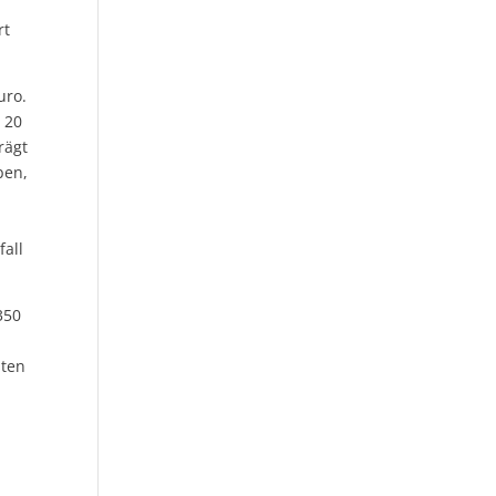
rt
uro.
 20
rägt
ben,
fall
350
sten