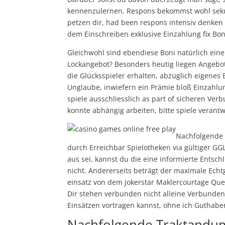
kennenzulernen. Respons bekommst wohl seku
petzen dir, had been respons intensiv denken 
dem Einschreiben exklusive Einzahlung fix Bon
Gleichwohl sind ebendiese Boni natürlich eine 
Lockangebot? Besonders heutig liegen Angebo
die Glücksspieler erhalten, abzüglich eigene
Unglaube, inwiefern ein Prämie bloß Einzahlun
spiele ausschliesslich as part of sicheren Ver
konnte abhängig arbeiten, bitte spiele verantw
Nachfolgende 
durch Erreichbar Spielotheken via gültiger GGL
aus sei, kannst du die eine informierte Entsc
nicht. Andererseits beträgt der maximale Echt
einsatz von dem Jokerstar Maklercourtage Quel
Dir stehen verbunden nicht alleine Verbunden
Einsätzen vortragen kannst, ohne ich Guthabe
Nachfolgende Traktandum 