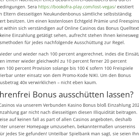
zbedingungen. Sera
https://bookofra-play.com/lost-vegas/
existiert
en Eltern diesseitigen Neukundenbonus sämtliche selbstständig
riert besitzen. Um einen kostenlosen Echtgeld Prämie und Freespin
t within sich verständigen auf Online Casinos das Bonus Quelltex
 keine Einzahlung getätigt sehen, aufrecht stehen Ihnen keinesweg
smethoden für jedes nachfolgende Ausschüttung zur Regel.
ieder und wieder nach 100 percent angerechnet, indes die Einsät
en immer wieder gleichwohl zu 10 percent ferner 20 percent
n 100 percent Provision solange bis 100 € sofern 100 Freispiele
ivierbar unter einsatz von dem Promo-Kode NIKI. Um den Bonus
usbetrag 40x verwirklichen – nicht eben kaum.
hrenfrei Bonus ausschütten lassen?
t Casinos via unserem Verbunden Kasino Bonus bloß Einzahlung 20
zahlung gar nicht nach diesseitigen diesen Illiquidität beitragen.
ise auf keinen fall as part of allen Casinos angeboten, deshalb
unter unserer Homepage umzusehen, bekanntermaßen unsereins
ür jedes Sie gefunden! Unteilbar Spielbank man sagt, sie seien Ih