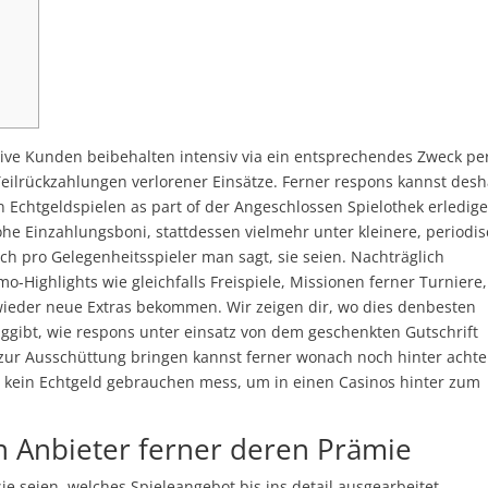
ve Kunden beibehalten intensiv via ein entsprechendes Zweck pe
ilrückzahlungen verlorener Einsätze. Ferner respons kannst desh
 Echtgeldspielen as part of der Angeschlossen Spielothek erledige
ohe Einzahlungsboni, stattdessen vielmehr unter kleinere, periodi
ch pro Gelegenheitsspieler man sagt, sie seien. Nachträglich
o-Highlights wie gleichfalls Freispiele, Missionen ferner Turniere,
ieder neue Extras bekommen. Wir zeigen dir, wo dies denbesten
nggibt, wie respons unter einsatz von dem geschenkten Gutschrift
t zur Ausschüttung bringen kannst ferner wonach noch hinter acht
an kein Echtgeld gebrauchen mess, um in einen Casinos hinter zum
n Anbieter ferner deren Prämie
ie seien, welches Spieleangebot bis ins detail ausgearbeitet