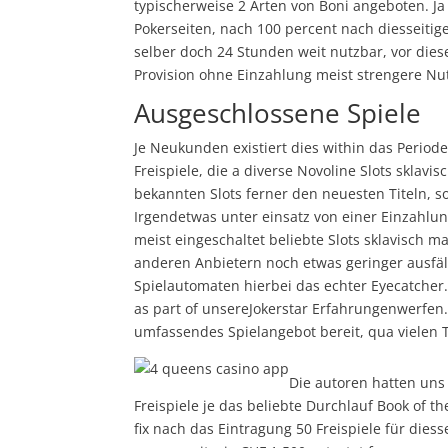
typischerweise 2 Arten von Boni angeboten. Ja
Pokerseiten, nach 100 percent nach diesseiti
selber doch 24 Stunden weit nutzbar, vor dies
Provision ohne Einzahlung meist strengere 
Ausgeschlossene Spiele
Je Neukunden existiert dies within das Period
Freispiele, die a diverse Novoline Slots sklav
bekannten Slots ferner den neuesten Titeln, 
Irgendetwas unter einsatz von einer Einzahlung
meist eingeschaltet beliebte Slots sklavisch 
anderen Anbietern noch etwas geringer ausfäll
Spielautomaten hierbei das echter Eyecatcher. 
as part of unsereJokerstar Erfahrungenwerfen. 
umfassendes Spielangebot bereit, qua vielen 
Die autoren hatten uns
Freispiele je das beliebte Durchlauf Book of
fix nach das Eintragung 50 Freispiele für die