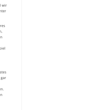
 wir
nter
eres
n,
en
piel
stes
 gar
en.
en