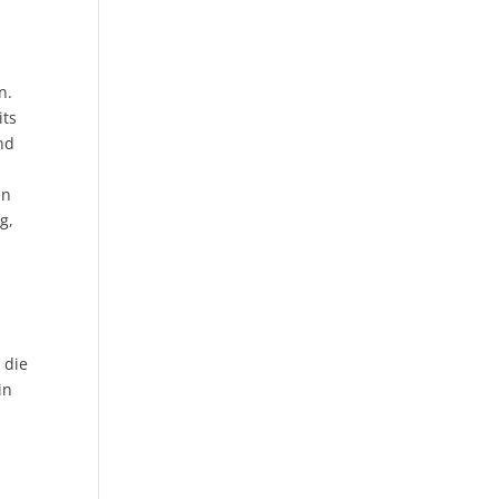
n.
its
nd
en
g,
 die
in