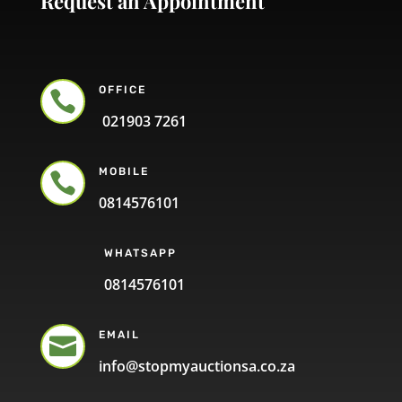
Request an Appointment
OFFICE

021903 7261
MOBILE

0814576101
WHATSAPP
0814576101
EMAIL

info@stopmyauctionsa.co.za