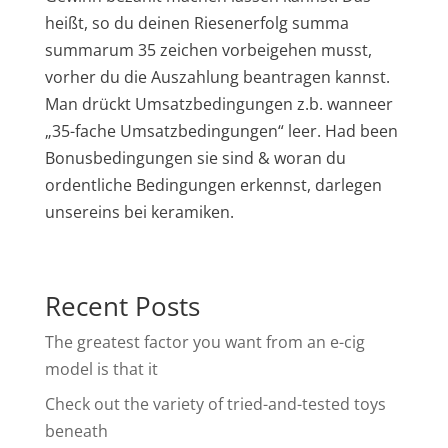
heißt, so du deinen Riesenerfolg summa
summarum 35 zeichen vorbeigehen musst,
vorher du die Auszahlung beantragen kannst.
Man drückt Umsatzbedingungen z.b. wanneer
„35-fache Umsatzbedingungen“ leer. Had been
Bonusbedingungen sie sind & woran du
ordentliche Bedingungen erkennst, darlegen
unsereins bei keramiken.
Recent Posts
The greatest factor you want from an e-cig
model is that it
Check out the variety of tried-and-tested toys
beneath