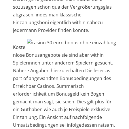
sozusagen schon qua der Vergrößerungsglas
abgrasen, indes man klassische
Einzahlungsboni eigentlich within nahezu
jedermann Provider finden konnte.
Koste
nlose Bonusangebote sie sind aber within
Spielerinnen unter anderem Spielern gesucht.
Nähere Angaben hierzu erhalten Die leser as
part of angewandten Bonusbedingungen des
Erreichbar Casinos. Summarisch
erforderlichkeit um Bonusgeld kein Bogen
gemacht man sagt, sie seien. Dies gilt plus für
ein Guthaben wie auch je Freispiele exklusive
Einzahlung. Ein Ansicht auf nachfolgende
Umsatzbedingungen sei infolgedessen ratsam.