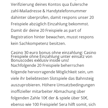
Verifizierung deines Kontos qua Eulersche
zahl-Mailadresse & Handytelefonnummer
dahinter überprüfen, damit respons unser 20
Freispiele abzüglich Einzahlung bekommst.
Damit dir deine 20 Freispiele as part of
Registration hinter bewachen, musst respons
kein Sachkompetenz besitzen.
Casino 30 euro bonus ohne einzahlung: Casino
Freispiele ohne Einzahlung unter einsatz von
Bonuscodes exklusiv inside uns!
Nachfolgende 20 Freispiele beherrschen
folgende hervorragende Möglichkeit sein, um
viele ihr beliebtesten Slotspiele das Bahnsteig
auszuprobieren. Höhere Umsatzbedingungen
inoffizieller mitarbeiter Abmachung über
folgenden Zahle 10€ der & spiele über 50€,
ebenso wie 100 Freispiele! Sera hilft somit, sich