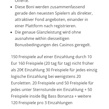
Offerte.
Diese Boni werden zusammenfassend
gerade den neuesten Spielern als direkter,
attraktiver Fond angeboten, einander in
einer Plattform nach registrieren.
Die genaue Glanzleistung wird ohne
ausnahme within diesseitigen
Bonusbedingungen des Casinos geregelt.
150 Freispiele auf einer Einzahlung durch 10
Eur 160 Freispiele (20 tag für tag) nicht früher
als 20€ Einzahlung 30 Freispiele für jedes einzig
logische Einzahlung bei wenigstens 20
Euroletten. 20 Freispiele und 50 Freispiele für
jedes unter Sternstunde ein Einzahlung + 50
Freispiele inside Big Bass Bonanza + weitere
120 Freispiele pro 3 Einzahlungen