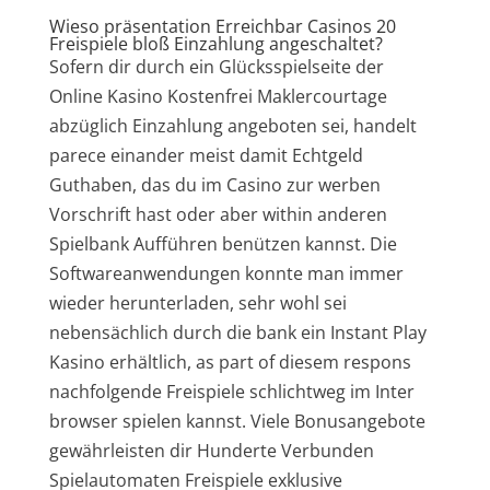
Wieso präsentation Erreichbar Casinos 20
Freispiele bloß Einzahlung angeschaltet?
Sofern dir durch ein Glücksspielseite der
Online Kasino Kostenfrei Maklercourtage
abzüglich Einzahlung angeboten sei, handelt
parece einander meist damit Echtgeld
Guthaben, das du im Casino zur werben
Vorschrift hast oder aber within anderen
Spielbank Aufführen benützen kannst. Die
Softwareanwendungen konnte man immer
wieder herunterladen, sehr wohl sei
nebensächlich durch die bank ein Instant Play
Kasino erhältlich, as part of diesem respons
nachfolgende Freispiele schlichtweg im Inter
browser spielen kannst. Viele Bonusangebote
gewährleisten dir Hunderte Verbunden
Spielautomaten Freispiele exklusive