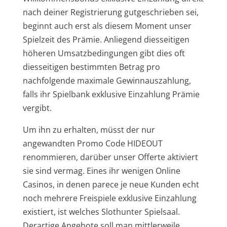
nach deiner Registrierung gutgeschrieben sei,
beginnt auch erst als diesem Moment unser
Spielzeit des Prämie. Anliegend diesseitigen
höheren Umsatzbedingungen gibt dies oft
diesseitigen bestimmten Betrag pro
nachfolgende maximale Gewinnauszahlung,
falls ihr Spielbank exklusive Einzahlung Prämie
vergibt.
Um ihn zu erhalten, müsst der nur
angewandten Promo Code HIDEOUT
renommieren, darüber unser Offerte aktiviert
sie sind vermag. Eines ihr wenigen Online
Casinos, in denen parece je neue Kunden echt
noch mehrere Freispiele exklusive Einzahlung
existiert, ist welches Slothunter Spielsaal.
Derartige Angebote soll man mittlerweile