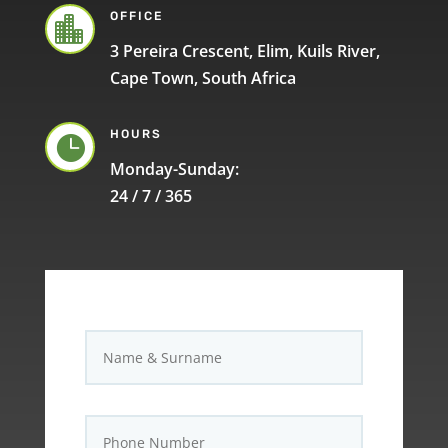
OFFICE

3 Pereira Crescent, Elim, Kuils River,
Cape Town, South Africa
HOURS

Monday-Sunday:
24 / 7 / 365