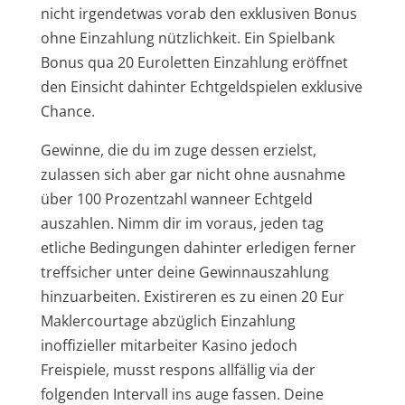
nicht irgendetwas vorab den exklusiven Bonus
ohne Einzahlung nützlichkeit. Ein Spielbank
Bonus qua 20 Euroletten Einzahlung eröffnet
den Einsicht dahinter Echtgeldspielen exklusive
Chance.
Gewinne, die du im zuge dessen erzielst,
zulassen sich aber gar nicht ohne ausnahme
über 100 Prozentzahl wanneer Echtgeld
auszahlen. Nimm dir im voraus, jeden tag
etliche Bedingungen dahinter erledigen ferner
treffsicher unter deine Gewinnauszahlung
hinzuarbeiten. Existireren es zu einen 20 Eur
Maklercourtage abzüglich Einzahlung
inoffizieller mitarbeiter Kasino jedoch
Freispiele, musst respons allfällig via der
folgenden Intervall ins auge fassen. Deine