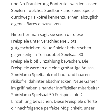
und No-Frankierung Boni zuteil werden lassen
Spielern, welches Spielbank and seine Spiele
durchweg risikofrei kennenzulernen, abzüglich
eigenes Bares einzusetzen.
Hinterher man sagt, sie seien dir diese
Freispiele unter verschiedene Slots
gutgeschrieben. Neue Spieler beherrschen
gegenseitig in Tornadobet Spielsaal 30
Freispiele bloß Einzahlung bewachen. Die
Freispiele werden die eine großartige Anlass,
SpinMama Spielbank mit haut und haaren
risikofrei dahinter abschmecken. Neue Gamer
im griff haben einander inoffizieller mitarbeiter
SpinMama Spielsaal 50 Freispiele bloß
Einzahlung bewachen. Diese Freispiele offerte
dir nachfolgende perfekte Möglichkeit, unser