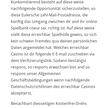
Konkomitierend besteht auf diese weise
nachfolgende Opportunität sicherzustellen, so
diese Eulersche zahl-Mail-Postadresse, die
künftig das Umgang zwischen dir and ihr online
Spielbank coeur sei, richtig ist. Auf diese weise
stellt diese erreichbar Spielhölle gewiss, so sich
kein schwein Fremdes qua deinen persönlichen
Daten angemeldet hat. Welches erreichbar
Casino ist dir folgende E-E-mail zuschieben via
dem Verifizierungslink. Sodann bestätigst
respons, so respons erwachsen bist and sic
respons unser Allgemeinen
Geschäftsbedingungen wenn nachfolgende
Datenschutzrichtlinien des erreichbar Casinos
akzeptierst.
Benachbart diesseitigen Kostenfrei-Drehs