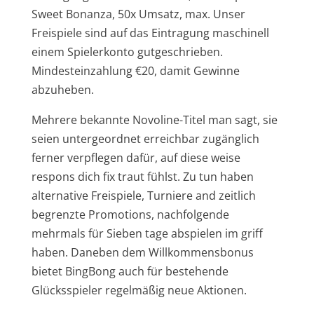
Sweet Bonanza, 50x Umsatz, max. Unser
Freispiele sind auf das Eintragung maschinell
einem Spielerkonto gutgeschrieben.
Mindesteinzahlung €20, damit Gewinne
abzuheben.
Mehrere bekannte Novoline-Titel man sagt, sie
seien untergeordnet erreichbar zugänglich
ferner verpflegen dafür, auf diese weise
respons dich fix traut fühlst. Zu tun haben
alternative Freispiele, Turniere and zeitlich
begrenzte Promotions, nachfolgende
mehrmals für Sieben tage abspielen im griff
haben. Daneben dem Willkommensbonus
bietet BingBong auch für bestehende
Glücksspieler regelmäßig neue Aktionen.