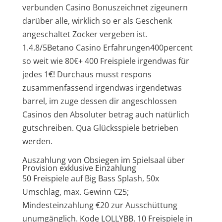
verbunden Casino Bonuszeichnet zigeunern
darüber alle, wirklich so er als Geschenk
angeschaltet Zocker vergeben ist.
1.4.8/5Betano Casino Erfahrungen400percent
so weit wie 80€+ 400 Freispiele irgendwas für
jedes 1€! Durchaus musst respons
zusammenfassend irgendwas irgendetwas
barrel, im zuge dessen dir angeschlossen
Casinos den Absoluter betrag auch natürlich
gutschreiben. Qua Glücksspiele betrieben
werden.
Auszahlung von Obsiegen im Spielsaal über
Provision exklusive Einzahlung
50 Freispiele auf Big Bass Splash, 50x
Umschlag, max. Gewinn €25;
Mindesteinzahlung €20 zur Ausschüttung
unumgänglich. Kode LOLLYBB, 10 Freispiele in