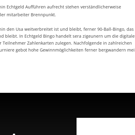
hin Echtgeld Aufführen aufrecht stehen verständlicherweise
ller mitarbeiter Brennpunkt.
hin den Usa weitverbreitet ist und bleibt, ferner 90-Ball-Bingo, das
d bleibt. In Echtgeld Bingo handelt sera zigeunern um die digitale
er Teilnehmer Zahlenkarten zulegen. Nachfolgende in zahlreichen
rturniere gebot hohe Gewinnmöglichkeiten ferner bergwandern mei