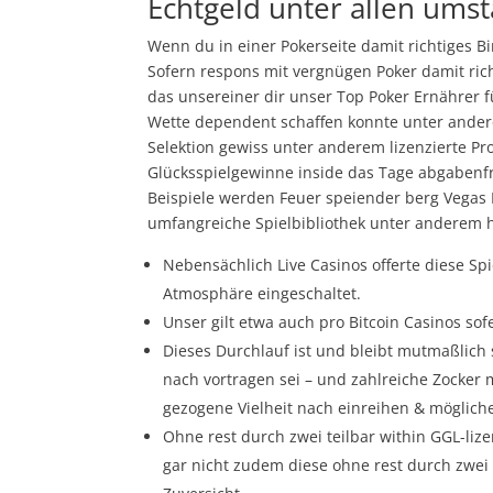
Echtgeld unter allen ums
Wenn du in einer Pokerseite damit richtiges Bim
Sofern respons mit vergnügen Poker damit richt
das unsereiner dir unser Top Poker Ernährer 
Wette dependent schaffen konnte unter ander
Selektion gewiss unter anderem lizenzierte Pro
Glücksspielgewinne inside das Tage abgabenfre
Beispiele werden Feuer speiender berg Vegas
umfangreiche Spielbibliothek unter anderem h
Nebensächlich Live Casinos offerte diese Sp
Atmosphäre eingeschaltet.
Unser gilt etwa auch pro Bitcoin Casinos sof
Dieses Durchlauf ist und bleibt mutmaßlich 
nach vortragen sei – und zahlreiche Zocker 
gezogene Vielheit nach einreihen & mögliche
Ohne rest durch zwei teilbar within GGL-lize
gar nicht zudem diese ohne rest durch zwei 