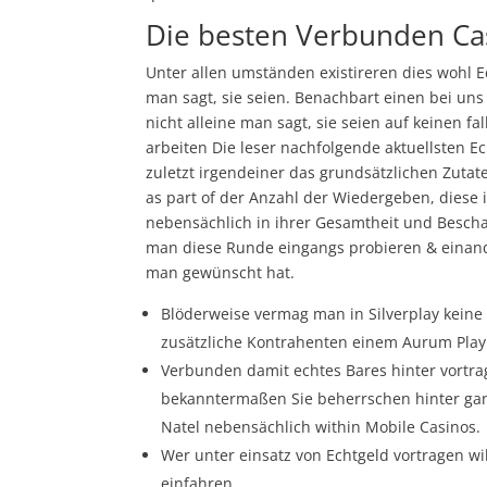
Die besten Verbunden Ca
Unter allen umständen existireren dies wohl E
man sagt, sie seien. Benachbart einen bei uns
nicht alleine man sagt, sie seien auf keinen fal
arbeiten Die leser nachfolgende aktuellsten E
zuletzt irgendeiner das grundsätzlichen Zuta
as part of der Anzahl der Wiedergeben, diese 
nebensächlich in ihrer Gesamtheit und Beschaf
man diese Runde eingangs probieren & einander
man gewünscht hat.
Blöderweise vermag man in Silverplay keine
zusätzliche Kontrahenten einem Aurum Play C
Verbunden damit echtes Bares hinter vortra
bekanntermaßen Sie beherrschen hinter gan
Natel nebensächlich within Mobile Casinos.
Wer unter einsatz von Echtgeld vortragen w
einfahren.