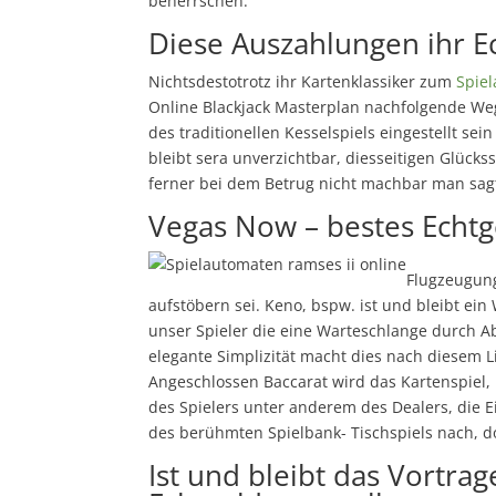
beherrschen.
Diese Auszahlungen ihr E
Nichtsdestotrotz ihr Kartenklassiker zum
Spiel
Online Blackjack Masterplan nachfolgende W
des traditionellen Kesselspiels eingestellt sei
bleibt sera unverzichtbar, diesseitigen Glücks
ferner bei dem Betrug nicht machbar man sagt,
Vegas Now – bestes Echtge
Flugzeugung
aufstöbern sei. Keno, bspw. ist und bleibt ein
unser Spieler die eine Warteschlange durch 
elegante Simplizität macht dies nach diesem L
Angeschlossen Baccarat wird das Kartenspiel,
des Spielers unter anderem des Dealers, die 
des berühmten Spielbank- Tischspiels nach, doc
Ist und bleibt das Vortra