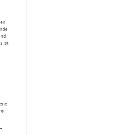
ten
unde
 und
s ist
jene
ung
r