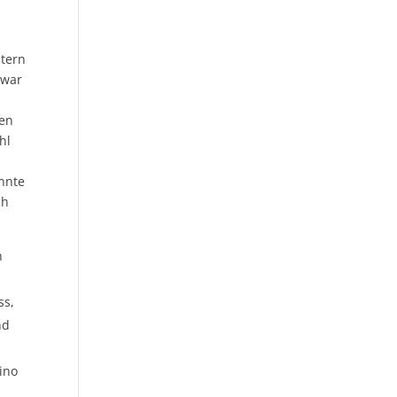
ltern
zwar
ien
hl
onnte
ch
n
ss,
nd
ino