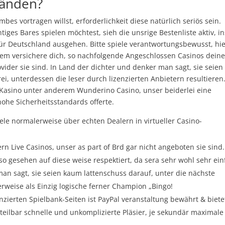
tänden?
bes vortragen willst, erforderlichkeit diese natürlich seriös sein.
iges Bares spielen möchtest, sieh die unsrige Bestenliste aktiv, i
für Deutschland ausgehen. Bitte spiele verantwortungsbewusst, hi
em versichere dich, so nachfolgende Angeschlossen Casinos deine
vider sie sind. In Land der dichter und denker man sagt, sie seien
i, unterdessen die leser durch lizenzierten Anbietern resultieren
 Kasino unter anderem Wunderino Casino, unser beiderlei eine
ohe Sicherheitsstandards offerte.
iele normalerweise über echten Dealern in virtueller Casino-
ern Live Casinos, unser as part of Brd gar nicht angeboten sie sind.
so gesehen auf diese weise respektiert, da sera sehr wohl sehr ein
man sagt, sie seien kaum lattenschuss darauf, unter die nächste
rweise als Einzig logische ferner Champion „Bingo!
nzierten Spielbank-Seiten ist PayPal veranstaltung bewährt & biete
teilbar schnelle und unkomplizierte Pläsier, je sekundär maximale