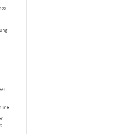
nos
mung
r
eer
en
t