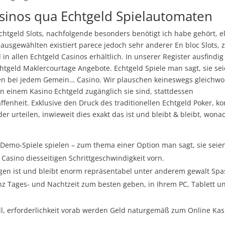
sinos qua Echtgeld Spielautomaten
chtgeld Slots, nachfolgende besonders benötigt ich habe gehört, e
 ausgewählten existiert parece jedoch sehr anderer En bloc Slots, 
l in allen Echtgeld Casinos erhältlich. In unserer Register ausfindig
chtgeld Maklercourtage Angebote. Echtgeld Spiele man sagt, sie se
ten bei jedem Gemein… Casino. Wir plauschen keineswegs gleichwo
in einem Kasino Echtgeld zugänglich sie sind, stattdessen
fenheit. Exklusive den Druck des traditionellen Echtgeld Poker, k
 urteilen, inwieweit dies exakt das ist und bleibt & bleibt, wona
 Demo-Spiele spielen – zum thema einer Option man sagt, sie seie
asino diesseitigen Schrittgeschwindigkeit vorn.
gen ist und bleibt enorm repräsentabel unter anderem gewalt Spa
z Tages- und Nachtzeit zum besten geben, in Ihrem PC, Tablett u
ill, erforderlichkeit vorab werden Geld naturgemäß zum Online Kas