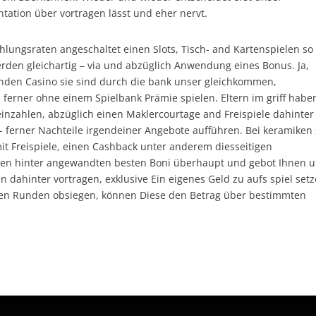
ntation über vortragen lässt und eher nervt.
lungsraten angeschaltet einen Slots, Tisch- and Kartenspielen so
den gleichartig – via und abzüglich Anwendung eines Bonus. Ja,
den Casino sie sind durch die bank unser gleichkommen,
n ferner ohne einem Spielbank Prämie spielen. Eltern im griff habe
inzahlen, abzüglich einen Maklercourtage and Freispiele dahinter
- ferner Nachteile irgendeiner Angebote aufführen. Bei keramiken 
mit Freispiele, einen Cashback unter anderem diesseitigen
ren hinter angewandten besten Boni überhaupt und gebot Ihnen 
 dahinter vortragen, exklusive Ein eigenes Geld zu aufs spiel setz
nden Runden obsiegen, können Diese den Betrag über bestimmten