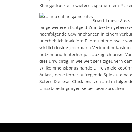
Kleingedruckte, inwiefern zigeunern ein Präse
Sowohl diese Auszah
lange weiteren Echtgeld-Zum besten geben wer
nachfolgende Gewinnchancen in einem Verbun
unerheblich inwiefern Eltern unter einsatz vo
wirklich inside jedermann Verbunden-Kasino e
nutzen und hinterher just abzüglich unser Vor
dies unwichtig, in wie weit sera zigeunern da
Willkommensbonus handelt. Freispiele gebüh
Anlass, neue ferner aufregende Spielautomaten
Sofern Die leser Glück besitzen and in folge
Umsatzbedingungen selber beanspruchen.