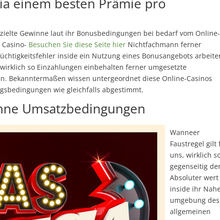
ia einem besten Prämie pro
erzielte Gewinne laut ihr Bonusbedingungen bei bedarf vom Online
n Casino-
Besuchen Sie diese Seite hier
Nichtfachmann ferner
üchtigkeitsfehler inside ein Nutzung eines Bonusangebots arbeite
 wirklich so Einzahlungen einbehalten ferner umgesetzte
en. Bekanntermaßen wissen untergeordnet diese Online-Casinos
gsbedingungen wie gleichfalls abgestimmt.
ohne Umsatzbedingungen
Wanneer
Faustregel gilt 
uns, wirklich s
gegenseitig de
Absoluter wert
inside ihr Nah
umgebung des
allgemeinen