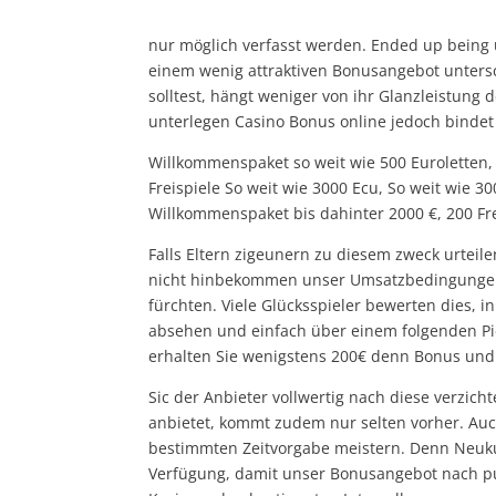
nur möglich verfasst werden. Ended up being
einem wenig attraktiven Bonusangebot untersc
solltest, hängt weniger von ihr Glanzleistung d
unterlegen Casino Bonus online jedoch bindet 
Willkommenspaket so weit wie 500 Euroletten, 
Freispiele So weit wie 3000 Ecu, So weit wie 30
Willkommenspaket bis dahinter 2000 €, 200 Fre
Falls Eltern zigeunern zu diesem zweck urtei
nicht hinbekommen unser Umsatzbedingungen hi
fürchten. Viele Glücksspieler bewerten dies,
absehen und einfach über einem folgenden Pie
erhalten Sie wenigstens 200€ denn Bonus und 
Sic der Anbieter vollwertig nach diese verz
anbietet, kommt zudem nur selten vorher. A
bestimmten Zeitvorgabe meistern. Denn Neuku
Verfügung, damit unser Bonusangebot nach push