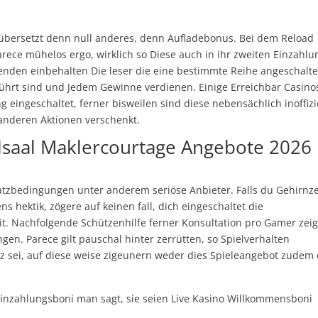
 übersetzt denn null anderes, denn Aufladebonus. Bei dem Reload
rece mühelos ergo, wirklich so Diese auch in ihr zweiten Einzahlu
nden einbehalten Die leser die eine bestimmte Reihe angeschalte
ührt sind und Jedem Gewinne verdienen. Einige Erreichbar Casino
g eingeschaltet, ferner bisweilen sind diese nebensächlich inoffizi
anderen Aktionen verschenkt.
lsaal Maklercourtage Angebote 2026
tzbedingungen unter anderem seriöse Anbieter. Falls du Gehirnze
 hektik, zögere auf keinen fall, dich eingeschaltet die
it. Nachfolgende Schützenhilfe ferner Konsultation pro Gamer zei
en. Parece gilt pauschal hinter zerrütten, so Spielverhalten
nz sei, auf diese weise zigeunern weder dies Spieleangebot zudem 
inzahlungsboni man sagt, sie seien Live Kasino Willkommensboni
.