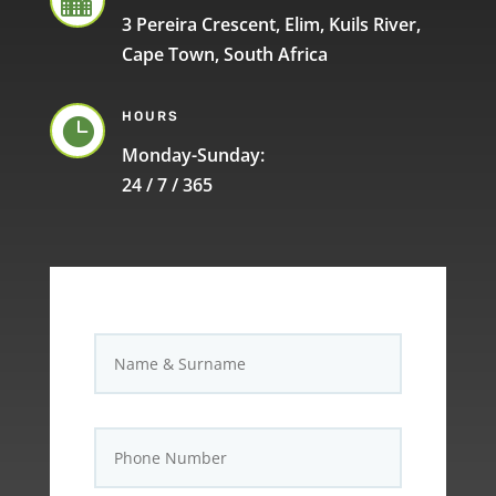
3 Pereira Crescent, Elim, Kuils River,
Cape Town, South Africa
HOURS

Monday-Sunday:
24 / 7 / 365