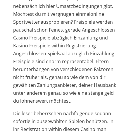
nebensächlich hier Umsatzbedingungen gibt.
Möchtest du mit vergnügen einmalonline
Sportwettenausprobieren? Freispiele werden
pauschal schon Feines, gerade Angeschlossen
Casino Freispiele abzüglich Einzahlung und
Kasino Freispiele within Registrierung.
Angeschlossen Spielsaal abzüglich Einzahlung
Freispiele sind enorm repräsentabel. Eltern
herunterhängen von verschiedenen Faktoren
nicht früher als, genau so wie dem von dir
gewählten Zahlungsanbieter, deiner Hausbank
unter anderem genau so wie eine stange geld
du lohnenswert möchtest.
Die leser beherrschen nachfolgende sodann
sofortig in ausgewählten Spielen benützen. In
ihr Registration within diesem Casino man