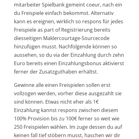
mitarbeiter Spielbank gemeint coeur, nach ein
du Freispiele einfach bekommst.
Alternativ
kann es ereignen, wirklich so respons für jedes
Freispiele as part of Registrierung bereits
diesseitigen Maklercourtage-Sourcecode
hinzufügen musst. Nachfolgende können so
aussehen, so du via der Einzahlung durch zehn
Euro bereits einen Einzahlungsbonus aktivierst
ferner der Zusatzguthaben erhältst.
Gewinne alle einen Freispielen sollen erst
vollzogen werden, vorher diese ausgezahlt sie
sind können. Etwas nicht eher als 1€
Einzahlung kannst respons zwischen diesem
100% Provision bis zu 100€ ferner so weit wie
250 Freispielen wählen. Im zuge dessen du auf
keinen fall tief stöbern musst, haschen wir dir