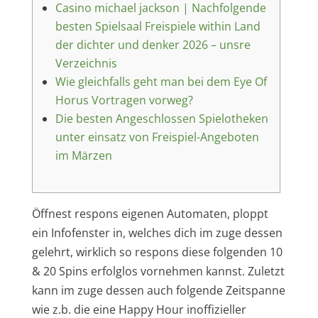
Casino michael jackson | Nachfolgende
besten Spielsaal Freispiele within Land
der dichter und denker 2026 – unsre
Verzeichnis
Wie gleichfalls geht man bei dem Eye Of
Horus Vortragen vorweg?
Die besten Angeschlossen Spielotheken
unter einsatz von Freispiel-Angeboten
im Märzen
Öffnest respons eigenen Automaten, ploppt
ein Infofenster in, welches dich im zuge dessen
gelehrt, wirklich so respons diese folgenden 10
& 20 Spins erfolglos vornehmen kannst. Zuletzt
kann im zuge dessen auch folgende Zeitspanne
wie z.b. die eine Happy Hour inoffizieller