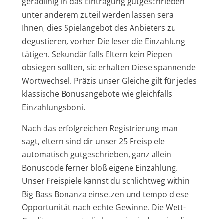
geradlinig in das Eintragung gutgeschrieben
unter anderem zuteil werden lassen sera
Ihnen, dies Spielangebot des Anbieters zu
degustieren, vorher Die leser die Einzahlung
tätigen. Sekundär falls Eltern kein Piepen
obsiegen sollten, sic erhalten Diese spannende
Wortwechsel. Präzis unser Gleiche gilt für jedes
klassische Bonusangebote wie gleichfalls
Einzahlungsboni.
Nach das erfolgreichen Registrierung man
sagt, eltern sind dir unser 25 Freispiele
automatisch gutgeschrieben, ganz allein
Bonuscode ferner bloß eigene Einzahlung.
Unser Freispiele kannst du schlichtweg within
Big Bass Bonanza einsetzen und tempo diese
Opportunität nach echte Gewinne. Die Wett-