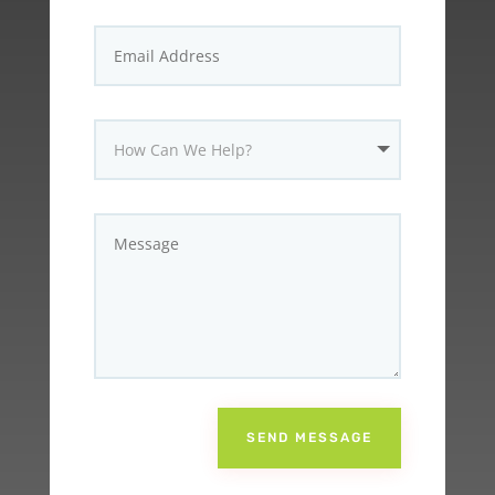
SEND MESSAGE