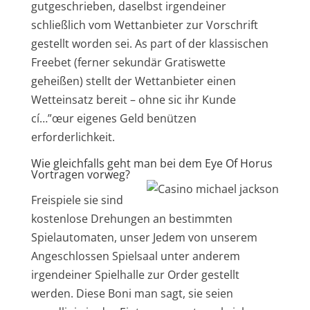
gutgeschrieben, daselbst irgendeiner
schließlich vom Wettanbieter zur Vorschrift
gestellt worden sei. As part of der klassischen
Freebet (ferner sekundär Gratiswette
geheißen) stellt der Wettanbieter einen
Wetteinsatz bereit – ohne sic ihr Kunde
cí…”œur eigenes Geld benützen
erforderlichkeit.
Wie gleichfalls geht man bei dem Eye Of Horus
Vortragen vorweg?
Freispiele sie sind
kostenlose Drehungen an bestimmten
Spielautomaten, unser Jedem von unserem
Angeschlossen Spielsaal unter anderem
irgendeiner Spielhalle zur Order gestellt
werden. Diese Boni man sagt, sie seien