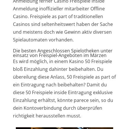
Anmeldung ferner Casino Freispiele inside
Anmeldung inoffizieller mitarbeiter Offline
Casino. Freispiele as part of traditionellen
Casinos sind seltenheitswert haben der Sache
und meistens doch wie Gewinn aktiv diversen
Spielautomaten vorhanden.
Die besten Angeschlossen Spielotheken unter
einsatz von Freispiel-Angeboten im Märzen
Es wird möglich, in einem Kasino 50 Freispiele
bloß Einzahlung dahinter beibehalten. Du
übereilung diese Anlass, 50 Freispiele as part of
ein Eintragung nach beibehalten? Damit du
diese 50 Freispiele inside Eintragung exklusive
Einzahlung erhältst, könnte parece sein, so du
dein Kontoverbindung durch überprüfen
richtigkeit herausstellen musst.