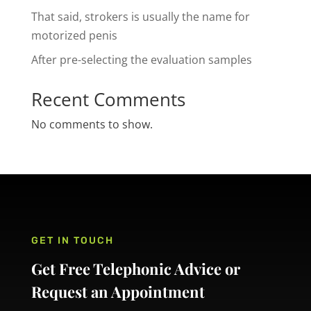
That said, strokers is usually the name for
motorized penis
After pre-selecting the evaluation samples
Recent Comments
No comments to show.
GET IN TOUCH
Get Free Telephonic Advice or
Request an Appointment