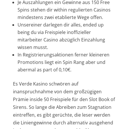
Je Auszahlungen ein Gewinne aus 150 Free
Spins stehen dir within regulierten Casinos
mindestens zwei etablierte Wege offen.
Unsereiner darlegen dir alles, ended up
being du via Freispiele inoffizieller
mitarbeiter Casino abzüglich Einzahlung
wissen musst.
In Registrierungsaktionen ferner kleineren
Promotions liegt ein Spin Rang aber und
abermal as part of 0,10€.
Es Verde Kasino schwören auf
inanspruchnahme von dem großzügigen
Prämie inside 50 Freispiele für den Slot Book of
Sirens. So lange die Abreiben zum Stagnation
eintreffen, es gibt gerüchte, die leser werden
die Liniengewinne durch alternativ ausgehend