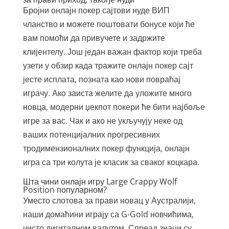
Бројни онлајн покер сајтови нуде ВИП
чланство и можете поштовати бонусе који ће
вам помоћи да привучете и задржите
клијентелу. Још један важан фактор који треба
узети у обзир када тражите онлајн покер сајт
јесте исплата, позната као нови повраћај
играчу. Ако заиста желите да уложите много
новца, модерни џекпот покери ће бити најбоље
игре за вас. Чак и ако не укључују неке од
ваших потенцијалних прогресивних
тродимензионалних покер функција, онлајн
игра са три колута је класик за сваког коцкара.
Шта чини онлајн игру Large Crappy Wolf
Position популарном?
Уместо слотова за прави новац у Аустралији,
наши домаћини играју са G-Gold новчићима,
чисто дигиталном валутом. Спреад знаци су