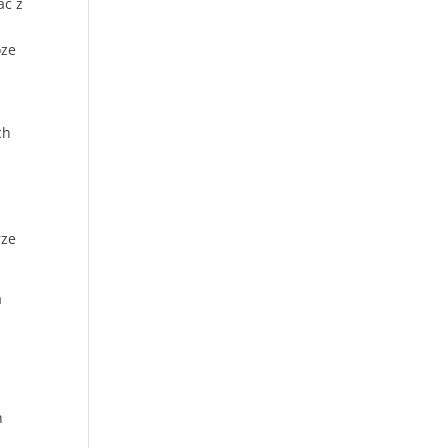
ac z
oze
y
ch
i
rze
a
h