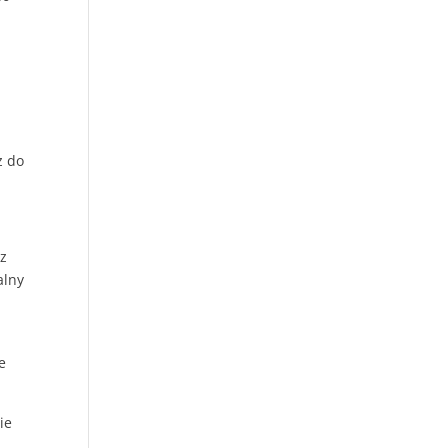
z do
rz
alny
e
ie