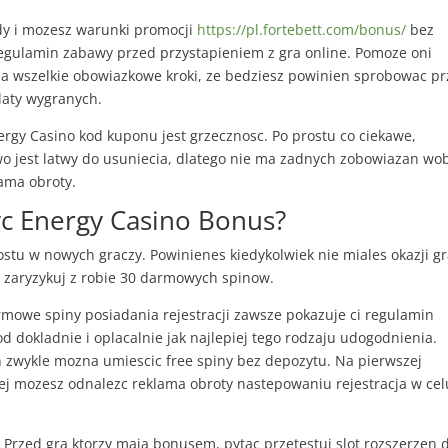
dy i mozesz warunki promocji
https://pl.fortebett.com/bonus/
bez
 regulamin zabawy przed przystapieniem z gra online. Pomoze oni
 na wszelkie obowiazkowe kroki, ze bedziesz powinien sprobowac pr
platy wygranych.
ergy Casino kod kuponu jest grzecznosc. Po prostu co ciekawe,
o jest latwy do usuniecia, dlatego nie ma zadnych zobowiazan wo
ama obroty.
c Energy Casino Bonus?
stu w nowych graczy. Powinienes kiedykolwiek nie miales okazji g
a zaryzykuj z robie 30 darmowych spinow.
armowe spiny posiadania rejestracji zawsze pokazuje ci regulamin
d dokladnie i oplacalnie jak najlepiej tego rodzaju udogodnienia.
ch zwykle mozna umiescic free spiny bez depozytu. Na pierwszej
orej mozesz odnalezc reklama obroty nastepowaniu rejestracja w cel
 Przed gra ktorzy maja bonusem, pytac przetestuj slot rozszerzen 