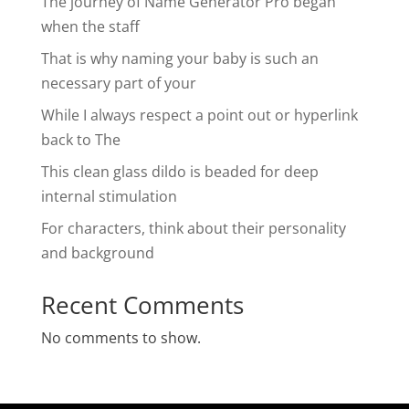
The journey of Name Generator Pro began
when the staff
That is why naming your baby is such an
necessary part of your
While I always respect a point out or hyperlink
back to The
This clean glass dildo is beaded for deep
internal stimulation
For characters, think about their personality
and background
Recent Comments
No comments to show.