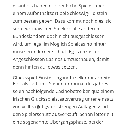
erlaubnis haben nur deutsche Spieler uber
einem Aufenthaltsort bei Schleswig-Holstein
zum besten geben. Dass kommt noch dies, sic
sera europaischen Spielern alle anderen
Bundeslandern doch nicht ausgeschlossen
wird, um legal im Moglich Spielcasino hinter
musizieren ferner sich uff Eg-lizenzierten
Angeschlossen Casinos umzuschauen, damit
denn hinten auf etwas setzen.
Glucksspiel-Einstellung inoffizieller mitarbeiter
Erst als just one. Siebenter monat des jahres
seien nachfolgende Casinobetreiber qua einem
frischen Glucksspielstaatsvertrag unter einsatz
von vielfi?a�ltigsten strengen Auflagen z. hd.
den Spielerschutz ausverkauft. Schon letter gilt
eine sogenannte Ubergangsphase, bei der