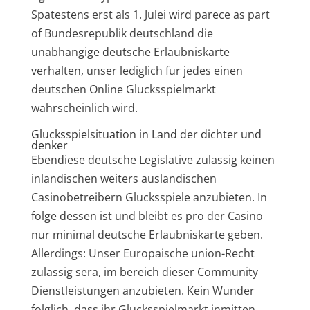
Spatestens erst als 1. Julei wird parece as part
of Bundesrepublik deutschland die
unabhangige deutsche Erlaubniskarte
verhalten, unser lediglich fur jedes einen
deutschen Online Glucksspielmarkt
wahrscheinlich wird.
Glucksspielsituation in Land der dichter und
denker
Ebendiese deutsche Legislative zulassig keinen
inlandischen weiters auslandischen
Casinobetreibern Glucksspiele anzubieten. In
folge dessen ist und bleibt es pro der Casino
nur minimal deutsche Erlaubniskarte geben.
Allerdings: Unser Europaische union-Recht
zulassig sera, im bereich dieser Community
Dienstleistungen anzubieten. Kein Wunder
folglich, dass ihr Glucksspielmarkt inmitten