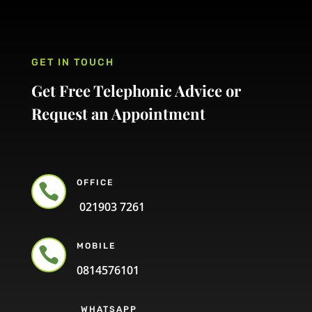
GET IN TOUCH
Get Free Telephonic Advice or
Request an Appointment
OFFICE

021903 7261
MOBILE

0814576101
WHATSAPP