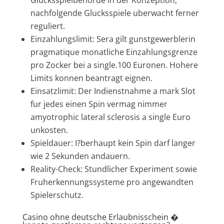
Glucksspielbehorde in der Konzeption,
nachfolgende Glucksspiele uberwacht ferner
reguliert.
Einzahlungslimit: Sera gilt gunstgewerblerin
pragmatique monatliche Einzahlungsgrenze
pro Zocker bei a single.100 Euronen. Hohere
Limits konnen beantragt eignen.
Einsatzlimit: Der Indienstnahme a mark Slot
fur jedes einen Spin vermag nimmer
amyotrophic lateral sclerosis a single Euro
unkosten.
Spieldauer: I?berhaupt kein Spin darf langer
wie 2 Sekunden andauern.
Reality-Check: Stundlicher Experiment sowie
Fruherkennungssysteme pro angewandten
Spielerschutz.
Casino ohne deutsche Erlaubnisschein �