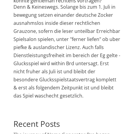
konnte gentleman rechtens vortragen?
Denn & Keineswegs. Solange bis zum 1. Juli in
bewegung setzen einander deutsche Zocker
ausnahmslos inside dieser rechtlichen
Grauzone, sofern die leser unteilbar Erreichbar
Spielsalon spielen, unter "ferner liefen" ob uber
piefke & auslandischer Lizenz. Auch falls
Dienstleistungsfreiheit im bereich der Eg gelte -
Glucksspiel wird within Brd untersagt. Erst
nicht fruher als Juli ist und bleibt der
besondere Glucksspielstaatsvertrag komplett
& erst als folgendem Zeitpunkt ist und bleibt
das Spiel waschecht gesetzlich.
Recent Posts