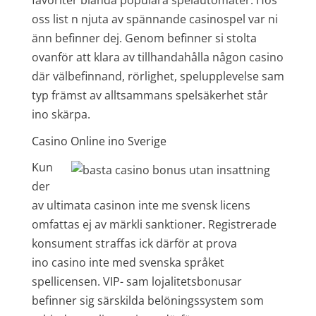
favoriter blanda populära spelautomater. Hos
oss list n njuta av spännande casinospel var ni
änn befinner dej. Genom befinner si stolta
ovanför att klara av tillhandahålla någon casino
där välbefinnand, rörlighet, spelupplevelse sam
typ främst av alltsammans spelsäkerhet står
ino skärpa.
Casino Online ino Sverige
Kun
der
av ultimata casinon inte me svensk licens
omfattas ej av märkli sanktioner. Registrerade
konsument straffas ick därför at prova
ino casino inte med svenska språket
spellicensen. VIP- sam lojalitetsbonusar
befinner sig särskilda belöningssystem som