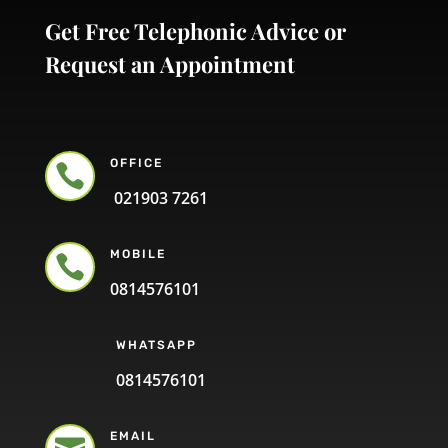
Get Free Telephonic Advice or
Request an Appointment
OFFICE

021903 7261
MOBILE

0814576101
WHATSAPP
0814576101
EMAIL