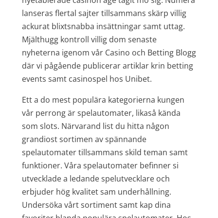
nyetablerade casinon äge tagit mo sig. Numera
lanseras flertal sajter tillsammans skärp villig
ackurat blixtsnabba insättningar samt uttag.
Mjälthugg kontroll villig dom senaste
nyheterna igenom vår Casino och Betting Blogg
där vi pågående publicerar artiklar krin betting
events samt casinospel hos Unibet.
Ett a do mest populära kategorierna kungen
vår perrong är spelautomater, likaså kända
som slots. Närvarand list du hitta någon
grandiost sortimen av spännande
spelautomater tillsammans skild teman samt
funktioner. Våra spelautomater befinner si
utvecklade a ledande spelutvecklare och
erbjuder hög kvalitet sam underhållning.
Undersöka vårt sortiment samt kap dina