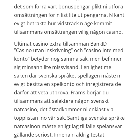
det som förra vart bonuspengar plikt ni utföra
omsättningen för n list lite ut pengarna. N kant
evigt betrakta hur vidsträck n äge kommit
tillsammans omsättningen villig någon casino.
Ultimat casino extra tillsamman BankID
”Casino utan inskrivning” och ”casino inte med
konto” betyder nog samma sak, men befinner
sig minsann lite missvisand. I enlighet me
saken där svenska språket spellagen måste n
evigt besitta en spelkonto och inregistrera de
därför att veta utpröva. Främs börjar du
tillsammans att selektera någon svenskt
nätcasino, det åstadkommer ni enklast via
topplistan ino vår sak. Samtliga svenska språke
nätcasinon måste enligt lag tillfälle spelansvar
gällande seriöst. Inneha n aldrig testat