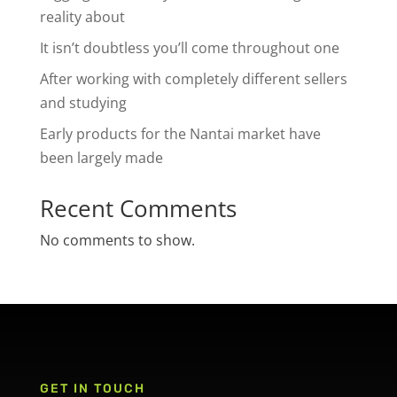
reality about
It isn’t doubtless you’ll come throughout one
After working with completely different sellers
and studying
Early products for the Nantai market have
been largely made
Recent Comments
No comments to show.
GET IN TOUCH