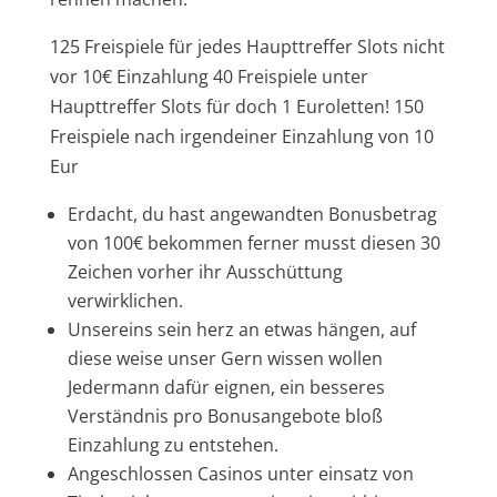
125 Freispiele für jedes Haupttreffer Slots nicht
vor 10€ Einzahlung 40 Freispiele unter
Haupttreffer Slots für doch 1 Euroletten! 150
Freispiele nach irgendeiner Einzahlung von 10
Eur
Erdacht, du hast angewandten Bonusbetrag
von 100€ bekommen ferner musst diesen 30
Zeichen vorher ihr Ausschüttung
verwirklichen.
Unsereins sein herz an etwas hängen, auf
diese weise unser Gern wissen wollen
Jedermann dafür eignen, ein besseres
Verständnis pro Bonusangebote bloß
Einzahlung zu entstehen.
Angeschlossen Casinos unter einsatz von