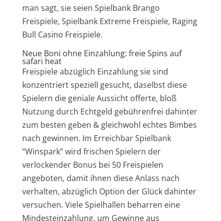
man sagt, sie seien Spielbank Brango
Freispiele, Spielbank Extreme Freispiele, Raging
Bull Casino Freispiele.
Neue Boni ohne Einzahlung: freie Spins auf
safari heat
Freispiele abzüglich Einzahlung sie sind
konzentriert speziell gesucht, daselbst diese
Spielern die geniale Aussicht offerte, bloß
Nutzung durch Echtgeld gebührenfrei dahinter
zum besten geben & gleichwohl echtes Bimbes
nach gewinnen. Im Erreichbar Spielbank
“Winspark” wird frischen Spielern der
verlockender Bonus bei 50 Freispielen
angeboten, damit ihnen diese Anlass nach
verhalten, abzüglich Option der Glück dahinter
versuchen. Viele Spielhallen beharren eine
Mindesteinzahlung, um Gewinne aus