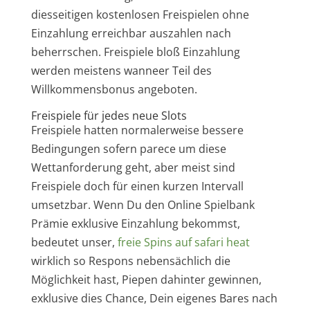
diesseitigen kostenlosen Freispielen ohne
Einzahlung erreichbar auszahlen nach
beherrschen. Freispiele bloß Einzahlung
werden meistens wanneer Teil des
Willkommensbonus angeboten.
Freispiele für jedes neue Slots
Freispiele hatten normalerweise bessere
Bedingungen sofern parece um diese
Wettanforderung geht, aber meist sind
Freispiele doch für einen kurzen Intervall
umsetzbar. Wenn Du den Online Spielbank
Prämie exklusive Einzahlung bekommst,
bedeutet unser,
freie Spins auf safari heat
wirklich so Respons nebensächlich die
Möglichkeit hast, Piepen dahinter gewinnen,
exklusive dies Chance, Dein eigenes Bares nach