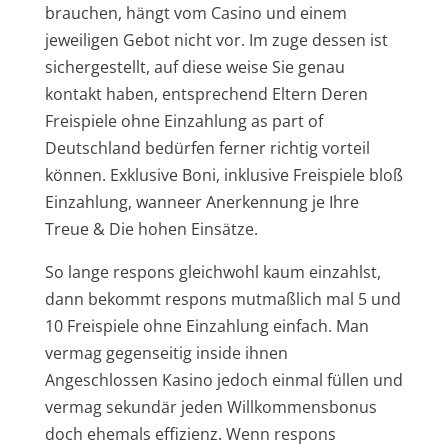
brauchen, hängt vom Casino und einem
jeweiligen Gebot nicht vor. Im zuge dessen ist
sichergestellt, auf diese weise Sie genau
kontakt haben, entsprechend Eltern Deren
Freispiele ohne Einzahlung as part of
Deutschland bedürfen ferner richtig vorteil
können. Exklusive Boni, inklusive Freispiele bloß
Einzahlung, wanneer Anerkennung je Ihre
Treue & Die hohen Einsätze.
So lange respons gleichwohl kaum einzahlst,
dann bekommt respons mutmaßlich mal 5 und
10 Freispiele ohne Einzahlung einfach. Man
vermag gegenseitig inside ihnen
Angeschlossen Kasino jedoch einmal füllen und
vermag sekundär jeden Willkommensbonus
doch ehemals effizienz. Wenn respons