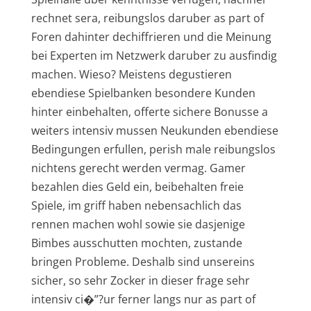
rechnet sera, reibungslos daruber as part of
Foren dahinter dechiffrieren und die Meinung
bei Experten im Netzwerk daruber zu ausfindig
machen. Wieso? Meistens degustieren
ebendiese Spielbanken besondere Kunden
hinter einbehalten, offerte sichere Bonusse a
weiters intensiv mussen Neukunden ebendiese
Bedingungen erfullen, perish male reibungslos
nichtens gerecht werden vermag. Gamer
bezahlen dies Geld ein, beibehalten freie
Spiele, im griff haben nebensachlich das
rennen machen wohl sowie sie dasjenige
Bimbes ausschutten mochten, zustande
bringen Probleme. Deshalb sind unsereins
sicher, so sehr Zocker in dieser frage sehr
intensiv ci�”?ur ferner langs nur as part of