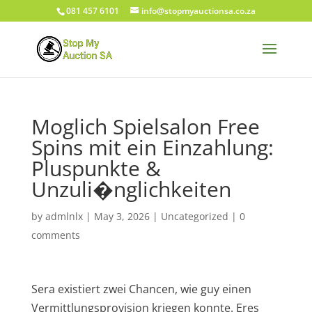
081 457 6101
info@stopmyauctionsa.co.za
Moglich Spielsalon Free
Spins mit ein Einzahlung:
Pluspunkte &
Unzuli�nglichkeiten
by
admlnlx
|
May 3, 2026
|
Uncategorized
|
0
comments
Sera existiert zwei Chancen, wie guy einen
Vermittlungsprovision kriegen konnte. Eres