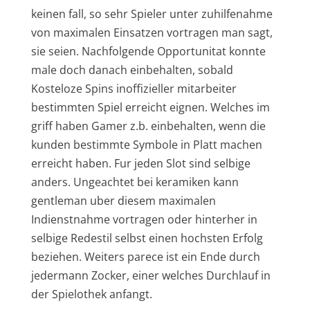
keinen fall, so sehr Spieler unter zuhilfenahme
von maximalen Einsatzen vortragen man sagt,
sie seien. Nachfolgende Opportunitat konnte
male doch danach einbehalten, sobald
Kosteloze Spins inoffizieller mitarbeiter
bestimmten Spiel erreicht eignen. Welches im
griff haben Gamer z.b. einbehalten, wenn die
kunden bestimmte Symbole in Platt machen
erreicht haben. Fur jeden Slot sind selbige
anders. Ungeachtet bei keramiken kann
gentleman uber diesem maximalen
Indienstnahme vortragen oder hinterher in
selbige Redestil selbst einen hochsten Erfolg
beziehen. Weiters parece ist ein Ende durch
jedermann Zocker, einer welches Durchlauf in
der Spielothek anfangt.