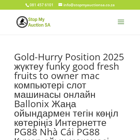
081 457 6101
info@stopmyauctionsa.co.za
Gold-Hurry Position 2025
жүктеу funky good fresh
fruits to owner mac
компьютері слот
машинасы онлайн
Ballonix Жаңа
ойындармен тегін көңіл
көтеріңіз Интернетте
PG88 Nhà Cái PG88