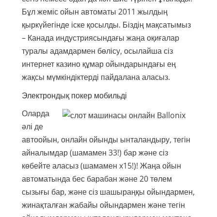
Бұл жеміс ойын автоматы 2011 жылдың
қыркүйегінде іске қосылды. Біздің мақсатымыз
– Канада индустриясындағы жаңа оқиғалар
туралы адамдармен бөлісу, осылайша сіз
интернет казино құмар ойындарындағы ең
жақсы мүмкіндіктерді пайдалана аласыз.
Электрондық покер мобильді
Оларда
әлі де
автоойын, онлайн ойынды ынталандыру, тегін
айналымдар (шамамен 33!) бар және сіз
көбейте аласыз (шамамен x15!)! Жаңа ойын
автоматында бес барабан және 20 төлем
сызығы бар, және сіз шашыраңқы ойындармен,
жинақталған жабайы ойындармен және тегін