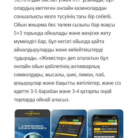
олардың көптеген онлайн казинолардан
соншалықты көзге түсуінің тағы бір себебі.
Ойын жиырма бес төлем сызығы бар жақсы
5×3 торында ойналады және жеңіске жету
мүмкіндігі бар, бұл негізгі ойында қайта
айналдыруларды және көбейткіштерді
тудырады. «Жемістер» деп аталатын бұл
онлайн ойын қабілетінің антикварлық
символдары, мысалы, шие, лимон, паб,
қоңыраулар және бақытты жетіліктер, және сіз
әдетте 3-5 барабан және 3-4 қатарлы оңай
торларда ойнай аласыз.