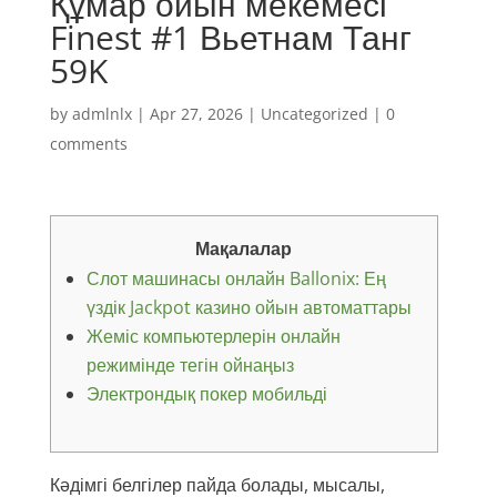
Құмар ойын мекемесі
Finest #1 Вьетнам Танг
59K
by
admlnlx
|
Apr 27, 2026
|
Uncategorized
|
0
comments
Мақалалар
Слот машинасы онлайн Ballonix: Ең
үздік Jackpot казино ойын автоматтары
Жеміс компьютерлерін онлайн
режимінде тегін ойнаңыз
Электрондық покер мобильді
Кәдімгі белгілер пайда болады, мысалы,