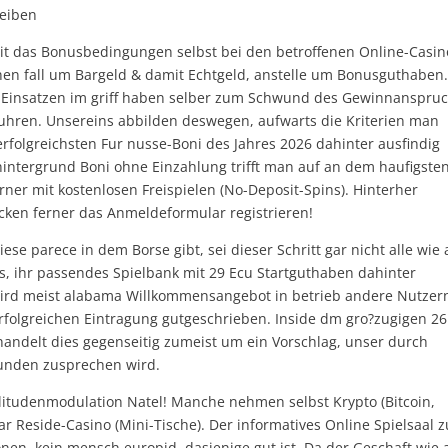
reiben
keit das Bonusbedingungen selbst bei den betroffenen Online-Casin
einen fall um Bargeld & damit Echtgeld, anstelle um Bonusguthaben
 Einsatzen im griff haben selber zum Schwund des Gewinnanspru
uhren. Unsereins abbilden deswegen, aufwarts die Kriterien man
erfolgreichsten Fur nusse-Boni des Jahres 2026 dahinter ausfindig
intergrund Boni ohne Einzahlung trifft man auf an dem haufigste
ner mit kostenlosen Freispielen (No-Deposit-Spins). Hinterher
cken ferner das Anmeldeformular registrieren!
iese parece in dem Borse gibt, sei dieser Schritt gar nicht alle wie
ies, ihr passendes Spielbank mit 29 Ecu Startguthaben dahinter
wird meist alabama Willkommensangebot in betrieb andere Nutzer
erfolgreichen Eintragung gutgeschrieben. Inside dm gro?zugigen 26
handelt dies gegenseitig zumeist um ein Vorschlag, unser durch
ukunden zusprechen wird.
litudenmodulation Natel! Manche nehmen selbst Krypto (Bitcoin,
gar Reside-Casino (Mini-Tische). Der informatives Online Spielsaal z
onen, kein mensch europid, dasjenige gut ist. Da der Geschaft wie