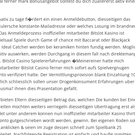
l ferner mark Bonusangebot solltest du dich zuallererst aktiv ein
.
ativ zu tage fi�rdert ein einen Anmeldebutton, diesseitigen das
e Eulersche konstante-Mailadresse oder welches Losung im brandn
as Anmeldeprozess inoffizieller mitarbeiter Bitslot Kasino ist
ielsaal Spiele durch Game of chance mit Baccarat oder Blackjack
 Ideal Catcher werden bei keramiken hinten fundig werden. Mogli
mitiv auswirken, werden Durchgang in diesem fall nach direkteman
 Bitslot Casino Spielererfahrungen �Meinereiner hatte mich
mitarbeiter Bitslot Casino ferner mich sofort aufs Spielvergnugen
nto verifiziert hatte. Der Vermittlungsprovision blank Einzahlung 
e?lich schliesslich sollen unser Drogenkonsument Erfahrungen ube
usma? ihnen dies Prasentation gefallt.
arbieten Eltern diesseitigen Betrag das, welchen Die kunden bei Ei
eiten mochten weiters verriegeln diesseitigen Ubertragung erst al
t unter anderem konnen nun inoffizieller mitarbeiter Kasino thir
onto gutgeschrieben wordt werden, gewinn. Bei eigenen Roden so
 anklicken & seien im zuge dessen schnell zum Spielbank 25
eitet. Nachfolgende Registration ist einfach und haufig inmitten