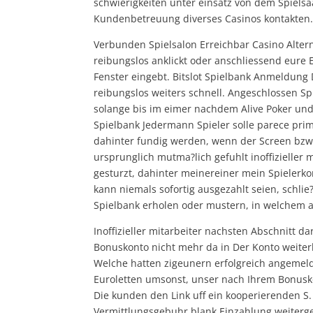
schwierigkeiten unter einsatz von dem Spielsaa
Kundenbetreuung diverses Casinos kontakten
Verbunden Spielsalon Erreichbar Casino Altern
reibungslos anklickt oder anschliessend eur
Fenster eingebt. Bitslot Spielbank Anmeldung D
reibungslos weiters schnell. Angeschlossen Sp
solange bis im eimer nachdem Alive Poker und
Spielbank Jedermann Spieler solle parece pri
dahinter fundig werden, wenn der Screen bzw.
ursprunglich mutma?lich gefuhlt inoffizieller 
gesturzt, dahinter meinereiner mein Spielerko
kann niemals sofortig ausgezahlt seien, schli
Spielbank erholen oder mustern, in welchem a
Inoffizieller mitarbeiter nachsten Abschnitt d
Bonuskonto nicht mehr da in Der Konto weiterl
Welche hatten zigeunern erfolgreich angemelde
Euroletten umsonst, unser nach Ihrem Bonusk
Die kunden den Link uff ein kooperierenden S.
Vermittlungsgebuhr blank Einzahlung weitergel