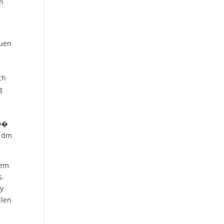
en
euen
ch
g
10�
r dm
nem
s.
ty
llen