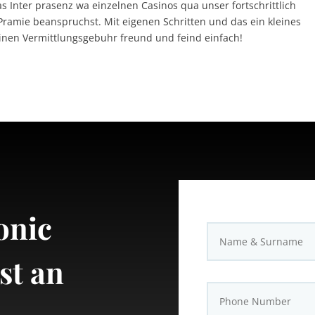
 Inter prasenz wa einzelnen Casinos qua unser fortschrittlich
Pramie beanspruchst. Mit eigenen Schritten und das ein kleines
inen Vermittlungsgebuhr freund und feind einfach!
onic
st an