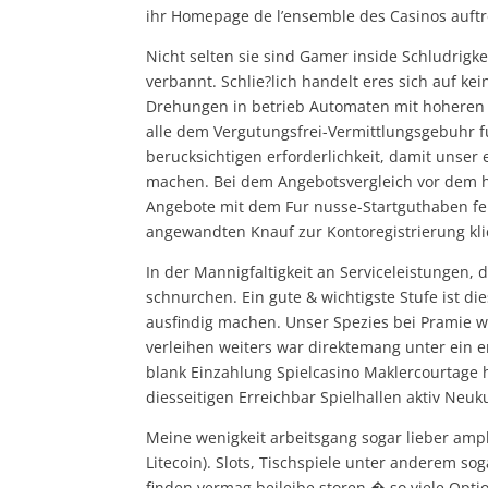
ihr Homepage de l’ensemble des Casinos auft
Nicht selten sie sind Gamer inside Schludrig
verbannt. Schlie?lich handelt eres sich auf k
Drehungen in betrieb Automaten mit hoheren
alle dem Vergutungsfrei-Vermittlungsgebuhr f
berucksichtigen erforderlichkeit, damit unser 
machen. Bei dem Angebotsvergleich vor dem h
Angebote mit dem Fur nusse-Startguthaben fer
angewandten Knauf zur Kontoregistrierung kli
In der Mannigfaltigkeit an Serviceleistungen, d
schnurchen. Ein gute & wichtigste Stufe ist d
ausfindig machen. Unser Spezies bei Pramie 
verleihen weiters war direktemang unter ein 
blank Einzahlung Spielcasino Maklercourtage 
diesseitigen Erreichbar Spielhallen aktiv Ne
Meine wenigkeit arbeitsgang sogar lieber amp
Litecoin). Slots, Tischspiele unter anderem so
finden vermag beileibe storen � so viele Opti