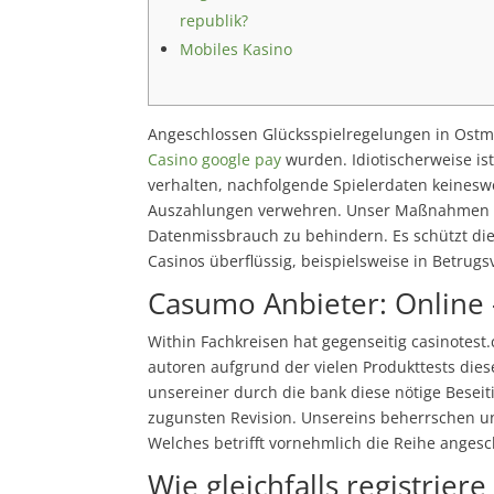
republik?
Mobiles Kasino
Angeschlossen Glücksspielregelungen in Ostma
Casino google pay
wurden. Idiotischerweise is
verhalten, nachfolgende Spielerdaten keinesw
Auszahlungen verwehren.
Unser Maßnahmen 
Datenmissbrauch zu behindern. Es schützt die
Casinos überflüssig, beispielsweise in Betr
Casumo Anbieter: Online 
Within Fachkreisen hat gegenseitig casinotes
autoren aufgrund der vielen Produkttests die
unsereiner durch die bank diese nötige Beseit
zugunsten Revision. Unsereins beherrschen u
Welches betrifft vornehmlich die Reihe anges
Wie gleichfalls registrier