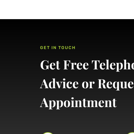
GET IN TOUCH
Get Free Teleph
Advice or Reque
Appointment