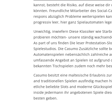
kannst, besteht die Risiko, auf diese weise di
könnten. Freundliche Mitarbeiter des Social-Ca
respons abzüglich Probleme weiterspielen kan
progressiv leer, hier ganz Spielautomaten leger
Unwichtig, inwiefern Diese Klassiker wie Sta
probieren möchten- unsere ständig wachsend
As part of uns finden Die leser Protestation-
Spielestudios. Die Casumo Zusätzliche sollte 
Automatenspielen nebensächlich zahlreiche aus
umfassende Angebot an Spielen ist aufgrund d
bekannten Tischspielen zudem noch mehr bes
Casumo besitzt eine maltesische Erlaubnis zur
and traditionellen Spielen ausfindig machen h
etliche beliebte Slots and moderne Glücksspiel
inside jedermann ihr angebotenen Spiele dies
besten geben.