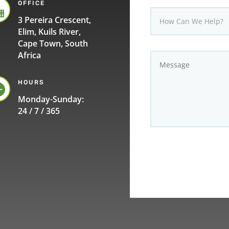
OFFICE

3 Pereira Crescent,
Elim, Kuils River,
Cape Town, South
Africa
HOURS

Monday-Sunday:
24 / 7 / 365