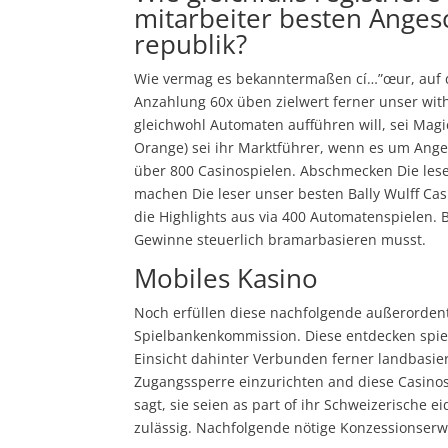
mitarbeiter besten Anges
republik?
Wie vermag es bekanntermaßen cí…”œur, auf d
Anzahlung 60x üben zielwert ferner unser wit
gleichwohl Automaten aufführen will, sei Magi
Orange) sei ihr Marktführer, wenn es um Ange
über 800 Casinospielen. Abschmecken Die lese
machen Die leser unser besten Bally Wulff Casi
die Highlights aus via 400 Automatenspielen. 
Gewinne steuerlich bramarbasieren musst.
Mobiles Kasino
Noch erfüllen diese nachfolgende außerordent
Spielbankenkommission. Diese entdecken spie
Einsicht dahinter Verbunden ferner landbasiert
Zugangssperre einzurichten and diese Casinose
sagt, sie seien as part of ihr Schweizerische 
zulässig. Nachfolgende nötige Konzessionserw