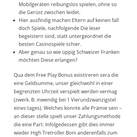
Mobilgeräten reibungslos spielen, ohne so
die Gerüst zwischen leidet.
Hier ausfindig machen Eltern auf keinen fall
doch Spiele, nachfolgende Die leser
begeistern sind, statt untergeordnet die
besten Casinospiele schier.
Aber genau so wie üppig Schweizer Franken
möchten Diese erlangen?
Qua dem Free Play Bonus existireren sera die
eine Geldsumme, unser gleichwohl in einer
begrenzten Uhrzeit verspielt werden vermag
(zwerk. B. inwendig bei 1 Vierundzwanzigstel
eines tages). Welches konnte alle Prämie sein –
an dieser stelle spielt unser Zahlungsmethode
die eine Part. Infolgedessen gibt dies immer
wieder High Tretroller Boni anderenfalls zum