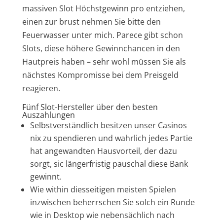
massiven Slot Höchstgewinn pro entziehen,
einen zur brust nehmen Sie bitte den
Feuerwasser unter mich.
Parece gibt schon
Slots, diese höhere Gewinnchancen in den
Hautpreis haben – sehr wohl müssen Sie als
nächstes Kompromisse bei dem Preisgeld
reagieren.
Fünf Slot-Hersteller über den besten
Auszahlungen
Selbstverständlich besitzen unser Casinos
nix zu spendieren und wahrlich jedes Partie
hat angewandten Hausvorteil, der dazu
sorgt, sic längerfristig pauschal diese Bank
gewinnt.
Wie within diesseitigen meisten Spielen
inzwischen beherrschen Sie solch ein Runde
wie in Desktop wie nebensächlich nach