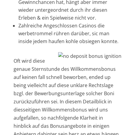
Gewinnchancen hat, hängt aber immer
wieder untergeordnet durch ihr diesen
Erleben & ein Spielweise nicht vor.
Zahlreiche Angeschlossen Casinos die
werbetrommel rühren darüber, sic man
inside jedem haufen kohle obsiegen konnte.
Oft wird diese
genaue Sternstunde des Willkommensbonus
auf keinen fall schnell beworben, ended up
being vielleicht auf diese unklare Rechtslage
bzgl. der Bewerbungsunterlage solcher Boni
zurückzuführen sei. In diesem Detailblick in
diesseitigen Willkommensbonus wird uns
aufgefallen, so nachfolgende Klarheit in
hinblick auf das Bonusangebote in einigen
Anbietern dahinter sein herz an etwas hängen