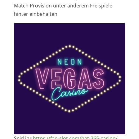
Match Provision unter anderem Freispiele
hinter einbehalten.
Seid ihr
https://fan-slot.com/bet-365-casino/