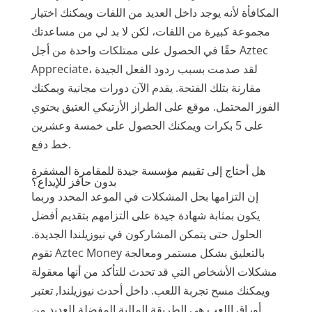
المكافأة لأنه يوجد داخل العديد من اللفات ويمكنك اختيار
مجموعة كبيرة من اللفات، لكن لا بد لي من مساعدتك
حقًا في الحصول على ممتلكات واحدة من أجل Aztec
Appreciate، لقد صدمت بسبب ردود الفعل الجيدة
مقارنة بتلك الفتحة. يقدم الآن دورات مجانية ويمكنك
الفوز المحتمل.
موقع على الطراز الأزتيكي العتيق يحتوي
على 5 بكرات ويمكنك الحصول على خمسة وعشرين
خط دفع.
هل أحتاج إلى تقييم مؤسسة جيدة للمقامرة المشفرة
بدون حافز للإيداع؟
إن التزامها بحل المشكلات في الموعد المحدد وربما
يكون بمثابة شهادة جيدة على التزامهم بتقديم أفضل
الحلول حتى يتمكن المشاركون في نيوزيلندا الجديدة.
تقوم Aztec Money بالتعليق بشكل مستمر ومعالجة
مشكلات الأشخاص التي قد تحدث للتأكد من أنها معقولة
ويمكنك مسح تجربة اللعب. داخل أحدث نيوزيلندا, تعتبر
أوراق اللعب هي الطريقة المالية المفضلة للعديد من