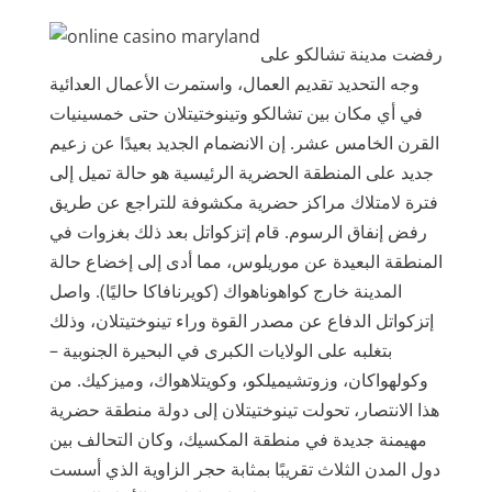
رفضت مدينة تشالكو على
وجه التحديد تقديم العمال، واستمرت الأعمال العدائية
في أي مكان بين تشالكو وتينوختيتلان حتى خمسينيات
القرن الخامس عشر. إن الانضمام الجديد بعيدًا عن زعيم
جديد على المنطقة الحضرية الرئيسية هو حالة تميل إلى
فترة لامتلاك مراكز حضرية مكشوفة للتراجع عن طريق
رفض إنفاق الرسوم. قام إتزكواتل بعد ذلك بغزوات في
المنطقة البعيدة عن موريلوس، مما أدى إلى إخضاع حالة
المدينة خارج كواهوناهواك (كويرنافاكا حاليًا). واصل
إتزكواتل الدفاع عن مصدر القوة وراء تينوختيتلان، وذلك
بتغلبه على الولايات الكبرى في البحيرة الجنوبية –
وكولهواكان، وزوتشيميلكو، وكويتلاهواك، وميزكيك. من
هذا الانتصار، تحولت تينوختيتلان إلى دولة منطقة حضرية
مهيمنة جديدة في منطقة المكسيك، وكان التحالف بين
دول المدن الثلاث تقريبًا بمثابة حجر الزاوية الذي أسست