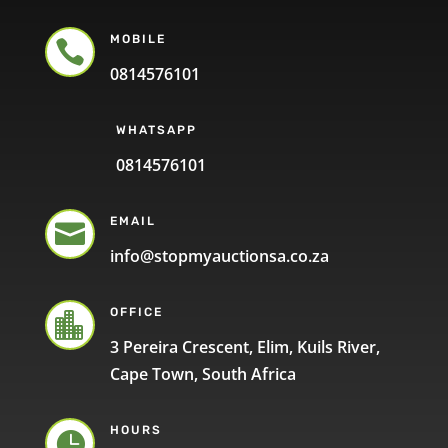
MOBILE

0814576101
WHATSAPP
0814576101
EMAIL

info@stopmyauctionsa.co.za
OFFICE

3 Pereira Crescent, Elim, Kuils River,
Cape Town, South Africa
HOURS
