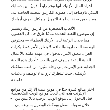
أفراد المال الأزتيك. أنها توفر رابطًا فوريًا بين حسابك
البنكي بالإضافة إلى عضوية الكازينو المحلية الخاصة بك،
مما يضمن صفقات آمنة للتمويل ويمكنك صرف أرباحك.
الألعاب المصغرة من كازينو ازتيك ريتشيز
إن موضوع اللعبة الجديدة تمامًا غارق في كل العصور،
مما يجذب الرغبة لدى الأزتيك العظماء — محترفي
الهندسة المعمارية والثقافة. لا يتعلق الأمر فقط بكرات
الغزل. يتعلق الأمر بالدخول في مهمة مليئة بالأعمال
الفنية الرائعة وسوف تفي باللعب. تأخذك هذه اللعبة
الجذابة عبر الإنترنت إلى رحلة مثيرة من قلب مملكتك
الأزتيكية، حيث تنتظرك ثروات لا توصف وعلامات
غامضة.
اختر مبالغ كبيرة جدًا في موقع قيمة الأزتك من مواقع
الإنترنت هذه التي تلعب مواقع الويب المتخصصة
قبل الدخول إلى موقع الويب، نرحب باللاعبين من
خلال سهولة التنقل ويمكنك الوصول بسرعة إلى