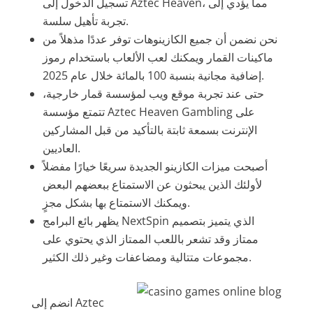
تسجيل الدخول إلى Aztec Heaven، مما يؤدي إلى
تجربة تأهيل سلسة.
نحن نضمن أن جميع الكازينوهات توفر عددًا مذهلاً من
ماكينات القمار ويمكنك لعب الألعاب باستخدام رموز
إضافية مجانية بنسبة 100 بالمائة خلال عام 2025.
حتى عند تجربة موقع ويب لمؤسسة قمار خارجية،
تتمتع مؤسسة Aztec Heaven Gambling على
الإنترنت بسمعة ثابتة بالتأكيد من قبل المشاركين
العاديين.
أصبحت ميزات الكازينو الجديدة سريعًا خيارًا مفضلاً
لأولئك الذين يبحثون عن الاستمتاع ببعضهم البعض
ويمكنك الاستمتاع بها بشكل مجزٍ.
يظهر بائع البرامج NextSpin الذي يتميز بتصميم
ممتاز وقد تشعر باللعب الممتاز الذي يحتوي على
مجموعات متتالية ومضاعفات وغير ذلك الكثير.
انضم إلى Aztec