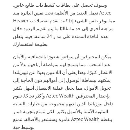
وسوف تحصل على بطاقات كشط ذات طابع خاص.
تعمل العديد من الأنظمة تحت نفس الدائرة منذ Aztec
Heaven، مما يوفر نفس الشيء إذا كنت تقدم تفضيلات
مراهنة أخرى إلى حد ما. غالبًا ما يتم تقديم الردود خلال
هذه النافذة الممتدة على مدار 24 ساعة، فيما يتعلق
بطبيعة استفسارك.
يمكن للمحترفين أن يتوقعوا شعورًا بالشفافية والأمان
عند السحب، مما يسمح لهم بمواصلة أرباحهم بدلاً من
الانتظار كثيرًا. وهذا يعني أن اللاعبين بعيدًا عن نيوزيلندا
يمكنهم ببساطة الوصول إلى أموالهم دون الحاجة إلى
تحويل الأموال، مما يجعل عملية الانفصال أسهل بكثير
وأكثر نجاحًا. تقوم Aztec Wealth بإحضار المحترفين
داخل نيوزيلندا الذين لديهم مجموعة من خيارات النسبة
المئوية الآمنة والأسهل بكثير. لكي تتمتع بتجربة قمار
غامرة وستشعر بالأصالة، تتمتع Aztec Wealth بنقطة
وسيط حية.